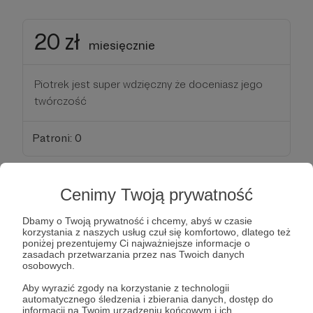
20 zł
miesięcznie
Piotrek jest super wdzięczny że doceniasz jego
twórczość
Patroni: 0
Cenimy Twoją prywatność
30 zł
miesięcznie
Dbamy o Twoją prywatność i chcemy, abyś w czasie
korzystania z naszych usług czuł się komfortowo, dlatego też
poniżej prezentujemy Ci najważniejsze informacje o
Szok! Dziękuję bardzo. Pisz śmiało co chciałbyś
zasadach przetwarzania przez nas Twoich danych
abym przetestował dla Ciebie
osobowych.
Aby wyrazić zgody na korzystanie z technologii
Patroni: 1
automatycznego śledzenia i zbierania danych, dostęp do
informacji na Twoim urządzeniu końcowym i ich