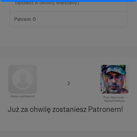
będziesz w okolicy Warszawy:)
Patroni: 0
Nowy użytkownik
Piotr Mówiński -
KetowPraktyce
Już za chwilę zostaniesz Patronem!