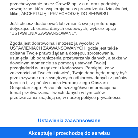
przechowywanie przez Crowd8 sp. z o.o. oraz podmioty
zewnętrzne, które wspierają nas w prowadzeniu działalności,
kliknij AKCEPTUJĘ I PRZECHODZĘ DO SERWISU.
50 zł
miesięcznie
Jeśli chcesz dostosować lub zmienić swoje preferencje
dotyczące zbierania danych osobowych, wybierz opcję
"USTAWIENIA ZAAWANSOWANE".
WOW. Jesteś moją fanką/fanem. Wypiję za Twoje
Zgoda jest dobrowolna i możesz ją wycofać w
zdrowie i podziękuję w internecie!
USTAWIENIACH ZAAWANSOWANYCH, gdzie jest także
opisane Twoje prawo żądania dostępu, sprostowania,
usunięcia lub ograniczenia przetwarzania danych, a także w
dowolnym momencie za pomocą ustawień Twojej
Patroni: 0
przeglądarki w urządzeniu końcowym. Pamiętaj, że w
zależności od Twoich ustawień, Twoje dane będą mogły być
przekazywane do zewnętrznych odbiorców danych z państw
trzecich tj. z państw spoza Europejskiego Obszaru
Gospodarczego. Pozostałe szczegółowe informacje na
100 zł
temat przetwarzania Twoich danych w tym celów
miesięcznie
przetwarzania znajdują się w naszej polityce prywatności.
Jestem w szoku! Naprawdę tak cenisz moją
pracę?! :)
Ustawienia zaawansowane
Masz u mnie gwarantowany test - nawet fast-
fooda:) Podziękuję w internecie i wypiję kawkę jak
Akceptuję i przechodzę do serwisu