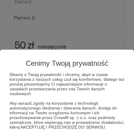
Discord
Patroni: 0
50 zł
miesięcznie
Cenimy Twoją prywatność
Jestem Ci bardzo wdzięczna!
Dbamy o Twoją prywatność i chcemy, abyś w czasie
korzystania z naszych usług czuł się komfortowo, dlatego też
poniżej prezentujemy Ci najważniejsze informacje o
Wybierając tę opcję:
zasadach przetwarzania przez nas Twoich danych
osobowych.
❤️ Wyślę do Ciebie własnoręcznie zrobioną kartkę
Aby wyrazić zgody na korzystanie z technologii
z podziękowaniami
automatycznego śledzenia i zbierania danych, dostęp do
informacji na Twoim urządzeniu końcowym i ich
przechowywanie przez Crowd8 sp. z o.o. oraz podmioty
❤️ Subskrybując w listopadzie bądź grudniu
zewnętrzne, które wspierają nas w prowadzeniu działalności,
kliknij AKCEPTUJĘ I PRZECHODZĘ DO SERWISU.
otrzymasz ręcznie malowaną kartkę świąteczną