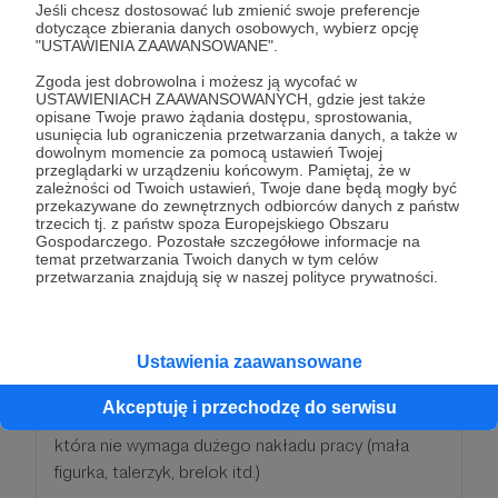
Jeśli chcesz dostosować lub zmienić swoje preferencje
dotyczące zbierania danych osobowych, wybierz opcję
❤️ Otrzymasz specjalną rangę na moim serwerze
"USTAWIENIA ZAAWANSOWANE".
Discord
Zgoda jest dobrowolna i możesz ją wycofać w
USTAWIENIACH ZAAWANSOWANYCH, gdzie jest także
Patroni: 0
Limit: 20
opisane Twoje prawo żądania dostępu, sprostowania,
usunięcia lub ograniczenia przetwarzania danych, a także w
dowolnym momencie za pomocą ustawień Twojej
przeglądarki w urządzeniu końcowym. Pamiętaj, że w
zależności od Twoich ustawień, Twoje dane będą mogły być
przekazywane do zewnętrznych odbiorców danych z państw
100 zł
miesięcznie
trzecich tj. z państw spoza Europejskiego Obszaru
Gospodarczego. Pozostałe szczegółowe informacje na
temat przetwarzania Twoich danych w tym celów
przetwarzania znajdują się w naszej polityce prywatności.
To dla mnie bardzo duże wsparcie!
Ustawienia zaawansowane
Wybierając tę opcję:
Akceptuję i przechodzę do serwisu
❤️ Jednorazowo wykonam dla Ciebie rzeźbę,
która nie wymaga dużego nakładu pracy (mała
figurka, talerzyk, brelok itd.)