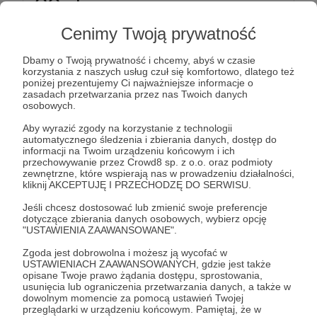
30 zł
miesięcznie
Cenimy Twoją prywatność
Trzydzieści złotych, to kawał wsparcia. Można za
Dbamy o Twoją prywatność i chcemy, abyś w czasie
to zjeść całkiem dobry obiad lub pójść do kina na
korzystania z naszych usług czuł się komfortowo, dlatego też
dobry film.
poniżej prezentujemy Ci najważniejsze informacje o
zasadach przetwarzania przez nas Twoich danych
Dziękuję za Twoją dobroć dla mnie.
osobowych.
Aby wyrazić zgody na korzystanie z technologii
Patroni: 19
automatycznego śledzenia i zbierania danych, dostęp do
informacji na Twoim urządzeniu końcowym i ich
przechowywanie przez Crowd8 sp. z o.o. oraz podmioty
zewnętrzne, które wspierają nas w prowadzeniu działalności,
kliknij AKCEPTUJĘ I PRZECHODZĘ DO SERWISU.
50 zł
miesięcznie
Jeśli chcesz dostosować lub zmienić swoje preferencje
dotyczące zbierania danych osobowych, wybierz opcję
"USTAWIENIA ZAAWANSOWANE".
Pięć dych, to dobra książka, która zostanie u mnie
Zgoda jest dobrowolna i możesz ją wycofać w
zawsze, mam nadzieję, ze i w mojej głowie.
USTAWIENIACH ZAAWANSOWANYCH, gdzie jest także
opisane Twoje prawo żądania dostępu, sprostowania,
Dziękuję Ci za dobroć, którą mi dajesz.
usunięcia lub ograniczenia przetwarzania danych, a także w
dowolnym momencie za pomocą ustawień Twojej
przeglądarki w urządzeniu końcowym. Pamiętaj, że w