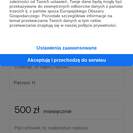
Patroni: 22
zależności od Twoich ustawień, Twoje dane będą mogły być
przekazywane do zewnętrznych odbiorców danych z państw
trzecich tj. z państw spoza Europejskiego Obszaru
Gospodarczego. Pozostałe szczegółowe informacje na
temat przetwarzania Twoich danych w tym celów
100 zł
przetwarzania znajdują się w naszej polityce prywatności.
miesięcznie
Stówa to coś, co sprawia, że dobry obiad mogę
Ustawienia zaawansowane
zjeść z przyjacielem. Wiesz, że Twoja dobroć daje
radość nie tylko mi?
Akceptuję i przechodzę do serwisu
Dziękuję, że dajesz radość.
Patroni: 11
500 zł
miesięcznie
Pięć stówek, to szaleństwo radości.