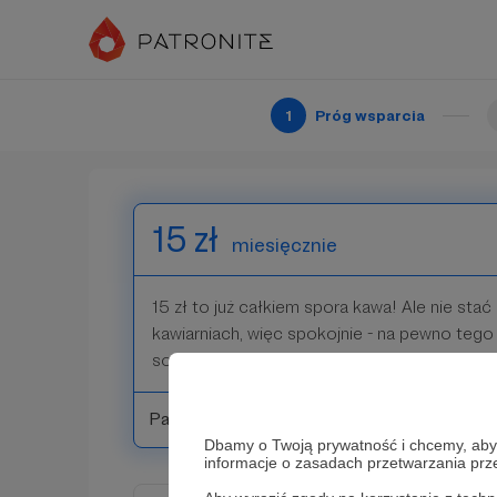
10 zł
miesięcznie
To dla mnie sygnał, że jesteś - obserwujesz i
1
Próg wsparcia
Patroni: 0
15 zł
miesięcznie
15 zł to już całkiem spora kawa! Ale nie stać
kawiarniach, więc spokojnie - na pewno tego 
sobie sam, a co! Dzięki za wsparcie - wracam
Patroni: 0
Dbamy o Twoją prywatność i chcemy, abyś 
informacje o zasadach przetwarzania pr