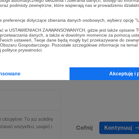
ologii automatycznego śledzenia i zbierania danych, dostęp do inform
 oraz podmioty zewnętrzne, które wspierają nas w prowadzeniu dział
oje preferencje dotyczące zbierania danych osobowych, wybierz op
ofać w USTAWIENIACH ZAAWANSOWANYCH, gdzie jest także opisane Tw
i rowijać mój Kreatywny
a przetwarzania danych, a także w dowolnym momencie za pomocą usta
social mediach, aby
 Twoich ustawień, Twoje dane będą mogły być przekazywane do zewnę
go Obszaru Gospodarczego. Pozostałe szczegółowe informacje na temat
cze więcej osób w
 polityce prywatności.
ansowane
Akceptuję i 
i obojętne. To już solidny
tawić wszystko, usiąść i
Cofnij
Kontynuuj