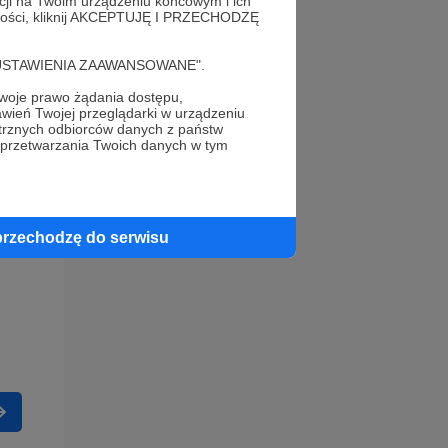
acji na Twoim urządzeniu końcowym i ich
alności, kliknij AKCEPTUJĘ I PRZECHODZĘ
cję "USTAWIENIA ZAAWANSOWANE".
oje prawo żądania dostępu,
wień Twojej przeglądarki w urządzeniu
trznych odbiorców danych z państw
 przetwarzania Twoich danych w tym
przechodzę do serwisu