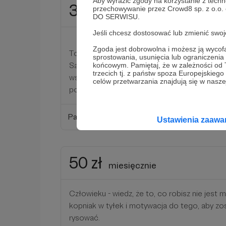
Aby wyrazić zgody na korzystanie z techn
30 zł
przechowywanie przez Crowd8 sp. z o.o.
miesięcznie
DO SERWISU.
Jeśli chcesz dostosować lub zmienić sw
Zgoda jest dobrowolna i możesz ją wyc
To już całkiem spora kwota, która pozwoli m
sprostowania, usunięcia lub ograniczeni
Sajgon. Będę promować najlepsze obrazki w 
końcowym. Pamiętaj, że w zależności od
trzecich tj. z państw spoza Europejskie
wspomóc zasięgi organiczne i rozbawić jesz
celów przetwarzania znajdują się w naszej
polskim internecie.
Patroni: 0
Ustawienia zaaw
50 zł
miesięcznie
Człowieku - wiedz, że to, co robisz nie jest m
kopniak w tyłek i motywacja do tego, aby zos
rysować.