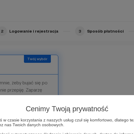
 wspierasz <3 Dziękuję!
2
Logowanie i rejestracja
3
Sposób płatności
 mnie, żeby bujać się po
nie przepiję. Zaparzę
 do rysowania :)
Cenimy Twoją prywatność
w czasie korzystania z naszych usług czuł się komfortowo, dlatego te
zez nas Twoich danych osobowych.