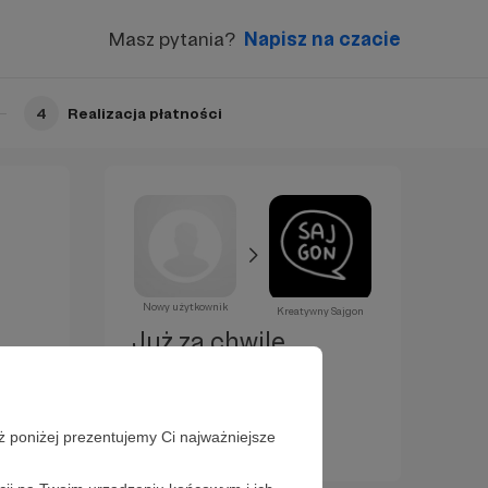
Masz pytania?
Napisz na czacie
4
Realizacja płatności
Nowy użytkownik
Kreatywny Sajgon
Już za chwilę
zostaniesz
Patronem!
ż poniżej prezentujemy Ci najważniejsze