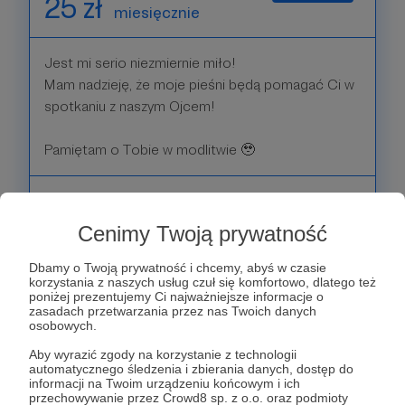
25 zł
miesięcznie
Jest mi serio niezmiernie miło!
Mam nadzieję, że moje pieśni będą pomagać Ci w
spotkaniu z naszym Ojcem!
Pamiętam o Tobie w modlitwie 🥹
Patroni: 1
Cenimy Twoją prywatność
Dbamy o Twoją prywatność i chcemy, abyś w czasie
50 zł
korzystania z naszych usług czuł się komfortowo, dlatego też
miesięcznie
poniżej prezentujemy Ci najważniejsze informacje o
zasadach przetwarzania przez nas Twoich danych
osobowych.
Bez Ciebie byłoby mi znacznie trudniej.
Aby wyrazić zgody na korzystanie z technologii
Mam nadzieję, że moje pieśni będą pomagać Ci w
automatycznego śledzenia i zbierania danych, dostęp do
spotkaniu z naszym Ojcem!
informacji na Twoim urządzeniu końcowym i ich
przechowywanie przez Crowd8 sp. z o.o. oraz podmioty
Pamiętam o Tobie w modlitwie 🥹