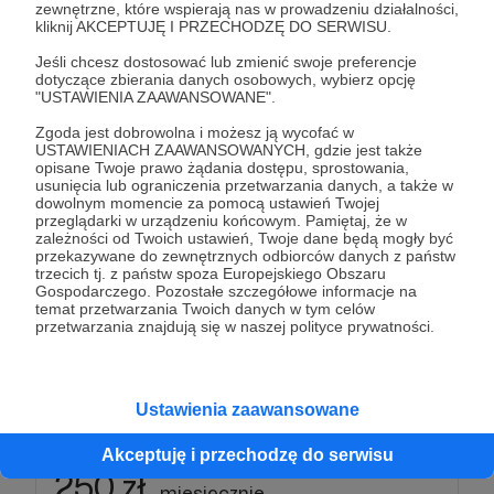
zewnętrzne, które wspierają nas w prowadzeniu działalności,
kliknij AKCEPTUJĘ I PRZECHODZĘ DO SERWISU.
Patroni: 10
Jeśli chcesz dostosować lub zmienić swoje preferencje
dotyczące zbierania danych osobowych, wybierz opcję
"USTAWIENIA ZAAWANSOWANE".
Zgoda jest dobrowolna i możesz ją wycofać w
100 zł
USTAWIENIACH ZAAWANSOWANYCH, gdzie jest także
miesięcznie
opisane Twoje prawo żądania dostępu, sprostowania,
usunięcia lub ograniczenia przetwarzania danych, a także w
dowolnym momencie za pomocą ustawień Twojej
Bardzo mi pomagasz, dzięki!
przeglądarki w urządzeniu końcowym. Pamiętaj, że w
zależności od Twoich ustawień, Twoje dane będą mogły być
Mam nadzieję, że moje pieśni będą pomagać Ci w
przekazywane do zewnętrznych odbiorców danych z państw
spotkaniu z naszym Ojcem!
trzecich tj. z państw spoza Europejskiego Obszaru
Gospodarczego. Pozostałe szczegółowe informacje na
temat przetwarzania Twoich danych w tym celów
Pamiętam o Tobie w modlitwie 🥹
przetwarzania znajdują się w naszej polityce prywatności.
Patroni: 6
Ustawienia zaawansowane
Akceptuję i przechodzę do serwisu
250 zł
miesięcznie