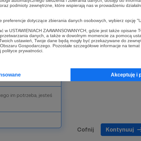
ologii automatycznego śledzenia i zbierania danych, dostęp do inform
 oraz podmioty zewnętrzne, które wspierają nas w prowadzeniu dział
oje preferencje dotyczące zbierania danych osobowych, wybierz op
będnych akcesoriów
i Tobie mogą je mieć!
ofać w USTAWIENIACH ZAAWANSOWANYCH, gdzie jest także opisane Tw
a przetwarzania danych, a także w dowolnym momencie za pomocą usta
 Twoich ustawień, Twoje dane będą mogły być przekazywane do zewnę
go Obszaru Gospodarczego. Pozostałe szczegółowe informacje na temat
 polityce prywatności.
ansowane
Akceptuję i 
ego im potrzeba, jesteś
Cofnij
Kontynuuj