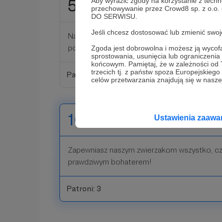
Aby wyrazić zgody na korzystanie z techn
50 zł
miesięcznie
przechowywanie przez Crowd8 sp. z o.o.
DO SERWISU.
Jeśli chcesz dostosować lub zmienić sw
Nasze zwierzaki oprócz karmy, badań i niez
potrzebują także zabawek i smaczków, dzięk
Zgoda jest dobrowolna i możesz ją wyc
sprostowania, usunięcia lub ograniczeni
końcowym. Pamiętaj, że w zależności od
trzecich tj. z państw spoza Europejskie
Patroni: 1
celów przetwarzania znajdują się w naszej
100 zł
Ustawienia zaaw
miesięcznie
Zapewniasz naszym zwierzakom wszystko, cz
prawdziwym bohaterem!
Patroni: 3