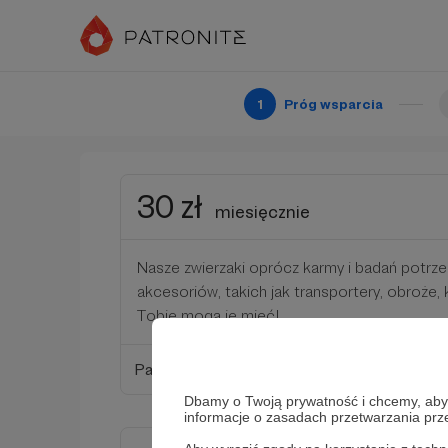
Dzięki Tobie nie tylko nakarmimy nasze zwier
ich opiekę weterynaryjną!
1
Próg wsparcia
Patroni: 0
30 zł
miesięcznie
Nasze zwierzaki oprócz karmy i badań potrze
akcesoriów, takich jak transportery, obroże, 
Tobie mogą je mieć!
Patroni: 5
Dbamy o Twoją prywatność i chcemy, abyś 
informacje o zasadach przetwarzania pr