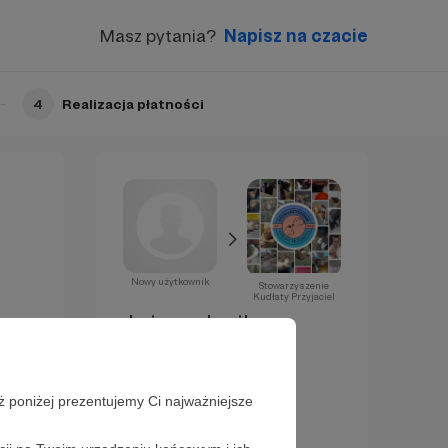
Masz pytania?
Napisz na czacie
4
Realizacja płatności
Nowy użytkownik
Stowarzyszenie
Kudłaty Przyjaciel
Już za chwilę
zostaniesz
Patronem!
ż poniżej prezentujemy Ci najważniejsze