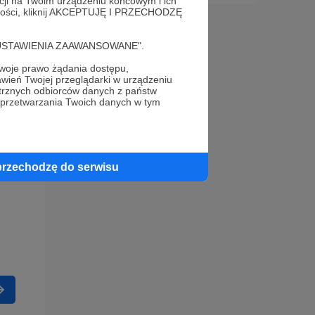
acji na Twoim urządzeniu końcowym i ich
alności, kliknij AKCEPTUJĘ I PRZECHODZĘ
cję "USTAWIENIA ZAAWANSOWANE".
oje prawo żądania dostępu,
wień Twojej przeglądarki w urządzeniu
trznych odbiorców danych z państw
 przetwarzania Twoich danych w tym
przechodzę do serwisu