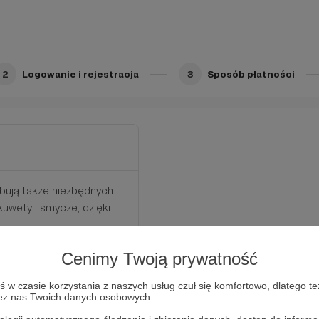
zaki, ale także zadbamy o
2
Logowanie i rejestracja
3
Sposób płatności
bują także niezbędnych
kuwety i smycze, dzięki
Cenimy Twoją prywatność
w czasie korzystania z naszych usług czuł się komfortowo, dlatego te
zez nas Twoich danych osobowych.