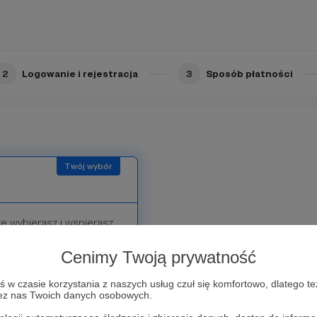
2
Logowanie i rejestracja
3
Sposób płatności
e wybierasz i wspierasz
Cenimy Twoją prywatność
w czasie korzystania z naszych usług czuł się komfortowo, dlatego te
zez nas Twoich danych osobowych.