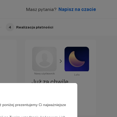
Masz pytania?
Napisz na czacie
4
Realizacja płatności
Nowy użytkownik
Lulu
Już za chwilę
zostaniesz
Patronem!
ż poniżej prezentujemy Ci najważniejsze