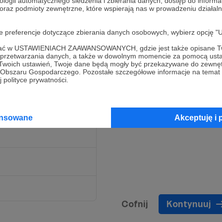
ologii automatycznego śledzenia i zbierania danych, dostęp do inform
 oraz podmioty zewnętrzne, które wspierają nas w prowadzeniu dział
oje preferencje dotyczące zbierania danych osobowych, wybierz op
 każdego dnia i
ofać w USTAWIENIACH ZAAWANSOWANYCH, gdzie jest także opisane Tw
a przetwarzania danych, a także w dowolnym momencie za pomocą usta
 Twoich ustawień, Twoje dane będą mogły być przekazywane do zewnę
go Obszaru Gospodarczego. Pozostałe szczegółowe informacje na temat
 polityce prywatności.
ansowane
Akceptuję i 
Cofnij
Kontynuuj