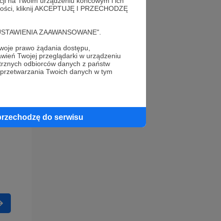
acji na Twoim urządzeniu końcowym i ich
alności, kliknij AKCEPTUJĘ I PRZECHODZĘ
cję "USTAWIENIA ZAAWANSOWANE".
oje prawo żądania dostępu,
wień Twojej przeglądarki w urządzeniu
trznych odbiorców danych z państw
 przetwarzania Twoich danych w tym
przechodzę do serwisu