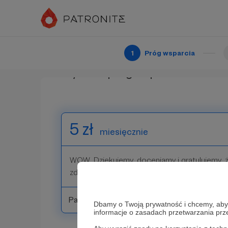
1
Próg wsparcia
Wybierz próg wsparcia
5 zł
miesięcznie
WOW. Dziękujemy, doceniamy i gratulujemy, ż
zdrowy & wartościowy content dla dzieci.
Patroni: 0
Dbamy o Twoją prywatność i chcemy, abyś 
informacje o zasadach przetwarzania pr