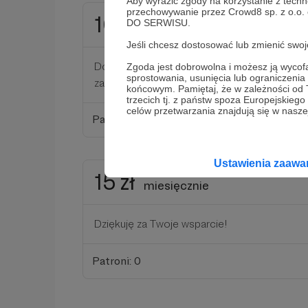
Aby wyrazić zgody na korzystanie z techn
przechowywanie przez Crowd8 sp. z o.o.
10 zł
DO SERWISU.
miesięcznie
Jeśli chcesz dostosować lub zmienić sw
Dobrze, że jesteś. Dzięki Tobie rozwijamy się
Zgoda jest dobrowolna i możesz ją wyc
sprostowania, usunięcia lub ograniczeni
zapewniamy sobie lepsze narzędzia pracy.
końcowym. Pamiętaj, że w zależności od
trzecich tj. z państw spoza Europejskie
celów przetwarzania znajdują się w naszej
Patroni: 0
Ustawienia zaaw
15 zł
miesięcznie
Dziękuję za Twoje wsparcie!
Patroni: 0