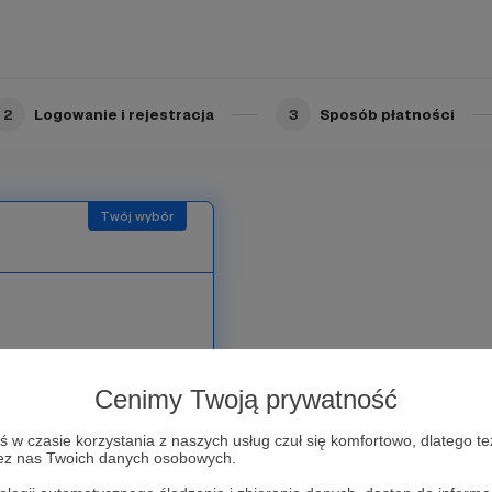
2
Logowanie i rejestracja
3
Sposób płatności
rasz moją sztukę.
Cenimy Twoją prywatność
ne hobby - czytanie na
w czasie korzystania z naszych usług czuł się komfortowo, dlatego te
zez nas Twoich danych osobowych.
 odkrywa nowe,