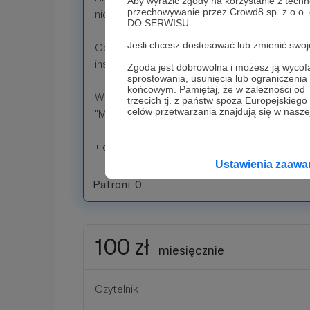
Aby wyrazić zgody na korzystanie z techn
przechowywanie przez Crowd8 sp. z o.o.
niepublikowane opowiadanie nieznanego pow
DO SERWISU.
Jeśli chcesz dostosować lub zmienić sw
Oprócz czytanego tekstu, Michał wplata sw
instrumentalne jako tło, co daje niepowtarzal
Zgoda jest dobrowolna i możesz ją wyc
sprostowania, usunięcia lub ograniczeni
końcowym. Pamiętaj, że w zależności od
W wizytówce znajdziesz czytane przez Sołta
trzecich tj. z państw spoza Europejskie
celów przetwarzania znajdują się w naszej
"Muśnięci".
+ dostęp do progów 10 zł i 30 zł
Ustawienia zaaw
Patroni: 0
100 zł
miesięcznie
Czytelnik