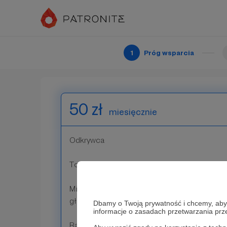
+ dostęp do progu 10 zł
1
Próg wsparcia
Patroni: 0
50 zł
miesięcznie
Odkrywca
To naprawdę spora kwota. Dziękuję, że wspie
Michał jako lektor! To od dawna jego ukrywa
głos.
Dbamy o Twoją prywatność i chcemy, abyś 
informacje o zasadach przetwarzania pr
Raz w miesiącu, Patron wspólnie z Sołtanem