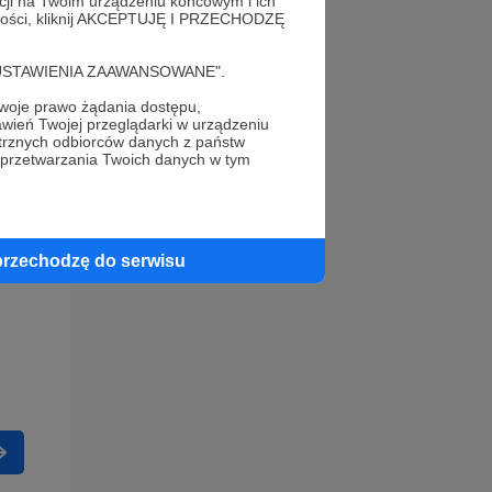
acji na Twoim urządzeniu końcowym i ich
alności, kliknij AKCEPTUJĘ I PRZECHODZĘ
cję "USTAWIENIA ZAAWANSOWANE".
oje prawo żądania dostępu,
wień Twojej przeglądarki w urządzeniu
trznych odbiorców danych z państw
 przetwarzania Twoich danych w tym
przechodzę do serwisu