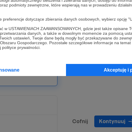
ologii automatycznego śledzenia i zbierania danych, dostęp do inform
 oraz podmioty zewnętrzne, które wspierają nas w prowadzeniu dział
szechnie pisarza.
oje preferencje dotyczące zbierania danych osobowych, wybierz op
oje kompozycje
ny klimat, wręcz filmowy.
ofać w USTAWIENIACH ZAAWANSOWANYCH, gdzie jest także opisane Tw
a przetwarzania danych, a także w dowolnym momencie za pomocą usta
 Twoich ustawień, Twoje dane będą mogły być przekazywane do zewnę
na opowiadanie pt.
go Obszaru Gospodarczego. Pozostałe szczegółowe informacje na temat
 polityce prywatności.
ansowane
Akceptuję i 
Cofnij
Kontynuuj