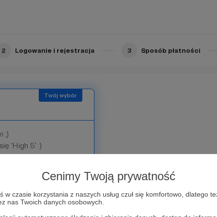
2
Logowanie i rejestracja
3
Sposób płatności
 ;)
ię 'High 5' :)
Cenimy Twoją prywatność
w czasie korzystania z naszych usług czuł się komfortowo, dlatego te
zez nas Twoich danych osobowych.