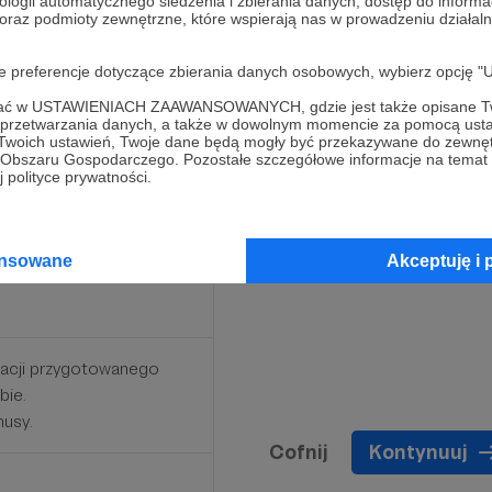
ologii automatycznego śledzenia i zbierania danych, dostęp do inform
 oraz podmioty zewnętrzne, które wspierają nas w prowadzeniu dział
 coś więcej?
oje preferencje dotyczące zbierania danych osobowych, wybierz op
 w ramach dodatkowego
ofać w USTAWIENIACH ZAAWANSOWANYCH, gdzie jest także opisane Tw
j i jeszcze niepublicznej
a przetwarzania danych, a także w dowolnym momencie za pomocą usta
 Twoich ustawień, Twoje dane będą mogły być przekazywane do zewnę
go Obszaru Gospodarczego. Pozostałe szczegółowe informacje na temat
 polityce prywatności.
ansowane
Akceptuję i 
ikacji przygotowanego
bie.
nusy.
Cofnij
Kontynuuj