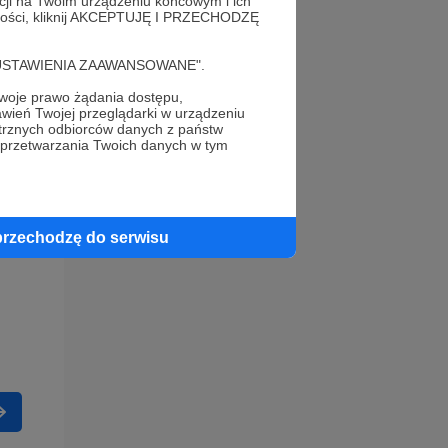
acji na Twoim urządzeniu końcowym i ich
alności, kliknij AKCEPTUJĘ I PRZECHODZĘ
cję "USTAWIENIA ZAAWANSOWANE".
oje prawo żądania dostępu,
wień Twojej przeglądarki w urządzeniu
trznych odbiorców danych z państw
 przetwarzania Twoich danych w tym
przechodzę do serwisu