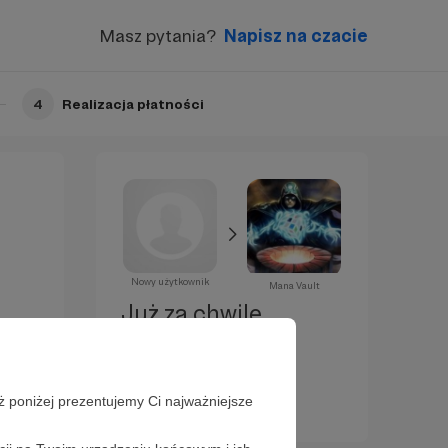
Masz pytania?
Napisz na czacie
4
Realizacja płatności
Nowy użytkownik
Mana Vault
Już za chwilę
zostaniesz
Patronem!
ż poniżej prezentujemy Ci najważniejsze