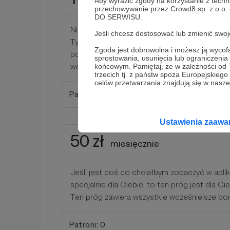
miesięcznie
Aby wyrazić zgody na korzystanie z techn
przechowywanie przez Crowd8 sp. z o.o.
DO SERWISU.
Nie lubisz reklam, lubisz Discorda i chciałbyć
Jeśli chcesz dostosować lub zmienić sw
Tym bardziej dziękuje za Twoje wsparcie, a
Zgoda jest dobrowolna i możesz ją wyc
podziękowania otrzymasz dostęp do rozwijane
sprostowania, usunięcia lub ograniczeni
wersji Premium aplikacji www.
końcowym. Pamiętaj, że w zależności od
trzecich tj. z państw spoza Europejskie
celów przetwarzania znajdują się w naszej
Patroni: 0
Ustawienia zaaw
50 zł
miesięcznie
Jeśli jest coś co chciałbym zobaczyć w apl
specjalnie dla Ciebie, to ten próg jest dla Cie
Ten próg zawiera wszystkie wcześniejsze bo
Patroni: 0