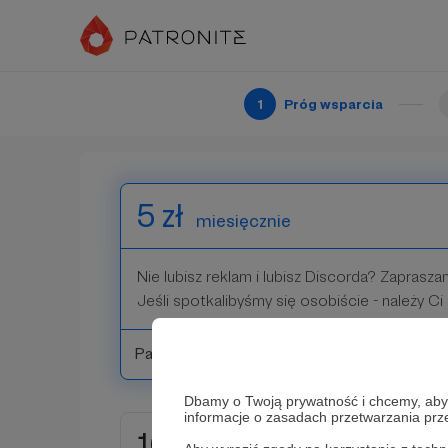
3 zł
miesięcznie
Ty też nie lubisz reklam? Dziękuję :)
1
Próg wsparcia
Patroni: 0
5 zł
miesięcznie
Nie lubisz reklam i lubisz Discorda? Zapraszam
Jeśli spotkalibyśmy się osobiście - należy Ci s
Patroni: 0
Dbamy o Twoją prywatność i chcemy, abyś 
informacje o zasadach przetwarzania pr
10 zł