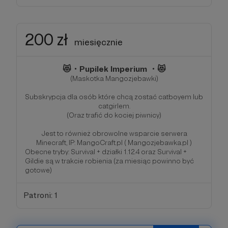
200 zł
miesięcznie
😻・Pupilek Imperium ・😻
(Maskotka Mangozjebawki)
Subskrypcja dla osób które chcą zostać catboyem lub
catgirlem.
(Oraz trafić do kociej piwnicy)
Jest to również obrowolne wsparcie serwera
Minecraft, IP: MangoCraft.pl ( Mangozjebawka.pl )
Obecne tryby: Survival + działki 1.12.4 oraz Survival +
Gildie są w trakcie robienia (za miesiąc powinno być
gotowe)
Patroni: 1