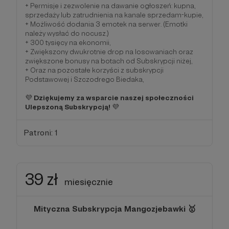
+ Permisje i zezwolenie na dawanie ogłoszeń: kupna,
sprzedaży lub zatrudnienia na kanale sprzedam-kupie,
+ Możliwość dodania 3 emotek na serwer. (Emotki
należy wysłać do nocusz.)
+ 300 tysięcy na ekonomii,
+ Zwiększony dwukrotnie drop na losowaniach oraz
zwiększone bonusy na botach od Subskrypcji niżej,
+ Oraz na pozostałe korzyści z subskrypcji
Podstawowej i Szczodrego Biedaka,
💜
Dziękujemy za wsparcie naszej społeczności
Ulepszoną Subskrypcją!
💜
Patroni: 1
39 zł
miesięcznie
Mityczna Subskrypcja Mangozjebawki 🥇