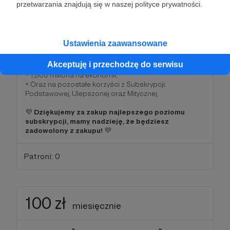
przykład kanału na twitchu),
przetwarzania znajdują się w naszej polityce prywatności.
+ Podziękowania za wsparcie Imperium od samego
Imperatora na kanale ╎📜・ogłoszenia・シ,
+ Wyróżnienie na liście użytkowników (Bycie prawie na
samej górze),
Ustawienia zaawansowane
+ Wszystkie permisje na kanałach głosowych,
+ Prawie największe bonusy na botach (Wyższe od
Akceptuję i przechodzę do serwisu
niższych subskrypcji),
+ 1,500 miliona na ekonomii,
+ Oraz na pozostałe korzyści z Subskrypcji:
Podstawowej, Ulepszonej oraz Mitycznej,
💜
Dziękujemy za zakup najlepszego poziomu
subskrypcji, mamy nadzieję, że będziesz
zadowolony z zakupu!
💜
Patroni: 0
100 zł
miesięcznie