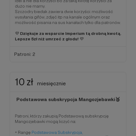
idei a nie dla korzyści bo za taką kwotę korzyści za
dużo nie mamy.
Szczodry biedak zawiera dwie korzyści: możliwość
wysyłania gifów, zdjęć itp na kanale ogólnym oraz
możliwość pisania na sus kanałach tylko dla patronów.
💜
Dziękuje za wsparcie Imperium tą drobną kwotą.
Lepsze 5zł niż umrzeć z głodu!
💜
Patroni: 2
10 zł
miesięcznie
Podstawowa subskrypcja Mangozjebawki🥉
Patroni, którzy zakupią Podstawową subskrypcję
Mangozjebawki mogą liczyć na:
+ Rangę
Podstawowa Subskrypcja,