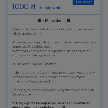
1000 zł
miesięcznie
🕋・Miliarder ・🕋
(Niestandardowa subskrypcja dla tych co nie maja co
robić z pieniędzmi)
W zamian za zakup otrzymujesz najbardziej Prestiżową
rangę we Wszechświecie
oraz możliwość dawania ogłoszeń sprzedaży oraz
kupna na kanale ogłoszenia.
Jak to mówił Barack Obama:
„ Nie mam co robić z pieniędzmi więc zainwestuje je w
najważniejsze co jest we Wszechświecie, czyli w
Imperium Mangozjebawki”.
(Pamiętaj, że masz korzyści z wszystkich Poprzednich
Subskrypcji):
💜
Dziękujemy za wsparcie naszej społeczności
niestandardową subskrypcją. 💜