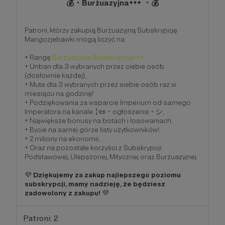
💰・Burżuazyjna+++ ・💰
Patroni, którzy zakupią Burżuazyjną Subskrypcję
Mangozjebawki mogą liczyć na:
+ Rangę
Burżuazyjna Subskrypcja+++,
+ Unban dla 3 wybranych przez ciebie osób
(dosłownie każdej),
+ Mute dla 3 wybranych przez siebie osób raz w
miesiącu na godzinę!
+ Podziękowania za wsparcie Imperium od samego
Imperatora na kanale ╎📜・ogłoszenia・シ,
+ Największe bonusy na botach i losowaniach,
+ Bycie na samej górze listy użytkowników!,
+ 2 miliony na ekonomii,
+ Oraz na pozostałe korzyści z Subskrypcji:
Podstawowej, Ulepszonej, Mitycznej oraz Burżuazyjnej.
💜
Dziękujemy za zakup najlepszego poziomu
subskrypcji, mamy nadzieję, że będziesz
zadowolony z zakupu!
💜
Patroni: 2