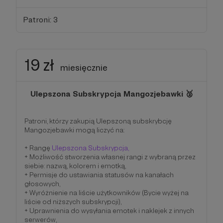
Patroni: 3
19 zł
miesięcznie
Ulepszona Subskrypcja Mangozjebawki 🥈
Patroni, którzy zakupią Ulepszoną subskrybcję
Mangozjebawki mogą liczyć na:
+ Rangę
Ulepszona Subskrypcja,
+ Możliwość stworzenia własnej rangi z wybraną przez
siebie: nazwą, kolorem i emotką,
+ Permisje do ustawiania statusów na kanałach
głosowych,
+ Wyróżnienie na liście użytkowników (Bycie wyżej na
liście od niższych subskrypcji),
+ Uprawnienia do wysyłania emotek i naklejek z innych
serwerów,