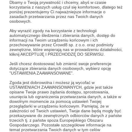
Dbamy o Twoją prywatność i chcemy, abyś w czasie
korzystania z naszych usług czuł się komfortowo, dlatego też
poniżej prezentujemy Ci najważniejsze informacje o
Patroni: 0
zasadach przetwarzania przez nas Twoich danych
osobowych.
Aby wyrazić zgody na korzystanie z technologii
automatycznego śledzenia i zbierania danych, dostęp do
59 zł
informacji na Twoim urządzeniu końcowym i ich
miesięcznie
przechowywanie przez Crowd8 sp. z o.o. oraz podmioty
zewnętrzne, które wspierają nas w prowadzeniu działalności,
kliknij AKCEPTUJĘ I PRZECHODZĘ DO SERWISU.
Burżuazyjna Subskrypcja Mangozjebawki 🏆
Jeśli chcesz dostosować lub zmienić swoje preferencje
dotyczące zbierania danych osobowych, wybierz opcję
"USTAWIENIA ZAAWANSOWANE".
Patroni, którzy zakupią Burżuazyjną Subskrypcję
Mangozjebawki mogą liczyć na:
Zgoda jest dobrowolna i możesz ją wycofać w
USTAWIENIACH ZAAWANSOWANYCH, gdzie jest także
+ Rangę
Burżuazyjna Subskrypcja,
opisane Twoje prawo żądania dostępu, sprostowania,
+ Możliwość dodania 5 emotek na serwer. (Emotki
usunięcia lub ograniczenia przetwarzania danych, a także w
należy wysłać do nocusz.),
dowolnym momencie za pomocą ustawień Twojej
przeglądarki w urządzeniu końcowym. Pamiętaj, że w
+ Unban dla dwóch wybranych przez ciebie osób
zależności od Twoich ustawień, Twoje dane będą mogły być
(dosłownie każdej),
przekazywane do zewnętrznych odbiorców danych z państw
+ Mute dla dwóch wybranych przez siebie osób raz w
trzecich tj. z państw spoza Europejskiego Obszaru
miesiącu na godzinę!
Gospodarczego. Pozostałe szczegółowe informacje na
+ Możliwość reklamowania swoich social mediow (na
temat przetwarzania Twoich danych w tym celów