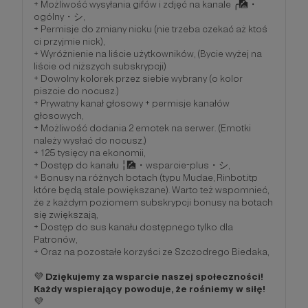
+ Możliwość wysyłania gifów i zdjęć na kanale ╭🎑・
ogólny・シ,
+ Permisje do zmiany nicku (nie trzeba czekać aż ktoś
ci przyjmie nick),
+ Wyróżnienie na liście użytkowników, (Bycie wyżej na
liście od niższych subskrypcji)
+ Dowolny kolorek przez siebie wybrany (o kolor
piszcie do nocusz.)
+ Prywatny kanał głosowy + permisje kanałów
głosowych,
+ Możliwość dodania 2 emotek na serwer. (Emotki
należy wysłać do nocusz.)
+ 125 tysięcy na ekonomii,
+ Dostęp do kanału ╎🎑・wsparcie-plus・シ,
+ Bonusy na różnych botach (typu Mudae, Rinbot.itp
które będą stale powiększane). Warto też wspomnieć,
że z każdym poziomem subskrypcji bonusy na botach
się zwiększają,
+ Dostęp do sus kanału dostępnego tylko dla
Patronów,
+ Oraz na pozostałe korzyści ze Szczodrego Biedaka,
💜
Dziękujemy za wsparcie naszej społeczności!
Każdy wspierający powoduje, że rośniemy w siłę!
💜