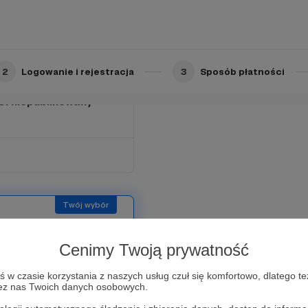
2
Logowanie i rejestracja
3
Sposób płatności
Ci niepublikowany
Cenimy Twoją prywatność
w czasie korzystania z naszych usług czuł się komfortowo, dlatego te
zez nas Twoich danych osobowych.
ówkę z imiennymi