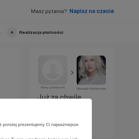
Masz pytania?
Napisz na czacie
4
Realizacja płatności
Nowy użytkownik
Manuela Gretkowska
Już za chwilę
zostaniesz
Patronem!
ż poniżej prezentujemy Ci najważniejsze