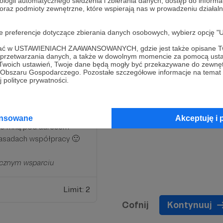
ologii automatycznego śledzenia i zbierania danych, dostęp do inform
 oraz podmioty zewnętrzne, które wspierają nas w prowadzeniu dział
oje preferencje dotyczące zbierania danych osobowych, wybierz op
ofać w USTAWIENIACH ZAAWANSOWANYCH, gdzie jest także opisane Tw
a przetwarzania danych, a także w dowolnym momencie za pomocą usta
 Twoich ustawień, Twoje dane będą mogły być przekazywane do zewnę
go Obszaru Gospodarczego. Pozostałe szczegółowe informacje na temat
 polityce prywatności.
ansowane
Akceptuję i 
 ze mną pod adresem
asadach współpracy 🙂
ęcznym wsparciu
Limit: 2
Cofnij
Kontynuuj