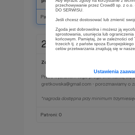
pozdrowieniami ze słonecznej Krety
🙂
Aby wyrazić zgody na korzystanie z techn
przechowywanie przez Crowd8 sp. z o.o.
DO SERWISU.
Patroni: 14
Jeśli chcesz dostosować lub zmienić sw
Zgoda jest dobrowolna i możesz ją wyc
sprostowania, usunięcia lub ograniczeni
końcowym. Pamiętaj, że w zależności od
2000 zł
trzecich tj. z państw spoza Europejskie
miesięcznie
celów przetwarzania znajdują się w naszej
Zostajesz właśnie moim Mecenasem!
Ustawienia zaaw
Przed wybraniem tego progu skontaktuj się
gretkowska@gmail.com - porozmawiamy o z
*nagroda dostępna przy minimum trzymiesi
Patroni: 0