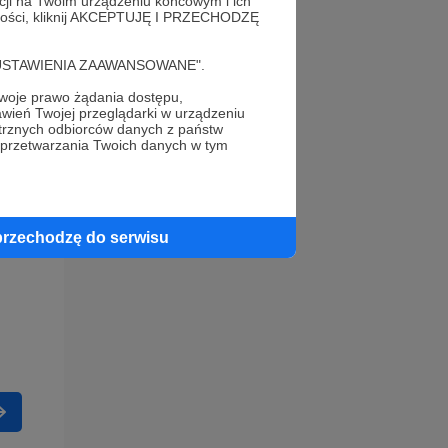
acji na Twoim urządzeniu końcowym i ich
alności, kliknij AKCEPTUJĘ I PRZECHODZĘ
cję "USTAWIENIA ZAAWANSOWANE".
oje prawo żądania dostępu,
wień Twojej przeglądarki w urządzeniu
trznych odbiorców danych z państw
 przetwarzania Twoich danych w tym
przechodzę do serwisu