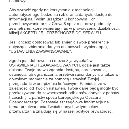
osobowych.
osobiście dla Ciebie.
Aby wyrazić zgody na korzystanie z technologii
automatycznego śledzenia i zbierania danych, dostęp do
Dzięki Twojej pomocy mogę skupić się na
informacji na Twoim urządzeniu końcowym i ich
przechowywanie przez Crowd8 sp. z o.o. oraz podmioty
wykonywaniu moich zadań dokumentalnych a
zewnętrzne, które wspierają nas w prowadzeniu działalności,
także pracy wolontariackiej w Ukrainie.
Dzięki
kliknij AKCEPTUJĘ I PRZECHODZĘ DO SERWISU.
temu poznasz mój osobisty charakter pracy
Jeśli chcesz dostosować lub zmienić swoje preferencje
i odkryję moją metodykę się przed Tobą.
dotyczące zbierania danych osobowych, wybierz opcję
"USTAWIENIA ZAAWANSOWANE".
Zgoda jest dobrowolna i możesz ją wycofać w
Patroni: 2
USTAWIENIACH ZAAWANSOWANYCH, gdzie jest także
opisane Twoje prawo żądania dostępu, sprostowania,
usunięcia lub ograniczenia przetwarzania danych, a także w
dowolnym momencie za pomocą ustawień Twojej
przeglądarki w urządzeniu końcowym. Pamiętaj, że w
198 zł
zależności od Twoich ustawień, Twoje dane będą mogły być
miesięcznie
przekazywane do zewnętrznych odbiorców danych z państw
trzecich tj. z państw spoza Europejskiego Obszaru
Gospodarczego. Pozostałe szczegółowe informacje na
Zostajesz brązowym mecenasem mojej
temat przetwarzania Twoich danych w tym celów
przetwarzania znajdują się w naszej polityce prywatności.
pracy!
Bardzo Ci dziękuję za zaufanie i bardzo szanuję