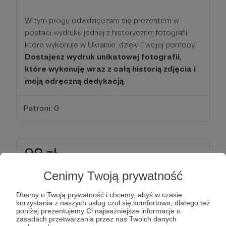
W tym progu odwdzięczam się prezentem w
postaci wydruku jednej z historycznej fotografii,
które wykonuje w Ukrainie, dzięki Twojej pomocy.
Dostajesz wydruk unikatowej fotografii,
które wykonuję wraz z całą historią zdjęcia i
moją odręczną dedykacją.
Patroni: 0
98 zł
miesięcznie
Cenimy Twoją prywatność
Bardzo dziękuje Ci za wsparcie!
Dbamy o Twoją prywatność i chcemy, abyś w czasie
korzystania z naszych usług czuł się komfortowo, dlatego też
W tym progu dostaniesz ode mnie dodatkowo co
poniżej prezentujemy Ci najważniejsze informacje o
zasadach przetwarzania przez nas Twoich danych
kilka tygodni specjalny raport, który nagram