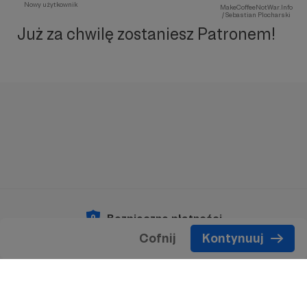
Nowy użytkownik
MakeCoffeeNotWar.Info
/ Sebastian Plocharski
Już za chwilę zostaniesz Patronem!
Bezpieczne płatności
Cofnij
Kontynuuj
Copyright 2026 © Patronite.
Wszelkie prawa
zastrzeżone.