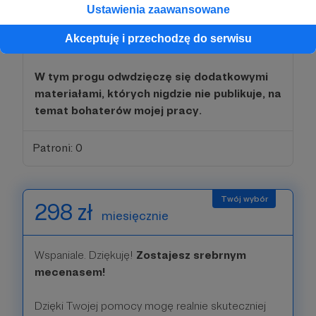
Twoja pomoc. Dzięki Twojej pomocy jestem
Ustawienia zaawansowane
wstanie skupić się na wykonywaniu swoich zadań
Akceptuję i przechodzę do serwisu
w Ukrainie.
W tym progu odwdzięczę się dodatkowymi
materiałami, których nigdzie nie publikuje, na
temat bohaterów mojej pracy.
Patroni: 0
298 zł
miesięcznie
Wspaniale. Dziękuję!
Zostajesz srebrnym
mecenasem!
Dzięki Twojej pomocy mogę realnie skuteczniej