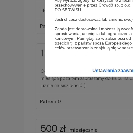
Aby wyrazić zgody na korzystanie z techn
przechowywanie przez Crowd8 sp. z o.o.
Hey! Witaj w klubie! 3 friki czekają na odbiór
DO SERWISU.
Jeśli chcesz dostosować lub zmienić sw
Patroni: 1
Zgoda jest dobrowolna i możesz ją wyc
sprostowania, usunięcia lub ograniczeni
końcowym. Pamiętaj, że w zależności od
trzecich tj. z państw spoza Europejskie
celów przetwarzania znajdują się w naszej
100 zł
miesięcznie
Ustawienia zaaw
Ogromne dzięki za wsparcie! 6 frików czeka
miesiąca poza tym zapraszamy do klubu na
już nie musisz płacić :)
Patroni: 0
500 zł
miesięcznie