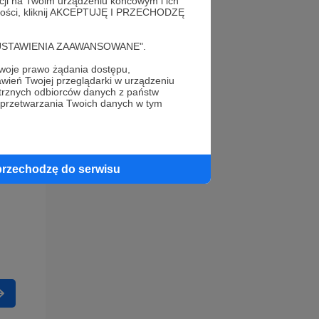
acji na Twoim urządzeniu końcowym i ich
alności, kliknij AKCEPTUJĘ I PRZECHODZĘ
cję "USTAWIENIA ZAAWANSOWANE".
oje prawo żądania dostępu,
wień Twojej przeglądarki w urządzeniu
trznych odbiorców danych z państw
 przetwarzania Twoich danych w tym
przechodzę do serwisu