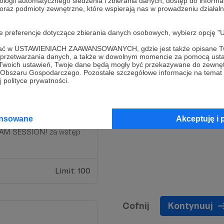
ologii automatycznego śledzenia i zbierania danych, dostęp do inform
 oraz podmioty zewnętrzne, które wspierają nas w prowadzeniu dział
 do końca miesiąca ;)
oje preferencje dotyczące zbierania danych osobowych, wybierz op
Limit: 100
ofać w USTAWIENIACH ZAAWANSOWANYCH, gdzie jest także opisane Tw
a przetwarzania danych, a także w dowolnym momencie za pomocą usta
 Twoich ustawień, Twoje dane będą mogły być przekazywane do zewnę
go Obszaru Gospodarczego. Pozostałe szczegółowe informacje na temat
 polityce prywatności.
ansowane
Akceptuję i 
 na odbiór do końca
 JAM SESSION! za wstęp
Limit: 100
Cofnij
Kontynuuj