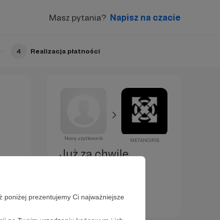
Masz pytania?
Napisz na czacie
4
Realizacja płatności
Nowy użytkownik
METANOIRIS
Już za chwilę
zostaniesz
Patronem!
ż poniżej prezentujemy Ci najważniejsze