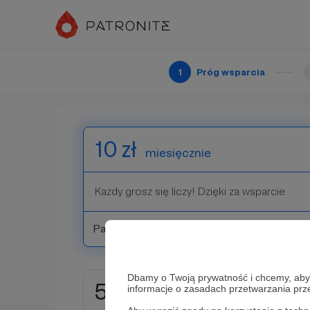
Wybierz próg wsparcia
1
Próg wsparcia
10 zł
miesięcznie
Każdy grosz się liczy! Dzięki za wsparcie
Patroni: 0
Dbamy o Twoją prywatność i chcemy, abyś 
50 zł
informacje o zasadach przetwarzania pr
miesięcznie