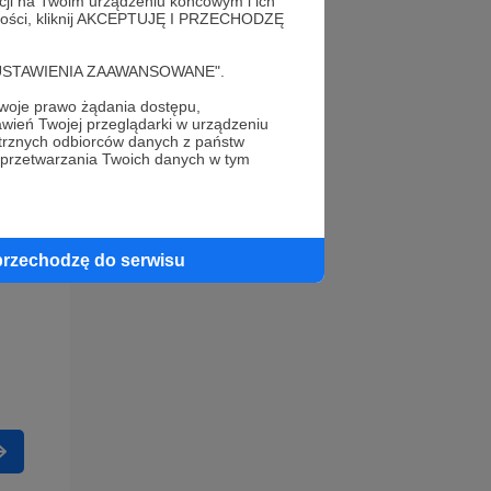
acji na Twoim urządzeniu końcowym i ich
alności, kliknij AKCEPTUJĘ I PRZECHODZĘ
cję "USTAWIENIA ZAAWANSOWANE".
oje prawo żądania dostępu,
wień Twojej przeglądarki w urządzeniu
trznych odbiorców danych z państw
 przetwarzania Twoich danych w tym
przechodzę do serwisu