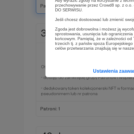
Aby wyrazić zgody na korzystanie z techn
przechowywanie przez Crowd8 sp. z o.o.
Patroni: 3
DO SERWISU.
Jeśli chcesz dostosować lub zmienić sw
Zgoda jest dobrowolna i możesz ją wyc
30 zł
sprostowania, usunięcia lub ograniczeni
miesięcznie
końcowym. Pamiętaj, że w zależności od
trzecich tj. z państw spoza Europejskie
celów przetwarzania znajdują się w naszej
Krypto-Entuzjast
Otrzymuje:
Ustawienia zaaw
- dostęp do zamkniętej grupy Patronów i Wspier
- dedykowany token kolekcjonerski NFT w forma
pseudonimem lub nr patrona
Patroni: 1