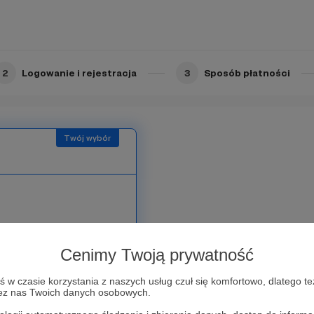
ających na Telegramie
cie ERC-721 z własnym
2
Logowanie i rejestracja
3
Sposób płatności
Cenimy Twoją prywatność
ających na Telegramie
cie ERC-721 z własnym
w czasie korzystania z naszych usług czuł się komfortowo, dlatego te
zez nas Twoich danych osobowych.