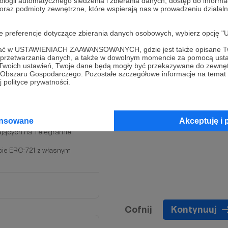
ologii automatycznego śledzenia i zbierania danych, dostęp do inform
 oraz podmioty zewnętrzne, które wspierają nas w prowadzeniu dział
oje preferencje dotyczące zbierania danych osobowych, wybierz op
ofać w USTAWIENIACH ZAAWANSOWANYCH, gdzie jest także opisane Tw
a przetwarzania danych, a także w dowolnym momencie za pomocą usta
 Twoich ustawień, Twoje dane będą mogły być przekazywane do zewnę
go Obszaru Gospodarczego. Pozostałe szczegółowe informacje na temat
 polityce prywatności.
a
ansowane
Akceptuję i 
ających na Telegramie
cie ERC-721 z własnym
Cofnij
Kontynuuj