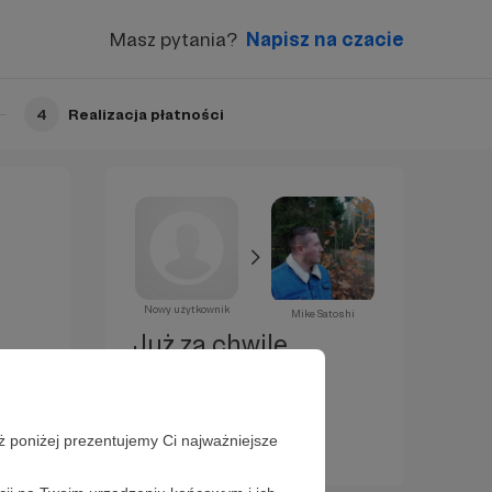
Masz pytania?
Napisz na czacie
4
Realizacja płatności
Nowy użytkownik
Mike Satoshi
Już za chwilę
zostaniesz
Patronem!
ż poniżej prezentujemy Ci najważniejsze