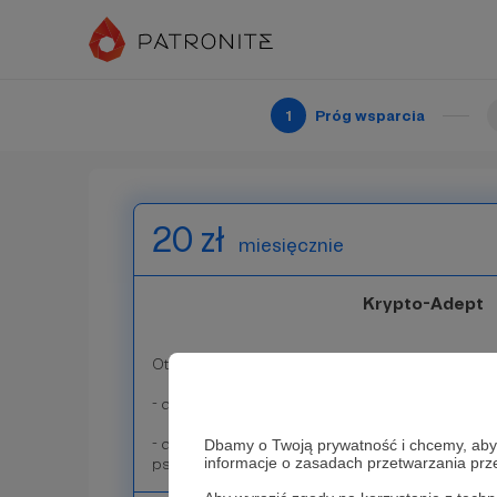
- dostęp do zamkniętej grupy Patronów i Wspier
- dedykowany token kolekcjonerski NFT w forma
pseudonimem lub nr patrona
1
Próg wsparcia
Patroni: 2
20 zł
miesięcznie
Krypto-Adept
Otrzymuje:
- dostęp do zamkniętej grupy Patronów i Wspier
- dedykowany token kolekcjonerski NFT w forma
Dbamy o Twoją prywatność i chcemy, abyś 
informacje o zasadach przetwarzania pr
pseudonimem lub nr patrona