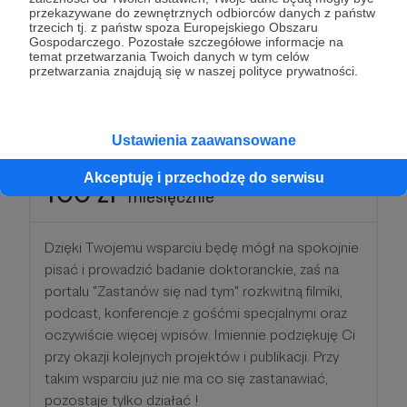
przekazywane do zewnętrznych odbiorców danych z państw
mojej kawiarence literackiej. Raz w miesiącu
trzecich tj. z państw spoza Europejskiego Obszaru
zaproszę Cię na specjalne zajęcia, które łączyć
Gospodarczego. Pozostałe szczegółowe informacje na
temat przetwarzania Twoich danych w tym celów
będą naukę języka oraz zagadnienia kulturowe.
przetwarzania znajdują się w naszej polityce prywatności.
Patroni: 0
Ustawienia zaawansowane
Akceptuję i przechodzę do serwisu
100 zł
miesięcznie
Dzięki Twojemu wsparciu będę mógł na spokojnie
pisać i prowadzić badanie doktoranckie, zaś na
portalu "Zastanów się nad tym" rozkwitną filmiki,
podcast, konferencje z gośćmi specjalnymi oraz
oczywiście więcej wpisów. Imiennie podziękuję Ci
przy okazji kolejnych projektów i publikacji. Przy
takim wsparciu już nie ma co się zastanawiać,
pozostaje tylko działać !