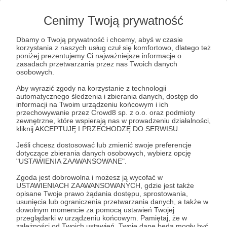
Cenimy Twoją prywatność
Witam w gronie czytelników ! Dwie dyszki
miesięcznie to dostęp do wszystkich moich e-
Dbamy o Twoją prywatność i chcemy, abyś w czasie
booków za darmo, jak i niepublikowanych nigdzie
korzystania z naszych usług czuł się komfortowo, dlatego też
poniżej prezentujemy Ci najważniejsze informacje o
indziej materiałów artystycznych i podróżniczych.
zasadach przetwarzania przez nas Twoich danych
Będę dzielił się także moimi lekturami i innymi
osobowych.
odkryciami. W ten sposób dołączasz do
Aby wyrazić zgody na korzystanie z technologii
społeczności (specjalnie stworzonej grupy), której
automatycznego śledzenia i zbierania danych, dostęp do
informacji na Twoim urządzeniu końcowym i ich
założeniem jest dzielenie się przemyśleniami - a
przechowywanie przez Crowd8 sp. z o.o. oraz podmioty
wszystko po francusku !
zewnętrzne, które wspierają nas w prowadzeniu działalności,
kliknij AKCEPTUJĘ I PRZECHODZĘ DO SERWISU.
Jeśli chcesz dostosować lub zmienić swoje preferencje
Patroni: 0
dotyczące zbierania danych osobowych, wybierz opcję
"USTAWIENIA ZAAWANSOWANE".
Zgoda jest dobrowolna i możesz ją wycofać w
USTAWIENIACH ZAAWANSOWANYCH, gdzie jest także
50 zł
opisane Twoje prawo żądania dostępu, sprostowania,
miesięcznie
usunięcia lub ograniczenia przetwarzania danych, a także w
dowolnym momencie za pomocą ustawień Twojej
przeglądarki w urządzeniu końcowym. Pamiętaj, że w
50 zł miesięcznie to aktywne uczestniczenie w
zależności od Twoich ustawień, Twoje dane będą mogły być