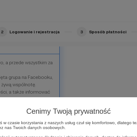
2
Logowanie i rejestracja
3
Sposób płatności
wo, a przede wszystkim za
ięta grupa na Facebooku,
, żywą wspólnotę.
ści, a także informować
osługi.
olecam Was dobremu
Cenimy Twoją prywatność
w czasie korzystania z naszych usług czuł się komfortowo, dlatego te
zez nas Twoich danych osobowych.