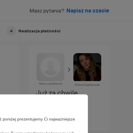
Masz pytania?
Napisz na czacie
4
Realizacja płatności
Nowy użytkownik
Milena Szałkowska
Już za chwilę
zostaniesz
Patronem!
ż poniżej prezentujemy Ci najważniejsze