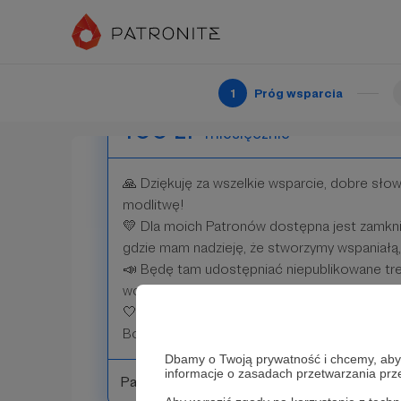
Patroni: 28
1
Próg wsparcia
100 zł
miesięcznie
🙏 Dziękuję za wszelkie wsparcie, dobre sło
modlitwę!
💛 Dla moich Patronów dostępna jest zamkn
gdzie mam nadzieję, że stworzymy wspaniałą
📣 Będę tam udostępniać niepublikowane tre
wcześniej o wydarzeniach i miejscach mojej p
🤍 Z wdzięcznością za każde wsparcie — p
Bogu! ✝️
Dbamy o Twoją prywatność i chcemy, abyś 
informacje o zasadach przetwarzania pr
Patroni: 9