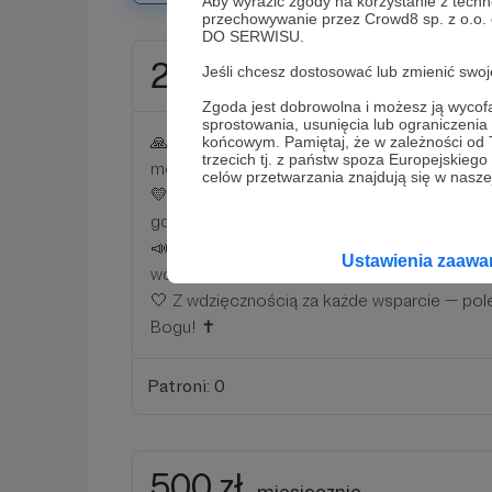
Aby wyrazić zgody na korzystanie z techn
przechowywanie przez Crowd8 sp. z o.o.
DO SERWISU.
250 zł
Jeśli chcesz dostosować lub zmienić sw
miesięcznie
Zgoda jest dobrowolna i możesz ją wyc
sprostowania, usunięcia lub ograniczeni
🙏 Dziękuję za wszelkie wsparcie, dobre sło
końcowym. Pamiętaj, że w zależności od
trzecich tj. z państw spoza Europejskie
modlitwę!
celów przetwarzania znajdują się w naszej
💛 Dla moich Patronów dostępna jest zamkn
gdzie mam nadzieję, że stworzymy wspaniałą
📣 Będę tam udostępniać niepublikowane tre
Ustawienia zaaw
wcześniej o wydarzeniach i miejscach mojej p
🤍 Z wdzięcznością za każde wsparcie — p
Bogu! ✝️
Patroni: 0
500 zł
miesięcznie