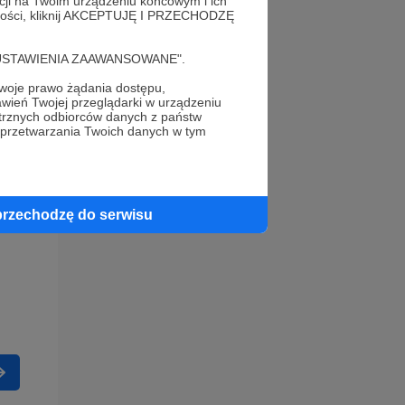
acji na Twoim urządzeniu końcowym i ich
alności, kliknij AKCEPTUJĘ I PRZECHODZĘ
cję "USTAWIENIA ZAAWANSOWANE".
oje prawo żądania dostępu,
wień Twojej przeglądarki w urządzeniu
trznych odbiorców danych z państw
 przetwarzania Twoich danych w tym
przechodzę do serwisu