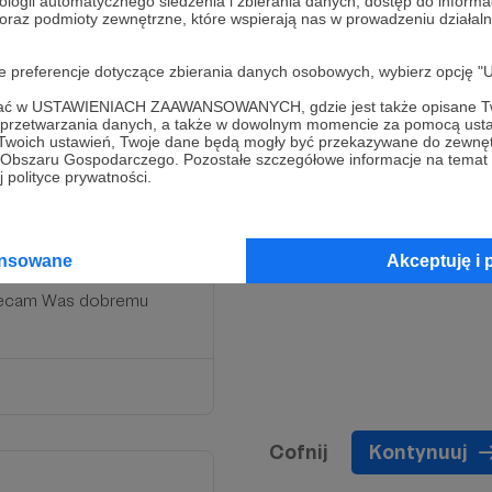
ologii automatycznego śledzenia i zbierania danych, dostęp do inform
 oraz podmioty zewnętrzne, które wspierają nas w prowadzeniu dział
oje preferencje dotyczące zbierania danych osobowych, wybierz op
ofać w USTAWIENIACH ZAAWANSOWANYCH, gdzie jest także opisane Tw
a przetwarzania danych, a także w dowolnym momencie za pomocą usta
wo, a przede wszystkim za
 Twoich ustawień, Twoje dane będą mogły być przekazywane do zewnę
go Obszaru Gospodarczego. Pozostałe szczegółowe informacje na temat
 polityce prywatności.
ięta grupa na Facebooku,
, żywą wspólnotę.
ści, a także informować
ansowane
Akceptuję i 
osługi.
olecam Was dobremu
Cofnij
Kontynuuj