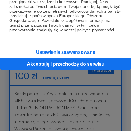
przeglądarki w urządzeniu końcowym. Pamiętaj, że w
PATRON KLUBU" w zakładce na naszej stronie. Do
zależności od Twoich ustawień, Twoje dane będą mogły być
przekazywane do zewnętrznych odbiorców danych z państw
tego otrzyma newsletter i informacjami o klubie i
trzecich tj. z państw spoza Europejskiego Obszaru
harmonogramem rozgrywek w poszczególnych
Gospodarczego. Pozostałe szczegółowe informacje na
temat przetwarzania Twoich danych w tym celów
grupach wiekowych, serwis zdjęć z rozgrywek z
przetwarzania znajdują się w naszej polityce prywatności.
podpisami zawodników.
Patroni: 0
Ustawienia zaawansowane
Akceptuję i przechodzę do serwisu
100 zł
miesięcznie
Każdy patron, który zadeklaruje stałe wsparcie
MKS Bzura kwotą powyżej 100 zł/mc otrzyma
status "SENIOR PATRON MKS Bzura" oraz
koszulkę patrona. Jeśli wyrazi zgodę umieścimy
informację o jego wsparciu na stronie klubu.
Wszyscy Patroni otrzymają newsletter z