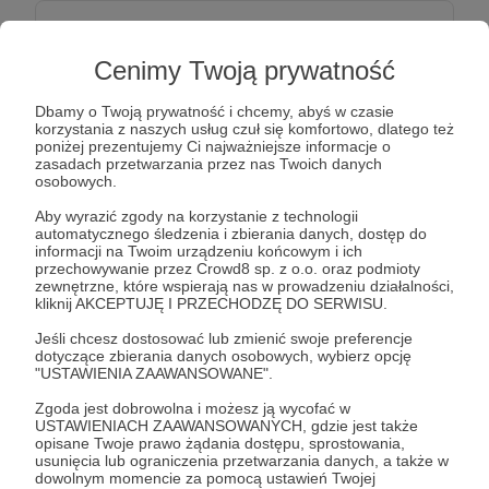
20 zł
miesięcznie
Cenimy Twoją prywatność
Każdy kto wesprze MKS Bzura stałą kwotą i wyrazi
Dbamy o Twoją prywatność i chcemy, abyś w czasie
na to zgodę zostanie wymieniony jako "PATRON
korzystania z naszych usług czuł się komfortowo, dlatego też
poniżej prezentujemy Ci najważniejsze informacje o
KLUBU" w zakładce na naszej stronie. Do tego
zasadach przetwarzania przez nas Twoich danych
otrzyma newsletter i informacjami o klubie i
osobowych.
harmonogramem rozgrywek w poszczególnych
Aby wyrazić zgody na korzystanie z technologii
grupach wiekowych oraz serwis zdjęć z rozgrywek.
automatycznego śledzenia i zbierania danych, dostęp do
informacji na Twoim urządzeniu końcowym i ich
przechowywanie przez Crowd8 sp. z o.o. oraz podmioty
zewnętrzne, które wspierają nas w prowadzeniu działalności,
Patroni: 0
kliknij AKCEPTUJĘ I PRZECHODZĘ DO SERWISU.
Jeśli chcesz dostosować lub zmienić swoje preferencje
dotyczące zbierania danych osobowych, wybierz opcję
"USTAWIENIA ZAAWANSOWANE".
50 zł
miesięcznie
Zgoda jest dobrowolna i możesz ją wycofać w
USTAWIENIACH ZAAWANSOWANYCH, gdzie jest także
opisane Twoje prawo żądania dostępu, sprostowania,
Każdy kto wesprze MKS Bzura stałą kwotą i wyrazi
usunięcia lub ograniczenia przetwarzania danych, a także w
dowolnym momencie za pomocą ustawień Twojej
na to zgodę zostanie wymieniony jako " TOP