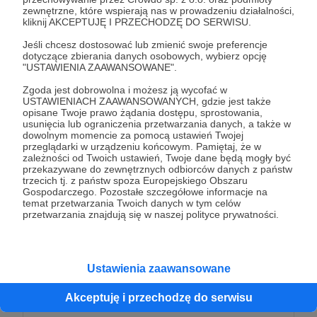
miesięcznie
zewnętrzne, które wspierają nas w prowadzeniu działalności,
kliknij AKCEPTUJĘ I PRZECHODZĘ DO SERWISU.
Bardzo dziękujemy za Twoje wsparcie!
Jeśli chcesz dostosować lub zmienić swoje preferencje
dotyczące zbierania danych osobowych, wybierz opcję
Jest ono dla nas ogromnie cenne, a serce
"USTAWIENIA ZAAWANSOWANE".
okazane naszemu projektowi i zaufanie, którym
Zgoda jest dobrowolna i możesz ją wycofać w
nas obdarzasz, są niezwykle budujące.
USTAWIENIACH ZAAWANSOWANYCH, gdzie jest także
Wierzymy, że wielkie dobro tworzy się dzięki tym,
opisane Twoje prawo żądania dostępu, sprostowania,
usunięcia lub ograniczenia przetwarzania danych, a także w
którzy dzielą się nawet tym, co najmniejsze.
dowolnym momencie za pomocą ustawień Twojej
Każda, nawet najmniejsza wpłata, ma dla nas
przeglądarki w urządzeniu końcowym. Pamiętaj, że w
zależności od Twoich ustawień, Twoje dane będą mogły być
ogromne znaczenie i przyczynia się do realizacji
przekazywane do zewnętrznych odbiorców danych z państw
naszej misji szerzenia Ewangelii.
trzecich tj. z państw spoza Europejskiego Obszaru
Gospodarczego. Pozostałe szczegółowe informacje na
temat przetwarzania Twoich danych w tym celów
Co otrzymujesz jako nasz Patron?
przetwarzania znajdują się w naszej polityce prywatności.
🙏
Modlitwa za Ciebie:
Najlepszy sposób na wyrażenie komuś wdzięczności,
to ofiarowanie za niego Eucharystii. To - jako bracia
Ustawienia zaawansowane
kapłani - możemy i bardzo chcemy dla Ciebie zrobić :)
Bądź pewien, że co tydzień, w każdą sobotę będziemy
Akceptuję i przechodzę do serwisu
sprawować Eucharystię za Ciebie i za Twoje sprawy.