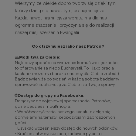
Wierzymy, że wielkie dobro tworzy się dzięki tym,
którzy dzielą się nawet tym, co najmniejsze.
Każda, nawet najmniejsza wpłata, ma dla nas
ogromne znaczenie i przyczynia się do realizacji
naszej misji szerzenia Ewangelii.
Co otrzymujesz jako nasz Patron?
🙏
Modlitwa za Ciebie:
Najlepszy sposób na wyrażenie komuś wdzięczności,
to ofiarowanie za niego Eucharystii. To - jako bracia
kapłani - możemy i bardzo chcemy dla Ciebie zrobić :)
Bądź pewien, że co tydzień, w każdą sobotę będziemy
sprawować Eucharystię za Ciebie i za Twoje sprawy.
🌐
Dostęp do grupy na Facebooku:
Dołączysz do wyjątkowej społeczności Patronów,
gdzie będziesz mógł/mogła:
- Współtworzyć treści naszego kanału, dzieląc się
pomysłami na tematy i propozycjami zaproszonych
gości.
- Uzyskać wcześniejszy dostęp do nowych odcinków.
- Brać udział w dyskusjach, zadawać pytania i