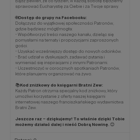
Bądź pewien, że co tydzień, w każdą sobotę będziemy
sprawować Eucharystię za Ciebie i za Twoje sprawy.
🌐
Dostęp do grupy na Facebooku:
Dołączysz do wyjątkowej społeczności Patronów,
gdzie będziesz mógł/mogła:
- Współtworzyć treści naszego kanału, dzieląc się
pomysłami na tematy i propozycjami zaproszonych
gości.
- Uzyskać wcześniejszy dostęp do nowych odcinków.
- Brać udział w dyskusjach, zadawać pytania i
wymieniać się inspiracjami z innymi Patronami.
- Uczestniczyć w corocznych spotkaniach Patronów,
które planujemy organizować na żywo.
📚
Kod zniżkowy do księgarni Bratni Zew:
Każdy Patron otrzyma specjalny kod zniżkowy, który
umożliwi korzystanie z oferty naszej księgarni
internetowej naszego franciszkańskiego wydawnictwa
Bratni Zew.
Jeszcze raz – dziękujemy! To właśnie dzięki Tobie
możemy działać dalej i nieść Dobrą Nowinę.
😊