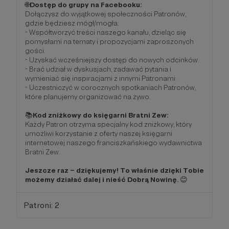
🌐
Dostęp do grupy na Facebooku:
Dołączysz do wyjątkowej społeczności Patronów,
gdzie będziesz mógł/mogła:
- Współtworzyć treści naszego kanału, dzieląc się
pomysłami na tematy i propozycjami zaproszonych
gości.
- Uzyskać wcześniejszy dostęp do nowych odcinków.
- Brać udział w dyskusjach, zadawać pytania i
wymieniać się inspiracjami z innymi Patronami.
- Uczestniczyć w corocznych spotkaniach Patronów,
które planujemy organizować na żywo.
📚
Kod zniżkowy do księgarni Bratni Zew:
Każdy Patron otrzyma specjalny kod zniżkowy, który
umożliwi korzystanie z oferty naszej księgarni
internetowej naszego franciszkańskiego wydawnictwa
Bratni Zew.
Jeszcze raz – dziękujemy! To właśnie dzięki Tobie
możemy działać dalej i nieść Dobrą Nowinę.
😊
Patroni: 2