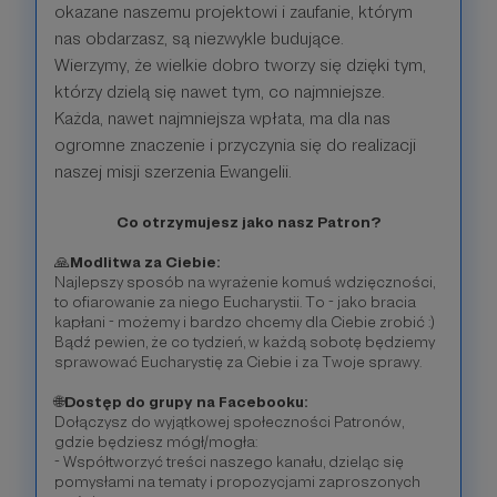
okazane naszemu projektowi i zaufanie, którym
nas obdarzasz, są niezwykle budujące.
Wierzymy, że wielkie dobro tworzy się dzięki tym,
którzy dzielą się nawet tym, co najmniejsze.
Każda, nawet najmniejsza wpłata, ma dla nas
ogromne znaczenie i przyczynia się do realizacji
naszej misji szerzenia Ewangelii.
Co otrzymujesz jako nasz Patron?
🙏
Modlitwa za Ciebie:
Najlepszy sposób na wyrażenie komuś wdzięczności,
to ofiarowanie za niego Eucharystii. To - jako bracia
kapłani - możemy i bardzo chcemy dla Ciebie zrobić :)
Bądź pewien, że co tydzień, w każdą sobotę będziemy
sprawować Eucharystię za Ciebie i za Twoje sprawy.
🌐
Dostęp do grupy na Facebooku:
Dołączysz do wyjątkowej społeczności Patronów,
gdzie będziesz mógł/mogła:
- Współtworzyć treści naszego kanału, dzieląc się
pomysłami na tematy i propozycjami zaproszonych