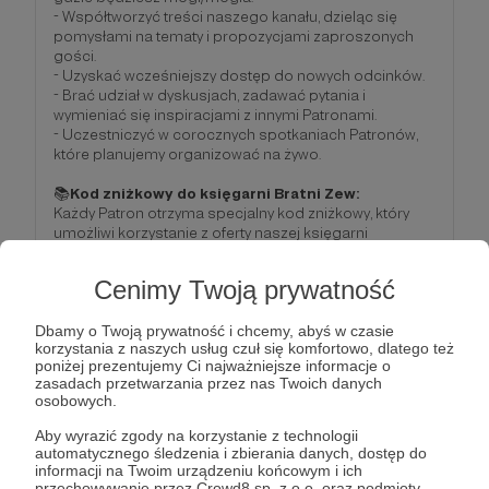
- Współtworzyć treści naszego kanału, dzieląc się
pomysłami na tematy i propozycjami zaproszonych
gości.
- Uzyskać wcześniejszy dostęp do nowych odcinków.
- Brać udział w dyskusjach, zadawać pytania i
wymieniać się inspiracjami z innymi Patronami.
- Uczestniczyć w corocznych spotkaniach Patronów,
które planujemy organizować na żywo.
📚
Kod zniżkowy do księgarni Bratni Zew:
Każdy Patron otrzyma specjalny kod zniżkowy, który
umożliwi korzystanie z oferty naszej księgarni
internetowej naszego franciszkańskiego wydawnictwa
Bratni Zew.
Cenimy Twoją prywatność
Jeszcze raz – dziękujemy! To właśnie dzięki Tobie
Dbamy o Twoją prywatność i chcemy, abyś w czasie
możemy działać dalej i nieść Dobrą Nowinę.
😊
korzystania z naszych usług czuł się komfortowo, dlatego też
poniżej prezentujemy Ci najważniejsze informacje o
zasadach przetwarzania przez nas Twoich danych
Patroni: 10
osobowych.
Aby wyrazić zgody na korzystanie z technologii
automatycznego śledzenia i zbierania danych, dostęp do
informacji na Twoim urządzeniu końcowym i ich
100 zł
przechowywanie przez Crowd8 sp. z o.o. oraz podmioty