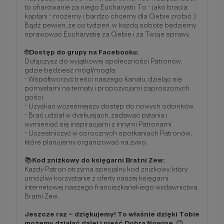
to ofiarowanie za niego Eucharystii. To - jako bracia
kapłani - możemy i bardzo chcemy dla Ciebie zrobić :)
Bądź pewien, że co tydzień, w każdą sobotę będziemy
sprawować Eucharystię za Ciebie i za Twoje sprawy.
🌐
Dostęp do grupy na Facebooku:
Dołączysz do wyjątkowej społeczności Patronów,
gdzie będziesz mógł/mogła:
- Współtworzyć treści naszego kanału, dzieląc się
pomysłami na tematy i propozycjami zaproszonych
gości.
- Uzyskać wcześniejszy dostęp do nowych odcinków.
- Brać udział w dyskusjach, zadawać pytania i
wymieniać się inspiracjami z innymi Patronami.
- Uczestniczyć w corocznych spotkaniach Patronów,
które planujemy organizować na żywo.
📚
Kod zniżkowy do księgarni Bratni Zew:
Każdy Patron otrzyma specjalny kod zniżkowy, który
umożliwi korzystanie z oferty naszej księgarni
internetowej naszego franciszkańskiego wydawnictwa
Bratni Zew.
Jeszcze raz – dziękujemy! To właśnie dzięki Tobie
możemy działać dalej i nieść Dobrą Nowinę.
😊