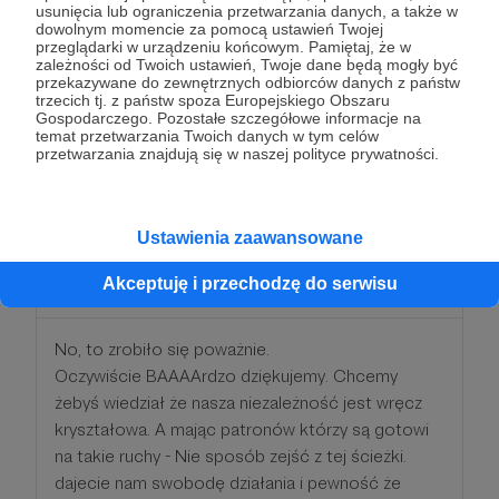
usunięcia lub ograniczenia przetwarzania danych, a także w
dajecie nam swobodę działania i pewność że
dowolnym momencie za pomocą ustawień Twojej
robimy naszą robotę dobrze.
przeglądarki w urządzeniu końcowym. Pamiętaj, że w
zależności od Twoich ustawień, Twoje dane będą mogły być
Z naszej strony możemy zaoferować patronom
przekazywane do zewnętrznych odbiorców danych z państw
którzy zdecydowali się na tak szczodry gest -
trzecich tj. z państw spoza Europejskiego Obszaru
Gospodarczego. Pozostałe szczegółowe informacje na
Naszą koszulkę!
temat przetwarzania Twoich danych w tym celów
przetwarzania znajdują się w naszej polityce prywatności.
Patroni: 0
Ustawienia zaawansowane
300 zł
Akceptuję i przechodzę do serwisu
miesięcznie
No, to zrobiło się poważnie.
Oczywiście BAAAArdzo dziękujemy. Chcemy
żebyś wiedział że nasza niezależność jest wręcz
kryształowa. A mając patronów którzy są gotowi
na takie ruchy - Nie sposób zejść z tej ścieżki.
dajecie nam swobodę działania i pewność że