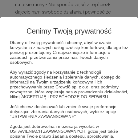
na takie ruchy - Nie sposób zejść z tej ścieżki.
dajecie nam swobodę działania i pewność że
robimy naszą robotę dobrze.
Z naszej strony możemy zaoferować patronom
Cenimy Twoją prywatność
którzy zdecydowali się na tak szczodry gest -
Naszą koszulkę!
Dbamy o Twoją prywatność i chcemy, abyś w czasie
korzystania z naszych usług czuł się komfortowo, dlatego też
poniżej prezentujemy Ci najważniejsze informacje o
zasadach przetwarzania przez nas Twoich danych
Patroni: 0
osobowych.
Aby wyrazić zgody na korzystanie z technologii
automatycznego śledzenia i zbierania danych, dostęp do
informacji na Twoim urządzeniu końcowym i ich
200 zł
przechowywanie przez Crowd8 sp. z o.o. oraz podmioty
miesięcznie
zewnętrzne, które wspierają nas w prowadzeniu działalności,
kliknij AKCEPTUJĘ I PRZECHODZĘ DO SERWISU.
No, to zrobiło się poważnie.
Jeśli chcesz dostosować lub zmienić swoje preferencje
dotyczące zbierania danych osobowych, wybierz opcję
Oczywiście BAAAArdzo dziękujemy. Chcemy
"USTAWIENIA ZAAWANSOWANE".
żebyś wiedział że nasza niezależność jest wręcz
Zgoda jest dobrowolna i możesz ją wycofać w
kryształowa. A mając patronów którzy są gotowi
USTAWIENIACH ZAAWANSOWANYCH, gdzie jest także
na takie ruchy - Nie sposób zejść z tej ścieżki.
opisane Twoje prawo żądania dostępu, sprostowania,