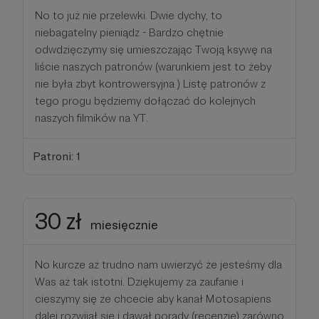
No to już nie przelewki. Dwie dychy, to
niebagatelny pieniądz - Bardzo chętnie
odwdzięczymy się umieszczając Twoją ksywę na
liście naszych patronów (warunkiem jest to żeby
nie była zbyt kontrowersyjna ) Listę patronów z
tego progu będziemy dołączać do kolejnych
naszych filmików na YT.
Patroni: 1
30 zł
miesięcznie
No kurcze aż trudno nam uwierzyć że jesteśmy dla
Was aż tak istotni. Dziękujemy za zaufanie i
cieszymy się że chcecie aby kanał Motosapiens
dalej rozwijał się i dawał porady (recenzje) zarówno