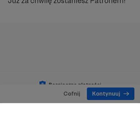
Już za chwilę zostaniesz Patronem!
Bezpieczne płatności
Cofnij
Kontynuuj
Copyright 2026 © Patronite.
Wszelkie prawa
zastrzeżone.