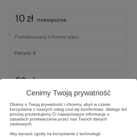
10 zł
miesięcznie
Podziekowania w formie video
Patroni: 3
20 zł
miesięcznie
Cenimy Twoją prywatność
Podziekowania w formie video
Dbamy o Twoją prywatność i chcemy, abyś w czasie
korzystania z naszych usług czuł się komfortowo, dlatego też
poniżej prezentujemy Ci najważniejsze informacje o
Patroni: 1
zasadach przetwarzania przez nas Twoich danych
osobowych.
Aby wyrazić zgody na korzystanie z technologii