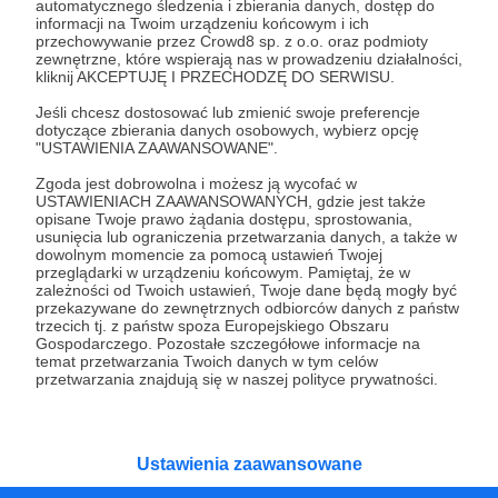
automatycznego śledzenia i zbierania danych, dostęp do
25 zł
informacji na Twoim urządzeniu końcowym i ich
miesięcznie
przechowywanie przez Crowd8 sp. z o.o. oraz podmioty
zewnętrzne, które wspierają nas w prowadzeniu działalności,
kliknij AKCEPTUJĘ I PRZECHODZĘ DO SERWISU.
Podziękowania w formie video
Jeśli chcesz dostosować lub zmienić swoje preferencje
dotyczące zbierania danych osobowych, wybierz opcję
"USTAWIENIA ZAAWANSOWANE".
Patroni: 1
Zgoda jest dobrowolna i możesz ją wycofać w
USTAWIENIACH ZAAWANSOWANYCH, gdzie jest także
opisane Twoje prawo żądania dostępu, sprostowania,
usunięcia lub ograniczenia przetwarzania danych, a także w
50 zł
dowolnym momencie za pomocą ustawień Twojej
miesięcznie
przeglądarki w urządzeniu końcowym. Pamiętaj, że w
zależności od Twoich ustawień, Twoje dane będą mogły być
przekazywane do zewnętrznych odbiorców danych z państw
Podziękowania w formie video
trzecich tj. z państw spoza Europejskiego Obszaru
Gospodarczego. Pozostałe szczegółowe informacje na
temat przetwarzania Twoich danych w tym celów
przetwarzania znajdują się w naszej polityce prywatności.
Patroni: 0
Ustawienia zaawansowane
80 zł
miesięcznie