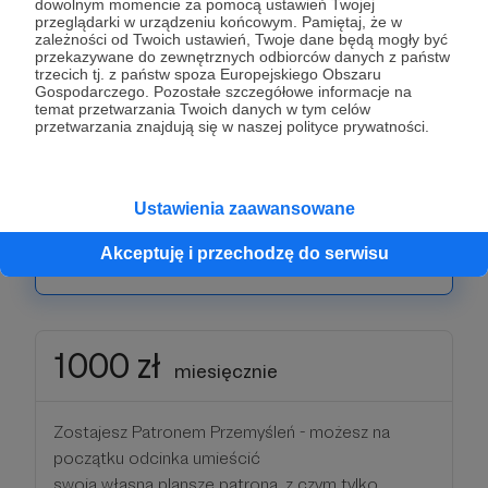
dowolnym momencie za pomocą ustawień Twojej
przeglądarki w urządzeniu końcowym. Pamiętaj, że w
zależności od Twoich ustawień, Twoje dane będą mogły być
Patroni: 1
Limit: 20
przekazywane do zewnętrznych odbiorców danych z państw
trzecich tj. z państw spoza Europejskiego Obszaru
Gospodarczego. Pozostałe szczegółowe informacje na
temat przetwarzania Twoich danych w tym celów
przetwarzania znajdują się w naszej polityce prywatności.
500 zł
miesięcznie
Pozdrowienia w odcinku? Proszę bardzo!
Ustawienia zaawansowane
Akceptuję i przechodzę do serwisu
Patroni: 0
Limit: 3
1000 zł
miesięcznie
Zostajesz Patronem Przemyśleń - możesz na
początku odcinka umieścić
swoją własną planszę patrona, z czym tylko