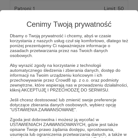
Patroni: 1
Limit: 50
Cenimy Twoją prywatność
50 zł
Dbamy o Twoją prywatność i chcemy, abyś w czasie
miesięcznie
korzystania z naszych usług czuł się komfortowo, dlatego też
poniżej prezentujemy Ci najważniejsze informacje o
zasadach przetwarzania przez nas Twoich danych
Dostajesz ode mnie książkę. Bez jaj.
osobowych.
Aby wyrazić zgody na korzystanie z technologii
automatycznego śledzenia i zbierania danych, dostęp do
Patroni: 1
Limit: 50
informacji na Twoim urządzeniu końcowym i ich
przechowywanie przez Crowd8 sp. z o.o. oraz podmioty
zewnętrzne, które wspierają nas w prowadzeniu działalności,
kliknij AKCEPTUJĘ I PRZECHODZĘ DO SERWISU.
100 zł
Jeśli chcesz dostosować lub zmienić swoje preferencje
miesięcznie
dotyczące zbierania danych osobowych, wybierz opcję
"USTAWIENIA ZAAWANSOWANE".
Jest milion sposobów, jak wydać stówę - Ty
Zgoda jest dobrowolna i możesz ją wycofać w
USTAWIENIACH ZAAWANSOWANYCH, gdzie jest także
wybrałeś, aś, aby wesprzeć moją działalność...
opisane Twoje prawo żądania dostępu, sprostowania,
Crazy!
usunięcia lub ograniczenia przetwarzania danych, a także w