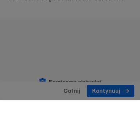
Bezpieczne płatności
Cofnij
Kontynuuj
Copyright 2026 © Patronite.
Wszelkie prawa
zastrzeżone.