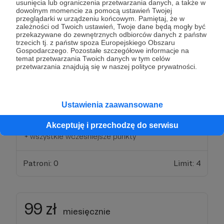
Patroni: 0
usunięcia lub ograniczenia przetwarzania danych, a także w
dowolnym momencie za pomocą ustawień Twojej
przeglądarki w urządzeniu końcowym. Pamiętaj, że w
zależności od Twoich ustawień, Twoje dane będą mogły być
przekazywane do zewnętrznych odbiorców danych z państw
44 zł
trzecich tj. z państw spoza Europejskiego Obszaru
miesięcznie
Gospodarczego. Pozostałe szczegółowe informacje na
temat przetwarzania Twoich danych w tym celów
przetwarzania znajdują się w naszej polityce prywatności.
JASON VOORHEES
• Wybierasz temat odcinka podcastu (jednego w
miesiącu, musi się mieścić w ramach szlamowej
Ustawienia zaawansowane
tematyki);
• imienne podziękowanie na koniec odcinka
Akceptuję i przechodzę do serwisu
+ wszystkie wcześniejsze punkty
Patroni: 0
Limit: 4
99 zł
miesięcznie