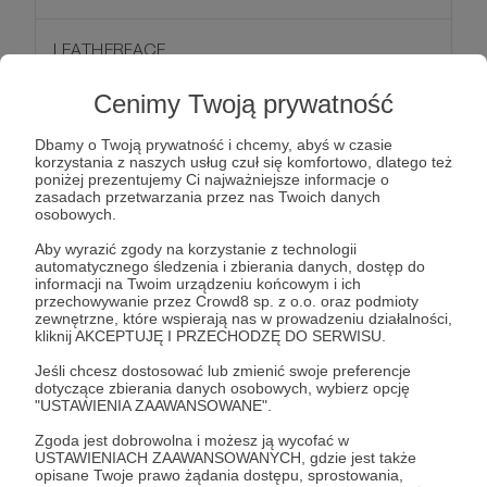
LEATHERFACE
• Specjalny odcinek podcastu tylko dla patronów
Cenimy Twoją prywatność
(raz w miesiącu)
+ wszystkie wcześniejsze punkty
Dbamy o Twoją prywatność i chcemy, abyś w czasie
korzystania z naszych usług czuł się komfortowo, dlatego też
poniżej prezentujemy Ci najważniejsze informacje o
Patroni: 0
zasadach przetwarzania przez nas Twoich danych
osobowych.
Aby wyrazić zgody na korzystanie z technologii
automatycznego śledzenia i zbierania danych, dostęp do
33 zł
informacji na Twoim urządzeniu końcowym i ich
miesięcznie
przechowywanie przez Crowd8 sp. z o.o. oraz podmioty
zewnętrzne, które wspierają nas w prowadzeniu działalności,
kliknij AKCEPTUJĘ I PRZECHODZĘ DO SERWISU.
FREDDY KRUEGER
Jeśli chcesz dostosować lub zmienić swoje preferencje
• Drugi specjalny odcinek podcastu tylko dla
dotyczące zbierania danych osobowych, wybierz opcję
patronów (raz w miesiącu)
"USTAWIENIA ZAAWANSOWANE".
+ wszystkie wcześniejsze punkty
Zgoda jest dobrowolna i możesz ją wycofać w
USTAWIENIACH ZAAWANSOWANYCH, gdzie jest także
opisane Twoje prawo żądania dostępu, sprostowania,