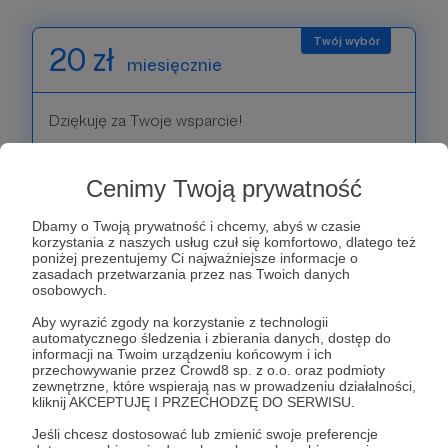
20 zł
miesięcznie
Dziękuję za Twoje wsparcie!
Patroni: 0
Cenimy Twoją prywatność
Dbamy o Twoją prywatność i chcemy, abyś w czasie
korzystania z naszych usług czuł się komfortowo, dlatego też
30 zł
poniżej prezentujemy Ci najważniejsze informacje o
miesięcznie
zasadach przetwarzania przez nas Twoich danych
osobowych.
Aby wyrazić zgody na korzystanie z technologii
Dziękuję za Twoje wsparcie!
automatycznego śledzenia i zbierania danych, dostęp do
informacji na Twoim urządzeniu końcowym i ich
przechowywanie przez Crowd8 sp. z o.o. oraz podmioty
Patroni: 0
zewnętrzne, które wspierają nas w prowadzeniu działalności,
kliknij AKCEPTUJĘ I PRZECHODZĘ DO SERWISU.
Jeśli chcesz dostosować lub zmienić swoje preferencje