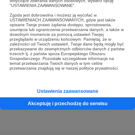
dotyczące zbierania danych osobowych, wybierz opcję
50 zł
"USTAWIENIA ZAAWANSOWANE".
miesięcznie
Zgoda jest dobrowolna i możesz ją wycofać w
USTAWIENIACH ZAAWANSOWANYCH, gdzie jest także
Dziękuję za Twoje wsparcie!
opisane Twoje prawo żądania dostępu, sprostowania,
usunięcia lub ograniczenia przetwarzania danych, a także w
dowolnym momencie za pomocą ustawień Twojej
przeglądarki w urządzeniu końcowym. Pamiętaj, że w
Patroni: 0
zależności od Twoich ustawień, Twoje dane będą mogły być
przekazywane do zewnętrznych odbiorców danych z państw
trzecich tj. z państw spoza Europejskiego Obszaru
Gospodarczego. Pozostałe szczegółowe informacje na
temat przetwarzania Twoich danych w tym celów
100 zł
przetwarzania znajdują się w naszej polityce prywatności.
miesięcznie
Dziękuję za Twoje wsparcie!
Ustawienia zaawansowane
Patroni: 0
Akceptuję i przechodzę do serwisu