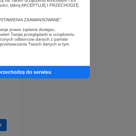
acji na Twoim urządzeniu końcowym i ich
alności, kliknij AKCEPTUJĘ I PRZECHODZĘ
cję "USTAWIENIA ZAAWANSOWANE".
oje prawo żądania dostępu,
wień Twojej przeglądarki w urządzeniu
trznych odbiorców danych z państw
 przetwarzania Twoich danych w tym
przechodzę do serwisu