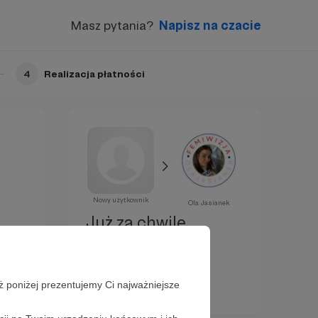
Masz pytania?
Napisz na czacie
4
Realizacja płatności
Nowy użytkownik
Ola Jasianek
Już za chwilę
zostaniesz
Patronem!
ż poniżej prezentujemy Ci najważniejsze