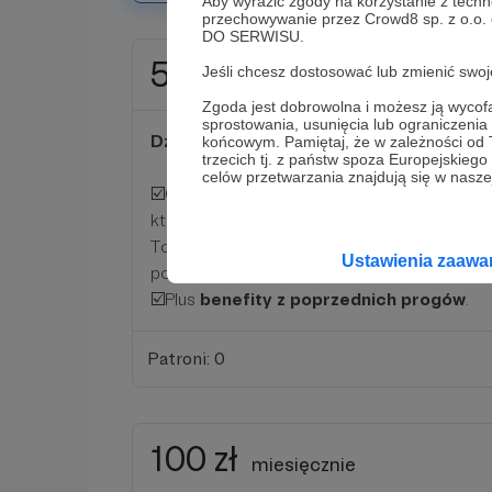
Aby wyrazić zgody na korzystanie z techn
przechowywanie przez Crowd8 sp. z o.o.
DO SERWISU.
50 zł
Jeśli chcesz dostosować lub zmienić sw
miesięcznie
Zgoda jest dobrowolna i możesz ją wyc
sprostowania, usunięcia lub ograniczeni
Dziękuję!
💜
końcowym. Pamiętaj, że w zależności od
trzecich tj. z państw spoza Europejskie
celów przetwarzania znajdują się w naszej
☑️Od dziś masz
dostęp do specjalnych ca
które będą odbywać się co dwa miesiące.
To tam będziemy mogli dłużej pogadać na bli
Ustawienia zaaw
powymieniać się spostrzeżeniami
☑️Plus
benefity z poprzednich progów
.
Patroni: 0
100 zł
miesięcznie