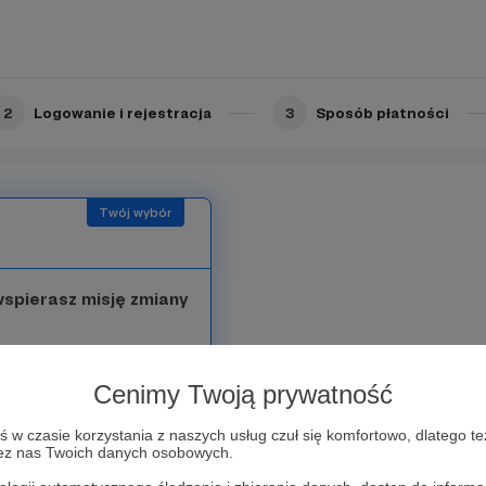
💜
2
Logowanie i rejestracja
3
Sposób płatności
 wspierasz misję zmiany
tera
, w którym będę
Cenimy Twoją prywatność
w czasie korzystania z naszych usług czuł się komfortowo, dlatego te
zez nas Twoich danych osobowych.