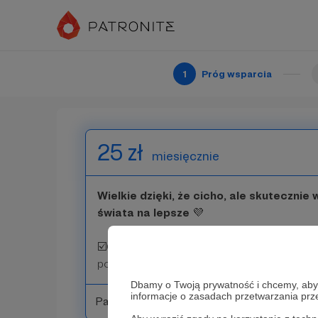
Dziękuję za to, że jesteś ze mną!
Dzięki Tobie czuję, że to, co robię, ma sens 
1
Próg wsparcia
Patroni: 0
25 zł
miesięcznie
Wielkie dzięki, że cicho, ale skutecznie
świata na lepsze
💜
☑️Cyklicznie otrzymasz
dostęp do newslet
poruszać istotne społecznie tematy.
Dbamy o Twoją prywatność i chcemy, abyś 
informacje o zasadach przetwarzania pr
Patroni: 1