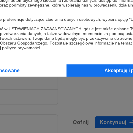
ologii automatycznego śledzenia i zbierania danych, dostęp do inform
 oraz podmioty zewnętrzne, które wspierają nas w prowadzeniu dział
oje preferencje dotyczące zbierania danych osobowych, wybierz op
ofać w USTAWIENIACH ZAAWANSOWANYCH, gdzie jest także opisane Tw
a przetwarzania danych, a także w dowolnym momencie za pomocą usta
 Twoich ustawień, Twoje dane będą mogły być przekazywane do zewnę
go Obszaru Gospodarczego. Pozostałe szczegółowe informacje na temat
 polityce prywatności.
lli na Google Meet
,
skie nam tematy i
ansowane
Akceptuję i 
Cofnij
Kontynuuj