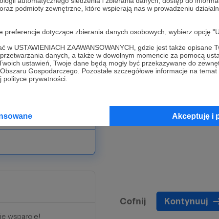
ologii automatycznego śledzenia i zbierania danych, dostęp do inform
 oraz podmioty zewnętrzne, które wspierają nas w prowadzeniu dział
 kanały nigdy nie byłoby
oje preferencje dotyczące zbierania danych osobowych, wybierz op
 za określone kwoty
ofać w USTAWIENIACH ZAAWANSOWANYCH, gdzie jest także opisane Tw
a przetwarzania danych, a także w dowolnym momencie za pomocą usta
 Nadaje taką kwotą, jaką
 Twoich ustawień, Twoje dane będą mogły być przekazywane do zewnę
go Obszaru Gospodarczego. Pozostałe szczegółowe informacje na temat
 polityce prywatności.
 końcowych filmów na
 meczu notują pond 100
ansowane
Akceptuję i 
Cofnij
Kontynuuj
kie wsparcie!