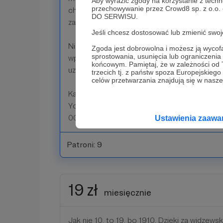
Aby wyrazić zgody na korzystanie z techn
przechowywanie przez Crowd8 sp. z o.o.
choćby 1 na 100 wsparłaby kanał, to istnienie
DO SERWISU.
zagrożone.
Jeśli chcesz dostosować lub zmienić sw
Nie zamierzam oferować konkretnych nagród
Zgoda jest dobrowolna i możesz ją wyc
sprostowania, usunięcia lub ograniczeni
wpłat. Po prostu możesz wspierać Pan Jakub
końcowym. Pamiętaj, że w zależności od
uznasz za stosowne.
trzecich tj. z państw spoza Europejskie
celów przetwarzania znajdują się w naszej
Każdy Patron będzie wymieniany w napisach
YouTube. Zdarza się, że materiały z danego
000 wyświetleń.
Ustawienia zaaw
Patroni: 9
19 zł
miesięcznie
Jak nie 10, to 19, bo 1910. Dzięki za widzews