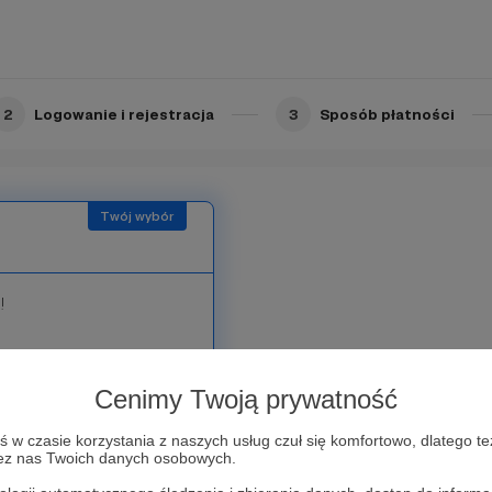
2
Logowanie i rejestracja
3
Sposób płatności
!
ontent, to możesz
ą dychą! 10 zł to
Cenimy Twoją prywatność
Wspierając dychą i
ierdzasz, że hasło
w czasie korzystania z naszych usług czuł się komfortowo, dlatego te
zez nas Twoich danych osobowych.
. Poszczególne filmy na
ysięcy osób. Jeśli