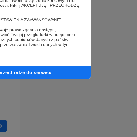
acji na Twoim urządzeniu końcowym i ich
alności, kliknij AKCEPTUJĘ I PRZECHODZĘ
cję "USTAWIENIA ZAAWANSOWANE".
oje prawo żądania dostępu,
wień Twojej przeglądarki w urządzeniu
trznych odbiorców danych z państw
 przetwarzania Twoich danych w tym
przechodzę do serwisu