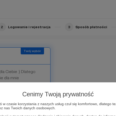
 wartość.
2
Logowanie i rejestracja
3
Sposób płatności
la Ciebie :) Dlatego
ie dla mnie
u wartość. Zapraszam Cię
sbuku, gdzie toczy się
Cenimy Twoją prywatność
iczno-urbanistycznego.
w czasie korzystania z naszych usług czuł się komfortowo, dlatego te
zez nas Twoich danych osobowych.