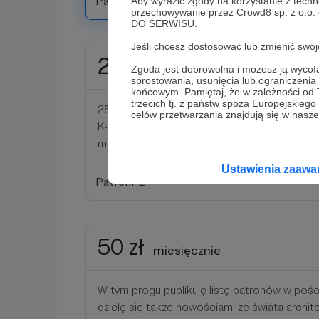
Patroni: 4
Aby wyrazić zgody na korzystanie z techn
przechowywanie przez Crowd8 sp. z o.o.
DO SERWISU.
Jeśli chcesz dostosować lub zmienić sw
25 zł
miesięcznie
Zgoda jest dobrowolna i możesz ją wyc
sprostowania, usunięcia lub ograniczeni
końcowym. Pamiętaj, że w zależności od
trzecich tj. z państw spoza Europejskie
25 złotych to jak postawienie mi pysznego ob
celów przetwarzania znajdują się w naszej
Każdy z moich patronów-żywicieli zawiśnie na 
moim blogu.
Ustawienia zaaw
Patroni: 2
50 zł
miesięcznie
W tym progu publikuję listę patronów w pośc
dzielę się także nowościami ze świata architek