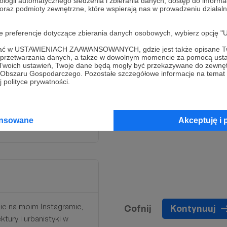
ologii automatycznego śledzenia i zbierania danych, dostęp do inform
 oraz podmioty zewnętrzne, które wspierają nas w prowadzeniu dział
oje preferencje dotyczące zbierania danych osobowych, wybierz op
ofać w USTAWIENIACH ZAAWANSOWANYCH, gdzie jest także opisane Tw
a przetwarzania danych, a także w dowolnym momencie za pomocą usta
 Twoich ustawień, Twoje dane będą mogły być przekazywane do zewnę
go Obszaru Gospodarczego. Pozostałe szczegółowe informacje na temat
iadu, dziękuję!
 polityce prywatności.
specjalnej tablicy na
ansowane
Akceptuję i 
ie na moim Instagramie,
Cofnij
Kontynuuj
tury i urbanistyki w