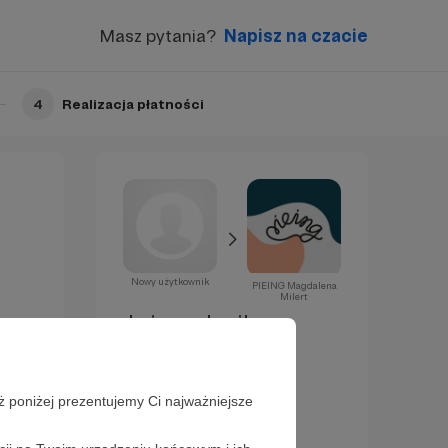
Masz pytania?
Napisz na czacie
4
Realizacja płatności
Nowy użytkownik
PIEING Magdalena
Milert
Już za chwilę
zostaniesz
Patronem!
ż poniżej prezentujemy Ci najważniejsze