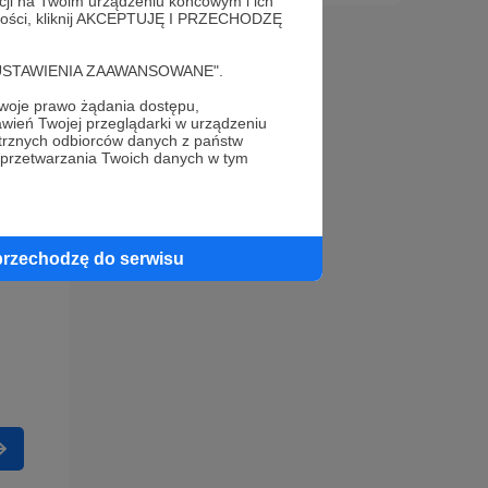
acji na Twoim urządzeniu końcowym i ich
alności, kliknij AKCEPTUJĘ I PRZECHODZĘ
cję "USTAWIENIA ZAAWANSOWANE".
oje prawo żądania dostępu,
wień Twojej przeglądarki w urządzeniu
trznych odbiorców danych z państw
 przetwarzania Twoich danych w tym
przechodzę do serwisu