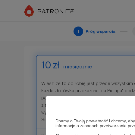
potwierdzeniem, że widzicie w tym po prostu
Serdeczne dzięki za wsparcie!
1
Próg wsparcia
Patroni: 3
10 zł
miesięcznie
Wiesz, że to co robię jest przede wszystkim d
każda złotówka przekazana "na Pieinga" będz
potwierdzeniem, że widzicie w tym po prost
z tej okazji do mojej zamkniętej grupki na fej
wymiana informacji wokół świata architekton
Serdeczne dzięki za wsparcie!
Dbamy o Twoją prywatność i chcemy, abyś 
informacje o zasadach przetwarzania pr