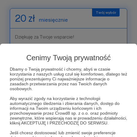
20 zł
miesięcznie
Dziękuję za Twoje wsparcie!
Patroni: 0
Cenimy Twoją prywatność
Dbamy o Twoją prywatność i chcemy, abyś w czasie
korzystania z naszych usług czuł się komfortowo, dlatego też
30 zł
poniżej prezentujemy Ci najważniejsze informacje o
miesięcznie
zasadach przetwarzania przez nas Twoich danych
osobowych.
Aby wyrazić zgody na korzystanie z technologii
Dziękuję za Twoje wsparcie!
automatycznego śledzenia i zbierania danych, dostęp do
informacji na Twoim urządzeniu końcowym i ich
przechowywanie przez Crowd8 sp. z o.o. oraz podmioty
Patroni: 0
zewnętrzne, które wspierają nas w prowadzeniu działalności,
kliknij AKCEPTUJĘ I PRZECHODZĘ DO SERWISU.
Jeśli chcesz dostosować lub zmienić swoje preferencje