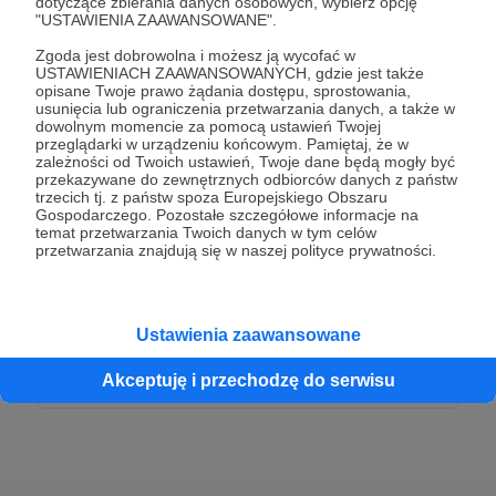
dotyczące zbierania danych osobowych, wybierz opcję
50 zł
"USTAWIENIA ZAAWANSOWANE".
miesięcznie
Zgoda jest dobrowolna i możesz ją wycofać w
USTAWIENIACH ZAAWANSOWANYCH, gdzie jest także
Dziękuję za Twoje wsparcie!
opisane Twoje prawo żądania dostępu, sprostowania,
usunięcia lub ograniczenia przetwarzania danych, a także w
dowolnym momencie za pomocą ustawień Twojej
przeglądarki w urządzeniu końcowym. Pamiętaj, że w
Patroni: 0
zależności od Twoich ustawień, Twoje dane będą mogły być
przekazywane do zewnętrznych odbiorców danych z państw
trzecich tj. z państw spoza Europejskiego Obszaru
Gospodarczego. Pozostałe szczegółowe informacje na
temat przetwarzania Twoich danych w tym celów
100 zł
przetwarzania znajdują się w naszej polityce prywatności.
miesięcznie
Dziękuję za Twoje wsparcie!
Ustawienia zaawansowane
Patroni: 0
Akceptuję i przechodzę do serwisu