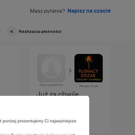
Masz pytania?
Napisz na czacie
4
Realizacja płatności
Nowy użytkownik
Płonący Krzak
Już za chwilę
zostaniesz
Patronem!
ż poniżej prezentujemy Ci najważniejsze