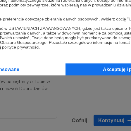
ologii automatycznego śledzenia i zbierania danych, dostęp do inform
 oraz podmioty zewnętrzne, które wspierają nas w prowadzeniu dział
oje preferencje dotyczące zbierania danych osobowych, wybierz op
ofać w USTAWIENIACH ZAAWANSOWANYCH, gdzie jest także opisane Tw
a przetwarzania danych, a także w dowolnym momencie za pomocą usta
 Twoich ustawień, Twoje dane będą mogły być przekazywane do zewnę
go Obszaru Gospodarczego. Pozostałe szczegółowe informacje na temat
 polityce prywatności.
uczniowie w Szkole
) Twoja pomoc otwiera
ansowane
Akceptuję i 
ków pamiętamy o Tobie w
cji naszych Dobrodziejów
Cofnij
Kontynuuj