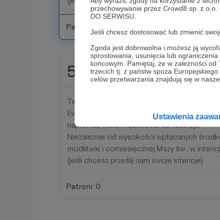
(jeśli chcesz prześlij nam swoje intencje).
Aby wyrazić zgody na korzystanie z techn
przechowywanie przez Crowd8 sp. z o.o.
DO SERWISU.
Patroni: 0
Jeśli chcesz dostosować lub zmienić sw
Zgoda jest dobrowolna i możesz ją wyc
sprostowania, usunięcia lub ograniczeni
końcowym. Pamiętaj, że w zależności od
500 zł
trzecich tj. z państw spoza Europejskie
miesięcznie
celów przetwarzania znajdują się w naszej
Ten dar to już pełne stypendium, a my jako 
Ewangelizacji na pewno go nie zmarnujemy :
Ustawienia zaaw
naprawdę wiele możliwości do rozwoju.
Niezależnie od wysokości wpłacanych środ
modlitwie i comiesięcznej Mszy św., w inten
(jeśli chcesz prześlij nam swoje intencje).
Patroni: 0