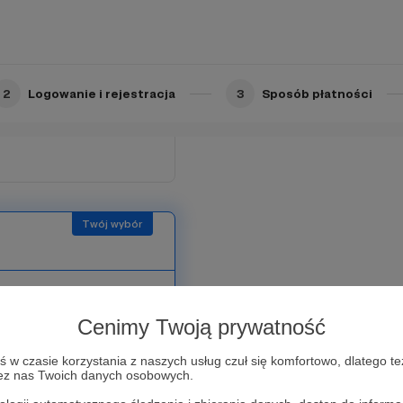
 chcemy Ci także
Lubelskiej Szkoły
my o Tobie w modlitwie i
dziejów (jeżeli chcesz
2
Logowanie i rejestracja
3
Sposób płatności
naszej Ekipie, a dzięki
coraz to nowsze
Cenimy Twoją prywatność
ków pamiętamy o Tobie w
w czasie korzystania z naszych usług czuł się komfortowo, dlatego te
zez nas Twoich danych osobowych.
cji naszych Dobrodziejów