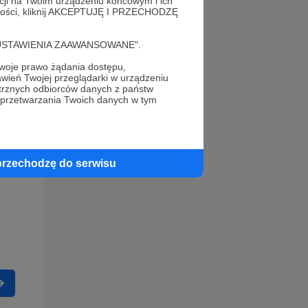
acji na Twoim urządzeniu końcowym i ich
alności, kliknij AKCEPTUJĘ I PRZECHODZĘ
cję "USTAWIENIA ZAAWANSOWANE".
oje prawo żądania dostępu,
wień Twojej przeglądarki w urządzeniu
trznych odbiorców danych z państw
 przetwarzania Twoich danych w tym
przechodzę do serwisu