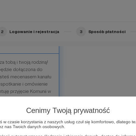
2
Logowanie i rejestracja
3
Sposób płatności
za tobą i twoją rodziną!
będzie dołączona do
Jesteś mecenasem kanału
 spotkanie i omówienie
tuję przyjęcie Komunii w
o uruchomieniu sklepu
ngelizacyjne . Dzięki
Cenimy Twoją prywatność
to inni otrzymają
w czasie korzystania z naszych usług czuł się komfortowo, dlatego te
zez nas Twoich danych osobowych.