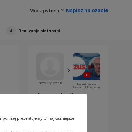
Masz pytania?
Napisz na czacie
4
Realizacja płatności
Nowy użytkownik
Robert Skassa
Prowadzi Mnie Jezus
Już za chwilę
zostaniesz
Patronem!
ż poniżej prezentujemy Ci najważniejsze