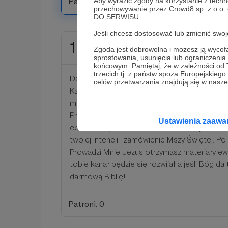
Patroni: 0
Aby wyrazić zgody na korzystanie z techn
przechowywanie przez Crowd8 sp. z o.o.
DO SERWISU.
Jeśli chcesz dostosować lub zmienić sw
1000 zł
miesięcznie
Zgoda jest dobrowolna i możesz ją wyc
sprostowania, usunięcia lub ograniczeni
końcowym. Pamiętaj, że w zależności od
trzecich tj. z państw spoza Europejskie
Dzięki za wsparcie! Niech Maryja wstawia się 
celów przetwarzania znajdują się w naszej
Każda osoba która za subskrybuje ten próg 
mojej modlitwy różańcowej raz na tydzień. 
Prowadzi Mnie Jezus! zapraszam na wspólne
Ustawienia zaaw
co możemy razem zrobić dla kanału :) Gwaran
twojej intencji i zamówienie Mszy Świętej. P
Prowadzi Mnie Jezus otrzymasz materiały ewa
tobie kanał będzie się rozwijał a jeśli Bóg da 
darmową Biblię!
Patroni: 0