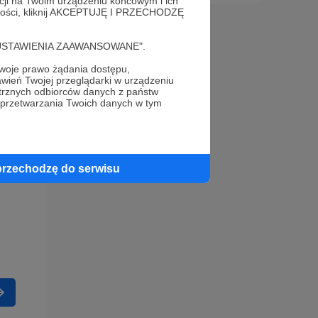
acji na Twoim urządzeniu końcowym i ich
alności, kliknij AKCEPTUJĘ I PRZECHODZĘ
cję "USTAWIENIA ZAAWANSOWANE".
oje prawo żądania dostępu,
wień Twojej przeglądarki w urządzeniu
trznych odbiorców danych z państw
 przetwarzania Twoich danych w tym
przechodzę do serwisu