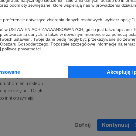
ologii automatycznego śledzenia i zbierania danych, dostęp do inform
 oraz podmioty zewnętrzne, które wspierają nas w prowadzeniu dział
oje preferencje dotyczące zbierania danych osobowych, wybierz op
ofać w USTAWIENIACH ZAAWANSOWANYCH, gdzie jest także opisane Tw
a przetwarzania danych, a także w dowolnym momencie za pomocą usta
 Twoich ustawień, Twoje dane będą mogły być przekazywane do zewnę
go Obszaru Gospodarczego. Pozostałe szczegółowe informacje na temat
za tobą i twoją rodziną!
 polityce prywatności.
będzie dołączona do
Jesteś mecenasem kanału
 spotkanie i omówienie
ansowane
Akceptuję i 
tuję przyjęcie Komunii w
o uruchomieniu sklepu
ngelizacyjne . Dzięki
to inni otrzymają
Cofnij
Kontynuuj