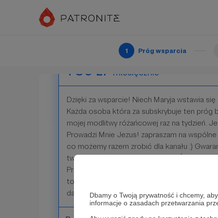
Patroni: 0
1
Próg wsparcia
750 zł
miesięcznie
Dzięki za wsparcie! Niech Maryja wstawia się 
Każda osoba która za subskrybuje ten próg 
mojej modlitwy różańcowej raz na tydzień. 
Prowadzi Mnie Jezus! zapraszam na wspólne
co możemy razem zrobić dla kanału :) Gwaran
twojej intencji i zamówienie Mszy Świętej. P
Prowadzi Mnie Jezus otrzymasz materiały ewa
tobie kanał będzie się rozwijał a jeśli Bóg da 
darmową Biblię!
Dbamy o Twoją prywatność i chcemy, abyś 
informacje o zasadach przetwarzania pr