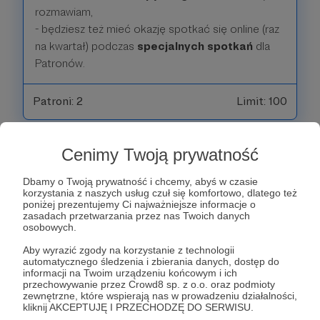
rozmawiam,
- będziesz też mieć okazję spotkać się online (raz
na kwartał) podczas
specjalnych spotkań
dla
Patronów.
Patroni: 2
Limit: 100
Cenimy Twoją prywatność
50 zł
miesięcznie
Dbamy o Twoją prywatność i chcemy, abyś w czasie
korzystania z naszych usług czuł się komfortowo, dlatego też
poniżej prezentujemy Ci najważniejsze informacje o
🍝 + 🍷 - to już ekwiwalent dobrej kolacji (że o
zasadach przetwarzania przez nas Twoich danych
izotonikach nie wspomnę) i sprawia, że
osobowych.
zastanawiam się za co tak bardzo nas lubisz.
Aby wyrazić zgody na korzystanie z technologii
automatycznego śledzenia i zbierania danych, dostęp do
informacji na Twoim urządzeniu końcowym i ich
Zależy mi na tym, żeby decyzja o wyborze progu,
przechowywanie przez Crowd8 sp. z o.o. oraz podmioty
wynikała z tego jaką kwotą chcesz wesprzeć ten
zewnętrzne, które wspierają nas w prowadzeniu działalności,
kliknij AKCEPTUJĘ I PRZECHODZĘ DO SERWISU.
projekt i nagrodzić nas za pracę. Dlatego progi