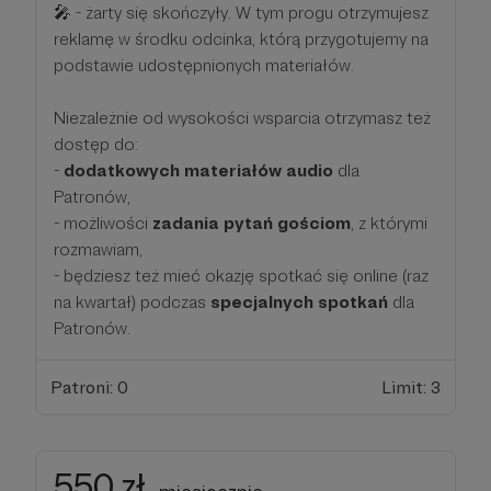
🎤️ - żarty się skończyły. W tym progu otrzymujesz
reklamę w środku odcinka, którą przygotujemy na
podstawie udostępnionych materiałów.
Niezależnie od wysokości wsparcia otrzymasz też
dostęp do:
-
dodatkowych materiałów audio
dla
Patronów,
- możliwości
zadania pytań gościom
, z którymi
rozmawiam,
- będziesz też mieć okazję spotkać się online (raz
na kwartał) podczas
specjalnych spotkań
dla
Patronów.
Patroni: 0
Limit: 3
550 zł