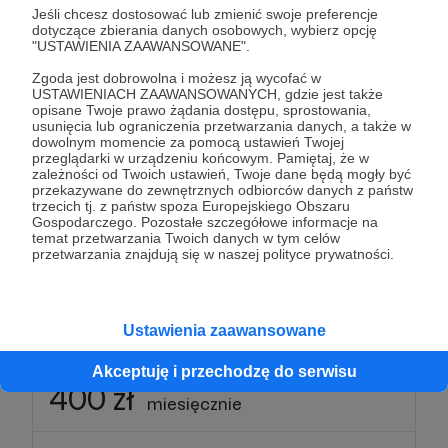
niczym się od siebie nie różnią.
Jeśli chcesz dostosować lub zmienić swoje preferencje
dotyczące zbierania danych osobowych, wybierz opcję
"USTAWIENIA ZAAWANSOWANE".
Niezależnie od wysokości wsparcia otrzymasz
Zgoda jest dobrowolna i możesz ją wycofać w
dostęp do:
USTAWIENIACH ZAAWANSOWANYCH, gdzie jest także
-
dodatkowych materiałów audio
dla
opisane Twoje prawo żądania dostępu, sprostowania,
usunięcia lub ograniczenia przetwarzania danych, a także w
Patronów,
dowolnym momencie za pomocą ustawień Twojej
- możliwości
zadania pytań gościom
, z którymi
przeglądarki w urządzeniu końcowym. Pamiętaj, że w
zależności od Twoich ustawień, Twoje dane będą mogły być
rozmawiam,
przekazywane do zewnętrznych odbiorców danych z państw
- będziesz też mieć okazję spotkać się online (raz
trzecich tj. z państw spoza Europejskiego Obszaru
Gospodarczego. Pozostałe szczegółowe informacje na
na kwartał) podczas
specjalnych spotkań
dla
temat przetwarzania Twoich danych w tym celów
Patronów.
przetwarzania znajdują się w naszej polityce prywatności.
Patroni: 0
Limit: 100
Ustawienia zaawansowane
Akceptuję i przechodzę do serwisu
400 zł
miesięcznie