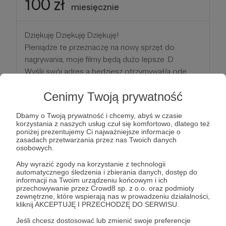
100 zł
miesięcznie
Dziękuję Dziękuję Dziękuję!
Pieniądze te przeznaczę na nowy sprzęt do
nagrywania, moje filmy będą dużo lepsze :D
Wyślij swój adres a będziesz otrzymywał/a ode
mnie kartki z moich podróży :)
Cenimy Twoją prywatność
Patroni: 0
Limit: 1000
Dbamy o Twoją prywatność i chcemy, abyś w czasie
korzystania z naszych usług czuł się komfortowo, dlatego też
poniżej prezentujemy Ci najważniejsze informacje o
zasadach przetwarzania przez nas Twoich danych
osobowych.
200 zł
miesięcznie
Aby wyrazić zgody na korzystanie z technologii
automatycznego śledzenia i zbierania danych, dostęp do
informacji na Twoim urządzeniu końcowym i ich
Ten próg to coś nowego, Nie miałem w planach
przechowywanie przez Crowd8 sp. z o.o. oraz podmioty
zewnętrzne, które wspierają nas w prowadzeniu działalności,
go otwierać lecz wiele osób pytało o coś
kliknij AKCEPTUJĘ I PRZECHODZĘ DO SERWISU.
pomiędzy tym co miałem, oczywiście jestem
Jeśli chcesz dostosować lub zmienić swoje preferencje
zobowiązany żeby dać wam coś extra ! Chciałbym