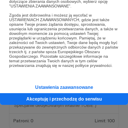
dotyczące zbierania danych osobowych, wybierz opcję
wysłać wam coś extra z podróży :) Jakąś super
"USTAWIENIA ZAAWANSOWANE".
pamiątkę :) Dziękuję !
Zgoda jest dobrowolna i możesz ją wycofać w
USTAWIENIACH ZAAWANSOWANYCH, gdzie jest także
opisane Twoje prawo żądania dostępu, sprostowania,
Patroni: 0
Limit: 100
usunięcia lub ograniczenia przetwarzania danych, a także w
dowolnym momencie za pomocą ustawień Twojej
przeglądarki w urządzeniu końcowym. Pamiętaj, że w
zależności od Twoich ustawień, Twoje dane będą mogły być
przekazywane do zewnętrznych odbiorców danych z państw
300 zł
trzecich tj. z państw spoza Europejskiego Obszaru
miesięcznie
Gospodarczego. Pozostałe szczegółowe informacje na
temat przetwarzania Twoich danych w tym celów
przetwarzania znajdują się w naszej polityce prywatności.
WOW!!! Nie wiem co powiedzieć :)
Kolejną walkę zadedykuję właśnie Tobie !!!
DZIĘKUJĘ :D
Ustawienia zaawansowane
Dodatkowo wyślij mi twoje pomysły co chciał byś
/ chciała byś zobaczyć w kolejnym odcinku :D
Akceptuję i przechodzę do serwisu
Specjalnie dedykowanym właśnie TOBIE :)
Patroni: 0
Limit: 100