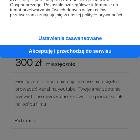
kanału, twoje imię zostanie wyświetlone na
Gospodarczego. Pozostałe szczegółowe informacje na
początku każdego filmu, jak również wyświetlone i
temat przetwarzania Twoich danych w tym celów
przetwarzania znajdują się w naszej polityce prywatności.
wyczytane na końcu.
Patroni: 0
Ustawienia zaawansowane
Akceptuję i przechodzę do serwisu
300 zł
miesięcznie
Pieniądze szczęścia nie dają, ale bez nich ciężko
prowadzić kanał na youtube. Twoje imię zostanie
wyświetlone i wyczytane zarówno na początku jak i
na końcu filmu
Patroni: 0