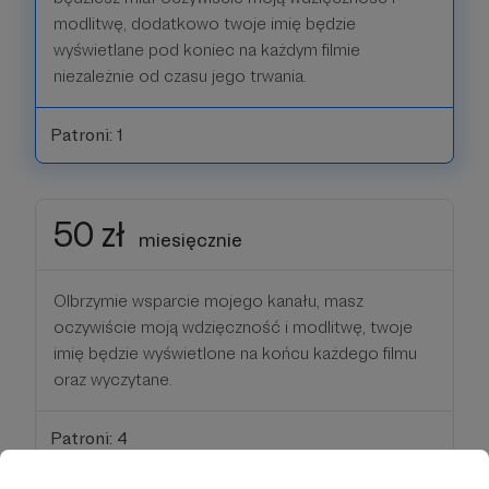
modlitwę, dodatkowo twoje imię będzie
wyświetlane pod koniec na każdym filmie
niezależnie od czasu jego trwania.
Patroni: 1
50 zł
miesięcznie
Olbrzymie wsparcie mojego kanału, masz
oczywiście moją wdzięczność i modlitwę, twoje
imię będzie wyświetlone na końcu każdego filmu
oraz wyczytane.
Patroni: 4