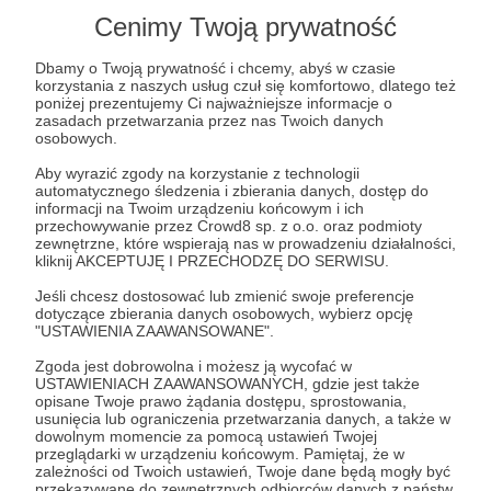
Cenimy Twoją prywatność
WONNA TRZCINA
I tak powiedział Pan do Mojżesza: „Weź sobie
Dbamy o Twoją prywatność i chcemy, abyś w czasie
najlepsze wonności: pięćset syklów obficie
korzystania z naszych usług czuł się komfortowo, dlatego też
poniżej prezentujemy Ci najważniejsze informacje o
płynącej Mirry, połowę z tego, to jest dwieście
zasadach przetwarzania przez nas Twoich danych
pięćdziesiąt syklów wonnego cynamonu, i tyleż, to
osobowych.
jest dwieście pięćdziesiąt syklów wonnej trzciny,
Aby wyrazić zgody na korzystanie z technologii
wreszcie pięćset syklów wonnego irysa, według
automatycznego śledzenia i zbierania danych, dostęp do
informacji na Twoim urządzeniu końcowym i ich
wagi z przybytku, oraz jeden hin oliwy z oliwek. I
przechowywanie przez Crowd8 sp. z o.o. oraz podmioty
uczynisz z tego święty olej do namaszczania.
zewnętrzne, które wspierają nas w prowadzeniu działalności,
kliknij AKCEPTUJĘ I PRZECHODZĘ DO SERWISU.
Będzie to wonna maść, zrobiona tak, jak robi
sporządzający wonności. […] Namaścisz też
Jeśli chcesz dostosować lub zmienić swoje preferencje
dotyczące zbierania danych osobowych, wybierz opcję
Aarona i jego synów i poświęcisz ich aby Mi służyli
"USTAWIENIA ZAAWANSOWANE".
jako kapłani” - Wyj 30,22-25.30
Zgoda jest dobrowolna i możesz ją wycofać w
USTAWIENIACH ZAAWANSOWANYCH, gdzie jest także
opisane Twoje prawo żądania dostępu, sprostowania,
Patroni: 0
usunięcia lub ograniczenia przetwarzania danych, a także w
dowolnym momencie za pomocą ustawień Twojej
przeglądarki w urządzeniu końcowym. Pamiętaj, że w
zależności od Twoich ustawień, Twoje dane będą mogły być
przekazywane do zewnętrznych odbiorców danych z państw