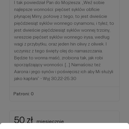
I tak powiedział Pan do Mojżesza: „Weź sobie
najlepsze wonności: pięćset syklów obficie
płynącej Mirry, połowę z tego, to jest dwieście
pięćdziesiąt syklów wonnego cynamonu, i tyleż, to
jest dwieście pięćdziesiąt syklów wonnej trzciny,
wreszcie pięćset syklów wonnego irysa, według
wagi z przybytku, oraz jeden hin oliwy z oliwek. I
uczynisz z tego święty olej do namaszczania.
Będzie to wonna maść, zrobiona tak, jak robi
sporządzający wonności. […] Namaścisz też
Aarona i jego synów i poświęcisz ich aby Mi służyli
jako kapłani” - Wyj 30,22-25.30
Patroni: 0
50 zł
miesięcznie