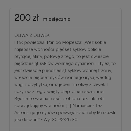
200 zł
miesięcznie
OLIWA Z OLIWEK
I tak powiedział Pan do Mojżesza: „Weź sobie
najlepsze wonności: pięćset syklów obficie
płynącej Mirry, połowę z tego, to jest dwieście
pięćdziesiąt syklów wonnego cynamonu, i tyleż, to
jest dwieście pięćdziesiąt syklów wonnej trzciny,
wreszcie pięćset syklów wonnego irysa, według
wagi z przybytku, oraz jeden hin oliwy z oliwek. I
uczynisz z tego święty olej do namaszczania.
Będzie to wonna maść, zrobiona tak, jak robi
sporządzający wonności. […] Namaścisz też
Aarona i jego synów i poświęcisz ich aby Mi służyli
jako kapłani” - Wyj 30,22-25.30