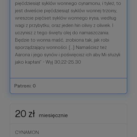
pięćdziesiąt syklów wonnego cynamonu, i tyleż, to
jest dwieście pięćdziesiąt syklów wonnej trzciny,
wreszcie pięćset syklów wonnego irysa, według
wagi z przybytku, oraz jeden hin oliwy z oliwek. I
uczynisz z tego święty olej do namaszczania.
Będzie to wonna maść, zrobiona tak, jak robi
sporządzający wonności. […] Namaścisz też
Aarona i jego synów i poświęcisz ich aby Mi służyli
jako kapłani” - Wyj 30,22-25.30
Patroni: 0
20 zł
miesięcznie
CYNAMON