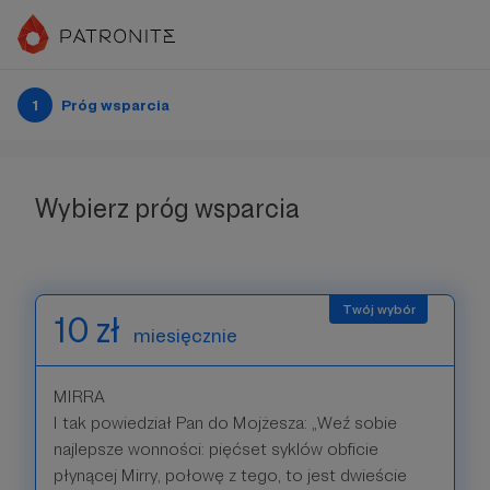
1
Próg wsparcia
Wybierz próg wsparcia
10 zł
miesięcznie
MIRRA
I tak powiedział Pan do Mojżesza: „Weź sobie
najlepsze wonności: pięćset syklów obficie
płynącej Mirry, połowę z tego, to jest dwieście