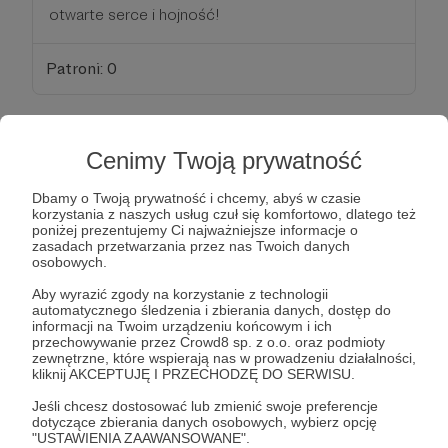
otwarte serce i hojność!
Patroni: 0
300 zł
Cenimy Twoją prywatność
miesięcznie
Dbamy o Twoją prywatność i chcemy, abyś w czasie
korzystania z naszych usług czuł się komfortowo, dlatego też
Bardzo dziękuję za wsparcie moich muzycznych
poniżej prezentujemy Ci najważniejsze informacje o
działań. Podziękowaniem z mojej strony jest
zasadach przetwarzania przez nas Twoich danych
osobowych.
modlitwa i wdzięczność za to, że razem możemy
głosić Słowo Boże przez wyśpiewywane Psalmy.
Aby wyrazić zgody na korzystanie z technologii
automatycznego śledzenia i zbierania danych, dostęp do
informacji na Twoim urządzeniu końcowym i ich
Każda kwota ma znaczenie. Dziękuję za Twoje
przechowywanie przez Crowd8 sp. z o.o. oraz podmioty
zewnętrzne, które wspierają nas w prowadzeniu działalności,
otwarte serce i hojność!
kliknij AKCEPTUJĘ I PRZECHODZĘ DO SERWISU.
Jeśli chcesz dostosować lub zmienić swoje preferencje
Patroni: 0
dotyczące zbierania danych osobowych, wybierz opcję
"USTAWIENIA ZAAWANSOWANE".