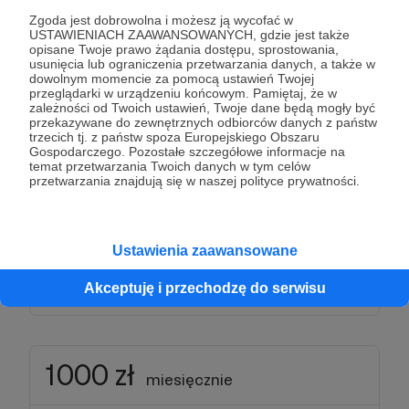
Zgoda jest dobrowolna i możesz ją wycofać w
USTAWIENIACH ZAAWANSOWANYCH, gdzie jest także
500 zł
opisane Twoje prawo żądania dostępu, sprostowania,
miesięcznie
usunięcia lub ograniczenia przetwarzania danych, a także w
dowolnym momencie za pomocą ustawień Twojej
przeglądarki w urządzeniu końcowym. Pamiętaj, że w
zależności od Twoich ustawień, Twoje dane będą mogły być
Bardzo dziękuję za wsparcie moich muzycznych
przekazywane do zewnętrznych odbiorców danych z państw
działań. Podziękowaniem z mojej strony jest
trzecich tj. z państw spoza Europejskiego Obszaru
Gospodarczego. Pozostałe szczegółowe informacje na
modlitwa i wdzięczność za to, że razem możemy
temat przetwarzania Twoich danych w tym celów
głosić Słowo Boże przez wyśpiewywane Psalmy.
przetwarzania znajdują się w naszej polityce prywatności.
Każda kwota ma znaczenie. Dziękuję za Twoje
otwarte serce i hojność!
Ustawienia zaawansowane
Akceptuję i przechodzę do serwisu
Patroni: 0
Limit: 500
1000 zł
miesięcznie