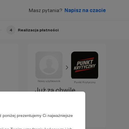
Masz pytania?
Napisz na czacie
4
Realizacja płatności
Nowy użytkownik
Punkt Krytyczny
Już za chwilę
zostaniesz
Patronem!
ż poniżej prezentujemy Ci najważniejsze