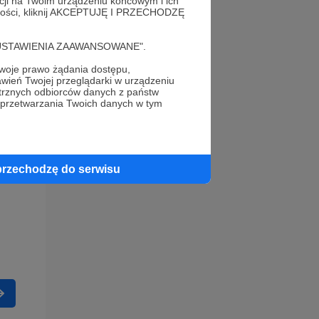
acji na Twoim urządzeniu końcowym i ich
alności, kliknij AKCEPTUJĘ I PRZECHODZĘ
cję "USTAWIENIA ZAAWANSOWANE".
oje prawo żądania dostępu,
wień Twojej przeglądarki w urządzeniu
trznych odbiorców danych z państw
 przetwarzania Twoich danych w tym
przechodzę do serwisu