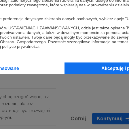
ologii automatycznego śledzenia i zbierania danych, dostęp do inform
 oraz podmioty zewnętrzne, które wspierają nas w prowadzeniu dział
iej. "Analityk" podkreśla
oje preferencje dotyczące zbierania danych osobowych, wybierz op
nacza, że ma dostęp do
ofać w USTAWIENIACH ZAAWANSOWANYCH, gdzie jest także opisane Tw
ępne dla wszystkich. Jest
a przetwarzania danych, a także w dowolnym momencie za pomocą usta
 Twoich ustawień, Twoje dane będą mogły być przekazywane do zewnę
go Obszaru Gospodarczego. Pozostałe szczegółowe informacje na temat
 polityce prywatności.
ansowane
Akceptuję i 
zy chcą czegoś więcej niż
o rozumie, ale też
 i potencjalnych rozwiązań.
wpływu.
Cofnij
Kontynuuj