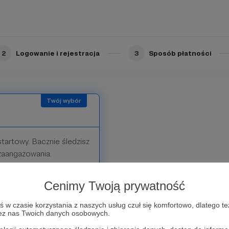
2
Logowanie i rejestracja
3
Sposób płatności
tartowy. Bacznie śledzisz
 zaangażowania.
Cenimy Twoją prywatność
w czasie korzystania z naszych usług czuł się komfortowo, dlatego te
zez nas Twoich danych osobowych.