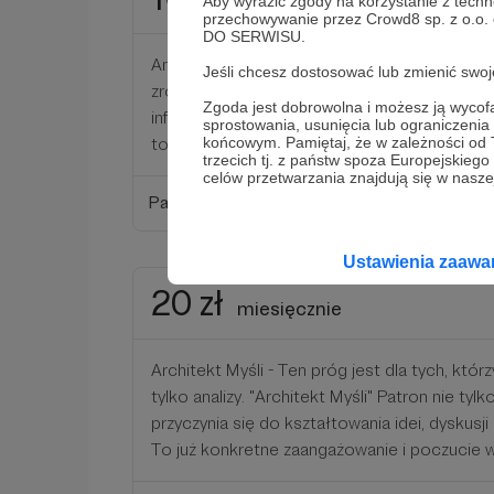
miesięcznie
Aby wyrazić zgody na korzystanie z techn
przechowywanie przez Crowd8 sp. z o.o.
DO SERWISU.
Analityk Pierwszego Szeregu - wchodzisz głęb
Jeśli chcesz dostosować lub zmienić sw
zrozumienie tematu, a "Pierwszy Szereg" oz
Zgoda jest dobrowolna i możesz ją wyc
informacji lub perspektyw, które nie są dost
sprostowania, usunięcia lub ograniczeni
to krok wyżej w zaangażowaniu i dostępie.
końcowym. Pamiętaj, że w zależności od
trzecich tj. z państw spoza Europejskie
celów przetwarzania znajdują się w naszej
Patroni: 1
Ustawienia zaaw
20 zł
miesięcznie
Architekt Myśli - Ten próg jest dla tych, któr
tylko analizy. "Architekt Myśli" Patron nie tylk
przyczynia się do kształtowania idei, dyskusji
To już konkretne zaangażowanie i poczucie 