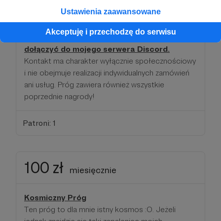
lub imię i nazwisko pojawią się na planszy przed
Ustawienia zaawansowane
opowiadaniem wraz z innymi Honorowymi
Wspierającymi.
Poza tym, wspierający z tego
Akceptuję i przechodzę do serwisu
progu mogą skontaktować się ze mną, by
dołączyć do mojego serwera Discord.
Kontakt ma charakter wyłącznie społecznościowy
i nie obejmuje realizacji indywidualnych zamówień
ani usług. Próg zawiera również wszystkie
poprzednie nagrody!
Patroni: 1
100 zł
miesięcznie
Kosmiczny Próg
Ten próg to dla mnie istny kosmos :O. Jeżeli