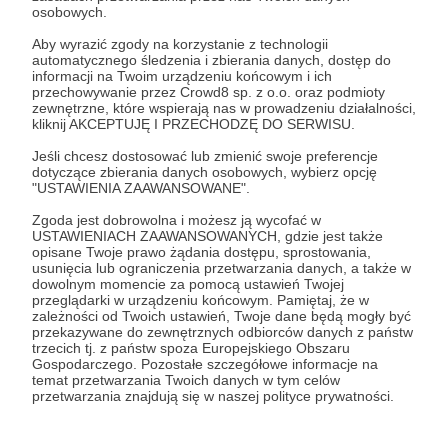
również
wymieniony wraz z innymi
osobowych.
Wspierającymi na Facebooku i na planszy
Aby wyrazić zgody na korzystanie z technologii
początkowej filmów jako Honorowy
automatycznego śledzenia i zbierania danych, dostęp do
informacji na Twoim urządzeniu końcowym i ich
Wspierający ^_^.
Wymienienie ma charakter
przechowywanie przez Crowd8 sp. z o.o. oraz podmioty
wyłącznie podziękowania i nie stanowi treści
zewnętrzne, które wspierają nas w prowadzeniu działalności,
kliknij AKCEPTUJĘ I PRZECHODZĘ DO SERWISU.
promocyjnej ani reklamowej.
Jeśli chcesz dostosować lub zmienić swoje preferencje
dotyczące zbierania danych osobowych, wybierz opcję
Patroni: 4
"USTAWIENIA ZAAWANSOWANE".
Zgoda jest dobrowolna i możesz ją wycofać w
USTAWIENIACH ZAAWANSOWANYCH, gdzie jest także
opisane Twoje prawo żądania dostępu, sprostowania,
50 zł
usunięcia lub ograniczenia przetwarzania danych, a także w
miesięcznie
dowolnym momencie za pomocą ustawień Twojej
przeglądarki w urządzeniu końcowym. Pamiętaj, że w
zależności od Twoich ustawień, Twoje dane będą mogły być
Platynowy Próg
przekazywane do zewnętrznych odbiorców danych z państw
trzecich tj. z państw spoza Europejskiego Obszaru
Tutaj nie wiem co powiedzieć. Poważnie. Jeżeli
Gospodarczego. Pozostałe szczegółowe informacje na
będziesz w stanie przeznaczyć miesięcznie na
temat przetwarzania Twoich danych w tym celów
przetwarzania znajdują się w naszej polityce prywatności.
mnie taką kwotę to pozostaje mi tylko pięknie
podziękować kłaniając się w pas! Twój pseudonim