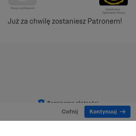
Nowy użytkownik
Quadrotes -
Opowieści Grozy
Już za chwilę zostaniesz Patronem!
Bezpieczne płatności
Cofnij
Kontynuuj
Copyright 2026 © Patronite.
Wszelkie prawa
zastrzeżone.