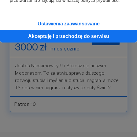
przetwarzania znajdują się w naszej polityce prywatności.
wie, może ją poprowadzisz?
Patroni: 1
Ustawienia zaawansowane
Akceptuję i przechodzę do serwisu
3000 zł
miesięcznie
Jesteś Niesamowity!!! i Stajesz się naszym
Mecenasem. To załatwia sprawę dalszego
rozwoju studia i myślenie o studiu nagrań. a może
TY coś w nim nagrasz i usłyszy to cały Świat?
Patroni: 0