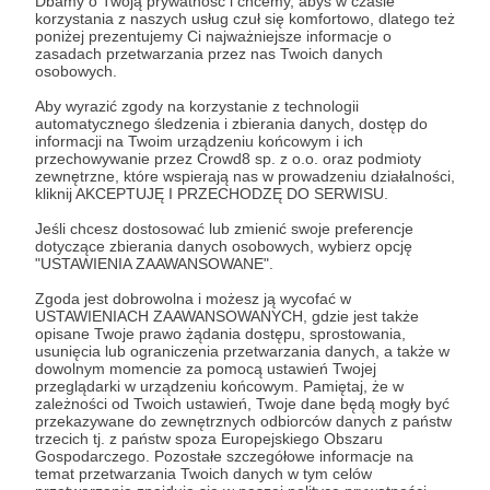
Dbamy o Twoją prywatność i chcemy, abyś w czasie
korzystania z naszych usług czuł się komfortowo, dlatego też
poniżej prezentujemy Ci najważniejsze informacje o
zasadach przetwarzania przez nas Twoich danych
100 zł
osobowych.
miesięcznie
Aby wyrazić zgody na korzystanie z technologii
automatycznego śledzenia i zbierania danych, dostęp do
informacji na Twoim urządzeniu końcowym i ich
Ooo, jest mi miło, dzięki wsparciu będziemy mogli
przechowywanie przez Crowd8 sp. z o.o. oraz podmioty
nadawać więcej audycji na żywo a Ty po 3
zewnętrzne, które wspierają nas w prowadzeniu działalności,
kliknij AKCEPTUJĘ I PRZECHODZĘ DO SERWISU.
miesiącach wsparcia otrzymasz wspaniały radiowy
upominek
Jeśli chcesz dostosować lub zmienić swoje preferencje
dotyczące zbierania danych osobowych, wybierz opcję
"USTAWIENIA ZAAWANSOWANE".
Patroni: 0
Zgoda jest dobrowolna i możesz ją wycofać w
USTAWIENIACH ZAAWANSOWANYCH, gdzie jest także
opisane Twoje prawo żądania dostępu, sprostowania,
usunięcia lub ograniczenia przetwarzania danych, a także w
dowolnym momencie za pomocą ustawień Twojej
500 zł
miesięcznie
przeglądarki w urządzeniu końcowym. Pamiętaj, że w
zależności od Twoich ustawień, Twoje dane będą mogły być
przekazywane do zewnętrznych odbiorców danych z państw
trzecich tj. z państw spoza Europejskiego Obszaru
To już wyższy poziom Twojego wsparcia,
Gospodarczego. Pozostałe szczegółowe informacje na
zapraszamy Cię do naszego studia na audycję, kto
temat przetwarzania Twoich danych w tym celów