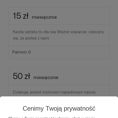
15 zł
miesięcznie
Każda wpłata to dla nas Ważne wsparcie, cieszyny
się, że jesteś z nami
Patroni: 0
50 zł
miesięcznie
Dziękuję, jesteś motorem napędowym naszej
stacji, mobilizuje to do dalszej pracy
Cenimy Twoją prywatność
Patroni: 0