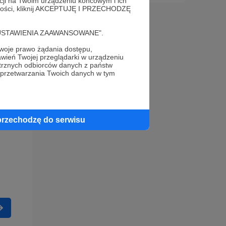
acji na Twoim urządzeniu końcowym i ich
alności, kliknij AKCEPTUJĘ I PRZECHODZĘ
cję "USTAWIENIA ZAAWANSOWANE".
oje prawo żądania dostępu,
wień Twojej przeglądarki w urządzeniu
trznych odbiorców danych z państw
 przetwarzania Twoich danych w tym
przechodzę do serwisu