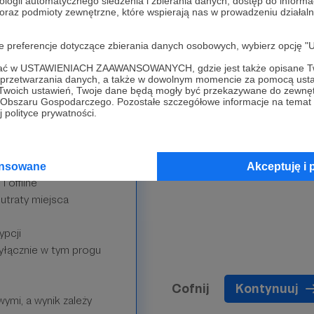
ologii automatycznego śledzenia i zbierania danych, dostęp do inform
 oraz podmioty zewnętrzne, które wspierają nas w prowadzeniu dział
ia nagrody odbiera
oje preferencje dotyczące zbierania danych osobowych, wybierz op
ial mediach
ofać w USTAWIENIACH ZAAWANSOWANYCH, gdzie jest także opisane Tw
a przetwarzania danych, a także w dowolnym momencie za pomocą usta
 Twoich ustawień, Twoje dane będą mogły być przekazywane do zewnę
ać budżet ligi, w tym
go Obszaru Gospodarczego. Pozostałe szczegółowe informacje na temat
 polityce prywatności.
rozwoju ligi
ansowane
Akceptuję i 
i offline
utraty miejsca
ypcji
yłącznie w tym progu
Cofnij
Kontynuuj
ymi, a wynik zależy