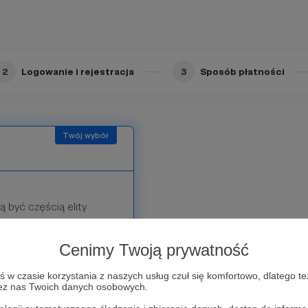
wi prawnemu.
 przed dopuszczeniem
ywacją subskrypcji.
2
Logowanie i rejestracja
3
Sposób płatności
 być częścią elity
 wyjątkowe benefity —
Cenimy Twoją prywatność
any Fan (20 zł):
w czasie korzystania z naszych usług czuł się komfortowo, dlatego te
zez nas Twoich danych osobowych.
owych i nagród