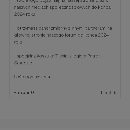
- twoje logo pojawi się na naszej stronie oraz w
naszych mediach społecznościowych do końca
2024 roku
- otrzymasz baner zmienny z innymi partnerami na
głównej stronie naszego forum do końca 2024
roku
- specjalna koszulka T-shirt z logiem Patron
Seatclub
Ilość ograniczona.
Patroni: 0
Limit: 5