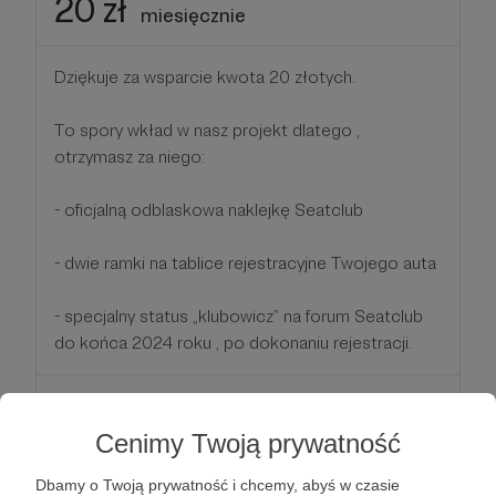
20 zł
miesięcznie
Dziękuje za wsparcie kwota 20 złotych.
To spory wkład w nasz projekt dlatego ,
otrzymasz za niego:
- oficjalną odblaskowa naklejkę Seatclub
- dwie ramki na tablice rejestracyjne Twojego auta
- specjalny status „klubowicz” na forum Seatclub
do końca 2024 roku , po dokonaniu rejestracji.
Patroni: 0
Cenimy Twoją prywatność
Dbamy o Twoją prywatność i chcemy, abyś w czasie