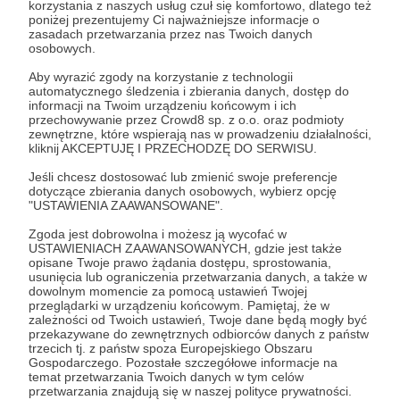
40 zł
korzystania z naszych usług czuł się komfortowo, dlatego też
miesięcznie
poniżej prezentujemy Ci najważniejsze informacje o
zasadach przetwarzania przez nas Twoich danych
osobowych.
Dziękuje za kwotę 40 złotych.
Aby wyrazić zgody na korzystanie z technologii
automatycznego śledzenia i zbierania danych, dostęp do
To szczególne wsparcie naszego projektu,
informacji na Twoim urządzeniu końcowym i ich
przechowywanie przez Crowd8 sp. z o.o. oraz podmioty
dlatego w podziękowaniu otrzymasz:
zewnętrzne, które wspierają nas w prowadzeniu działalności,
kliknij AKCEPTUJĘ I PRZECHODZĘ DO SERWISU.
- oficjalna odblaskowa naklejkę Seatclub
Jeśli chcesz dostosować lub zmienić swoje preferencje
dotyczące zbierania danych osobowych, wybierz opcję
"USTAWIENIA ZAAWANSOWANE".
- dwie ramki na tablice rejestracyjne Twojego auta
Zgoda jest dobrowolna i możesz ją wycofać w
USTAWIENIACH ZAAWANSOWANYCH, gdzie jest także
- specjalne logo Seatclub do zamontowania w
opisane Twoje prawo żądania dostępu, sprostowania,
przednim grillu
usunięcia lub ograniczenia przetwarzania danych, a także w
dowolnym momencie za pomocą ustawień Twojej
przeglądarki w urządzeniu końcowym. Pamiętaj, że w
- specjalny status „klubowicz” na forum Seatclub,
zależności od Twoich ustawień, Twoje dane będą mogły być
przekazywane do zewnętrznych odbiorców danych z państw
do końca 2024 roku, po dokonaniu rejestracji
trzecich tj. z państw spoza Europejskiego Obszaru
Gospodarczego. Pozostałe szczegółowe informacje na
temat przetwarzania Twoich danych w tym celów
- oficjalna koszulkę klubowa Seatclub w wybranym
przetwarzania znajdują się w naszej polityce prywatności.