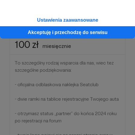
przez siebie rozmiarze
Patroni: 0
Ustawienia zaawansowane
Akceptuję i przechodzę do serwisu
100 zł
miesięcznie
To szczególny rodzaj wsparcia dla nas, wiec tez
szczególne podziękowania:
- oficjalna odblaskowa naklejka Seatclub
- dwie ramki na tablice rejestracyjne Twojego auta
- otrzymasz status „partner” do końca 2024 roku
po rejestracji na forum