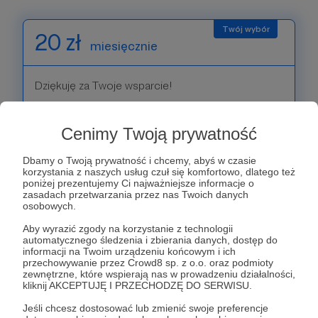
20 zł
miesięcznie
Dziękuję za Twoje wsparcie!
Patroni: 0
Cenimy Twoją prywatność
Dbamy o Twoją prywatność i chcemy, abyś w czasie
korzystania z naszych usług czuł się komfortowo, dlatego też
30 zł
poniżej prezentujemy Ci najważniejsze informacje o
miesięcznie
zasadach przetwarzania przez nas Twoich danych
osobowych.
Aby wyrazić zgody na korzystanie z technologii
Dziękuję za Twoje wsparcie!
automatycznego śledzenia i zbierania danych, dostęp do
informacji na Twoim urządzeniu końcowym i ich
przechowywanie przez Crowd8 sp. z o.o. oraz podmioty
Patroni: 0
zewnętrzne, które wspierają nas w prowadzeniu działalności,
kliknij AKCEPTUJĘ I PRZECHODZĘ DO SERWISU.
Jeśli chcesz dostosować lub zmienić swoje preferencje