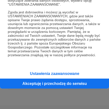
dotyczące zbierania danych osobowych, wybierz opcję
50 zł
"USTAWIENIA ZAAWANSOWANE".
miesięcznie
Zgoda jest dobrowolna i możesz ją wycofać w
USTAWIENIACH ZAAWANSOWANYCH, gdzie jest także
Dziękuję za Twoje wsparcie!
opisane Twoje prawo żądania dostępu, sprostowania,
usunięcia lub ograniczenia przetwarzania danych, a także w
dowolnym momencie za pomocą ustawień Twojej
przeglądarki w urządzeniu końcowym. Pamiętaj, że w
Patroni: 0
zależności od Twoich ustawień, Twoje dane będą mogły być
przekazywane do zewnętrznych odbiorców danych z państw
trzecich tj. z państw spoza Europejskiego Obszaru
Gospodarczego. Pozostałe szczegółowe informacje na
temat przetwarzania Twoich danych w tym celów
100 zł
przetwarzania znajdują się w naszej polityce prywatności.
miesięcznie
Dziękuję za Twoje wsparcie!
Ustawienia zaawansowane
Patroni: 0
Akceptuję i przechodzę do serwisu