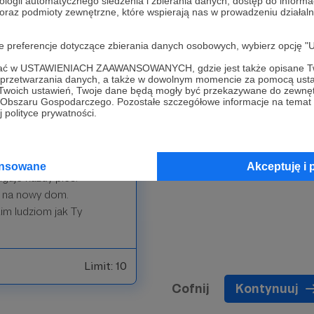
ologii automatycznego śledzenia i zbierania danych, dostęp do inform
 oraz podmioty zewnętrzne, które wspierają nas w prowadzeniu dział
oje preferencje dotyczące zbierania danych osobowych, wybierz op
ofać w USTAWIENIACH ZAAWANSOWANYCH, gdzie jest także opisane Tw
a przetwarzania danych, a także w dowolnym momencie za pomocą usta
 Twoich ustawień, Twoje dane będą mogły być przekazywane do zewnę
go Obszaru Gospodarczego. Pozostałe szczegółowe informacje na temat
 polityce prywatności.
a całe swoje
Dzięki zaangażowaniu
o się Frytkę uwolnić i dać
ansowane
Akceptuję i 
uguje każdy pies.
a na nowy dom.
im ludziom jak Ty
Limit: 10
Cofnij
Kontynuuj