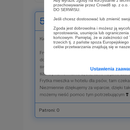
Aby wyrazić zgody na korzystanie z techn
przechowywanie przez Crowd8 sp. z o.o.
DO SERWISU.
50 zł
Jeśli chcesz dostosować lub zmienić sw
miesięcznie
Zgoda jest dobrowolna i możesz ją wyc
sprostowania, usunięcia lub ograniczeni
końcowym. Pamiętaj, że w zależności od
Kieszonkowe dla Frytki 💛
trzecich tj. z państw spoza Europejskie
celów przetwarzania znajdują się w naszej
Frytka to 6 letnia suka w typie kaukaza, któr
dotychczasowe życie spędziła na łańcuchu. 
swojej ludzkiej sąsiadki, jej determinacji udał
Ustawienia zaaw
szansę na normalnie życie, takie na jakie zasł
Frytka mieszka w hotelu dla psów, tam czek
Niezmiennie dziękujemy za wparcie, dzięki tak
możemy nieść pomoc tym potrzebującym ❣️
Patroni: 0