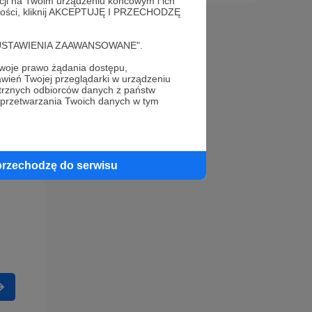
acji na Twoim urządzeniu końcowym i ich
alności, kliknij AKCEPTUJĘ I PRZECHODZĘ
cję "USTAWIENIA ZAAWANSOWANE".
oje prawo żądania dostępu,
wień Twojej przeglądarki w urządzeniu
trznych odbiorców danych z państw
 przetwarzania Twoich danych w tym
przechodzę do serwisu