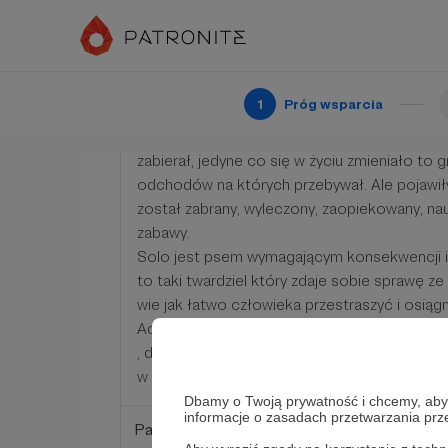
Kieszonkowe Sola 💚
Bycie rozkosznym, puchatym szczeniakiem n
1
Próg wsparcia
okrucieństwem tego świata. Wrzucony do ko
mieszkał sobie tam prawie dwa lata, nikt nie g
zabierał, jedyne co się w życiu zmieniało to
odchodów na których przebywał. Ale pojawiły
został zabrany, wyleczony, zaopiekowany, nau
zabawy.
Solo jest psem wymagającym konsekwencji i
to taki twardziel który zdaje sobie sprawę ze
wie jak łatwo człowieka przestraszyć i osiąg
Adopcja Sola to duże wyzwanie, nowego domu
, dzięki Twojemu wsparciu może bezpiecznie
w Domu Tymczasowym 💙
Dbamy o Twoją prywatność i chcemy, abyś 
informacje o zasadach przetwarzania pr
Patroni: 0