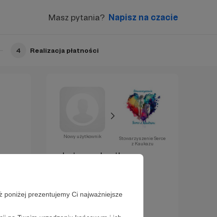
Masz pytania?
Napisz na czacie
4
Realizacja płatności
Nowy użytkownik
Stowarzyszenie Serce
z Kaukazu
Już za chwilę
zostaniesz
Patronem!
ż poniżej prezentujemy Ci najważniejsze