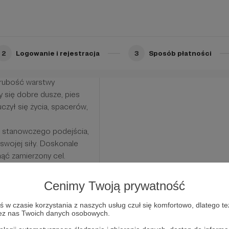
ie uratowało go przed
2
Logowanie i rejestracja
3
Sposób płatności
jca metr na metr,
łaskał, nikt na spacer nie
 grubość warstwy
 się dobre dusze, pies
czył się życia, spacerów,
 stanowczego podejścia,
 swojej siły. Doskonale
nąć zamierzony cel.
 szuka już prawie 2 lata
 czekać na nową rodzinę
Cenimy Twoją prywatność
w czasie korzystania z naszych usług czuł się komfortowo, dlatego te
zez nas Twoich danych osobowych.
Limit: 10