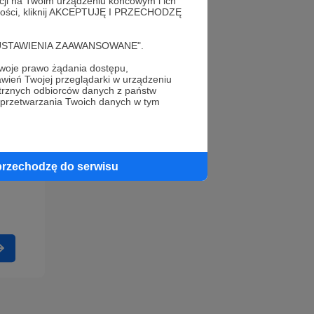
acji na Twoim urządzeniu końcowym i ich
alności, kliknij AKCEPTUJĘ I PRZECHODZĘ
cję "USTAWIENIA ZAAWANSOWANE".
oje prawo żądania dostępu,
wień Twojej przeglądarki w urządzeniu
trznych odbiorców danych z państw
 przetwarzania Twoich danych w tym
przechodzę do serwisu