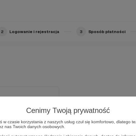
2
Logowanie i rejestracja
3
Sposób płatności
Cenimy Twoją prywatność
/wiedziała, że Twoje
w czasie korzystania z naszych usług czuł się komfortowo, dlatego te
go kanału. Jako mój patron
zez nas Twoich danych osobowych.
wych, wyjątkowych treści w