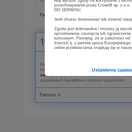
postaci filmów, zdjęć czy postów przygotowanych
Aby wyrazić zgody na korzystanie z techn
przechowywanie przez Crowd8 sp. z o.o.
DO SERWISU.
Patroni: 1
Jeśli chcesz dostosować lub zmienić sw
Zgoda jest dobrowolna i możesz ją wyc
sprostowania, usunięcia lub ograniczeni
końcowym. Pamiętaj, że w zależności od
100 zł
miesięcznie
trzecich tj. z państw spoza Europejskie
celów przetwarzania znajdują się w naszej
Nie mogę uwierzyć, że naprawdę to zrobiłeś/zrob
kanału musi być naprawdę wielka! Na tym pozio
Ustawienia zaaw
udziału w prywatnych sesjach live raz w mie
pozostałych benefitów z niższych poziomów.
Patroni: 0