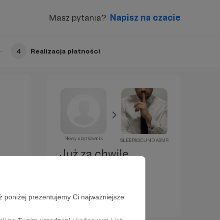
Masz pytania?
Napisz na czacie
4
Realizacja płatności
Nowy użytkownik
SLEEP&SOUND ASMR
Już za chwilę
zostaniesz
Patronem!
ż poniżej prezentujemy Ci najważniejsze