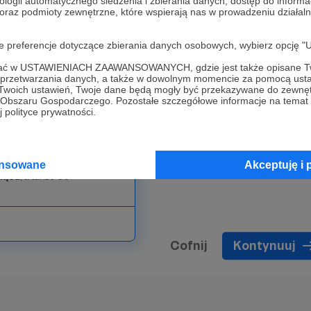
 specjalnie dla Ciebie.
ologii automatycznego śledzenia i zbierania danych, dostęp do inform
 oraz podmioty zewnętrzne, które wspierają nas w prowadzeniu dział
oje preferencje dotyczące zbierania danych osobowych, wybierz op
ofać w USTAWIENIACH ZAAWANSOWANYCH, gdzie jest także opisane Tw
a przetwarzania danych, a także w dowolnym momencie za pomocą usta
 Twoich ustawień, Twoje dane będą mogły być przekazywane do zewnę
go Obszaru Gospodarczego. Pozostałe szczegółowe informacje na temat
 polityce prywatności.
iłaś! Twoja miłość do tego
mie
zyskujesz możliwość
ansowane
Akceptuję i 
siącu
, a także do
Cofnij
Kontynuuj