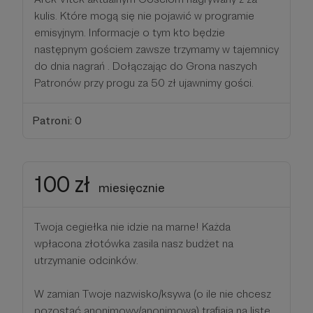
kulis. Które mogą się nie pojawić w programie
emisyjnym. Informacje o tym kto będzie
następnym gościem zawsze trzymamy w tajemnicy
do dnia nagrań . Dołączając do Grona naszych
Patronów przy progu za 50 zł ujawnimy gości.
Patroni: 0
100 zł
miesięcznie
Twoja cegiełka nie idzie na marne! Każda
wpłacona złotówka zasila nasz budżet na
utrzymanie odcinków.
W zamian Twoje nazwisko/ksywa (o ile nie chcesz
pozostać anonimowy/anonimowa) trafiają na listę