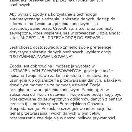
Patroni: 0
osobowych.
Aby wyrazić zgody na korzystanie z technologii
automatycznego śledzenia i zbierania danych, dostęp do
informacji na Twoim urządzeniu końcowym i ich
30 zł
przechowywanie przez Crowd8 sp. z o.o. oraz podmioty
miesięcznie
zewnętrzne, które wspierają nas w prowadzeniu działalności,
kliknij AKCEPTUJĘ I PRZECHODZĘ DO SERWISU.
Twoja cegiełka nie idzie na marne! Każda
Jeśli chcesz dostosować lub zmienić swoje preferencje
dotyczące zbierania danych osobowych, wybierz opcję
wpłacona złotówka zasila nasz budżet na
"USTAWIENIA ZAAWANSOWANE".
utrzymanie odcinków.
Zgoda jest dobrowolna i możesz ją wycofać w
USTAWIENIACH ZAAWANSOWANYCH, gdzie jest także
W zamian Twoje nazwisko/ksywa (o ile nie chcesz
opisane Twoje prawo żądania dostępu, sprostowania,
usunięcia lub ograniczenia przetwarzania danych, a także w
pozostać anonimowy/anonimowa) trafiają na listę
dowolnym momencie za pomocą ustawień Twojej
napisy końcowe w naszych odcinkach.
przeglądarki w urządzeniu końcowym. Pamiętaj, że w
zależności od Twoich ustawień, Twoje dane będą mogły być
przekazywane do zewnętrznych odbiorców danych z państw
Dodatkowo wyślemy Ci po nagraniach (przed
trzecich tj. z państw spoza Europejskiego Obszaru
Gospodarczego. Pozostałe szczegółowe informacje na
emisją) po trzy pytania które zada Nasz Prezenter
temat przetwarzania Twoich danych w tym celów
Arek Vitek aktualnym Gościom nagrywany z za
przetwarzania znajdują się w naszej polityce prywatności.
kulis. Które mogą się nie pojawić w programie