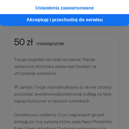
emisyjnym.
Ustawienia zaawansowane
Patroni: 0
Akceptuję i przechodzę do serwisu
50 zł
miesięcznie
Twoja cegiełka nie idzie na marne! Każda
wpłacona złotówka zasila nasz budżet na
utrzymanie odcinków.
W zamian Twoje nazwisko/ksywa (o ile nie chcesz
pozostać anonimowy/anonimowa) trafiają na listę
napisy końcowe w naszych odcinkach.
Dodatkowo wyślemy Ci po nagraniach (przed
emisją) po trzy pytania które zada Nasz Prezenter
Arek Vitek aktualnym Gościom nagrywany z za