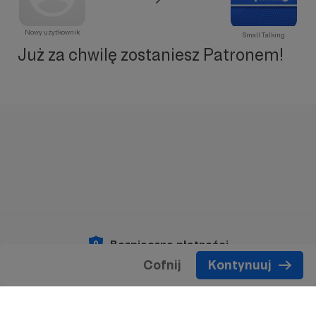
Nowy użytkownik
Small Talking
Już za chwilę zostaniesz Patronem!
Bezpieczne płatności
Cofnij
Kontynuuj
Copyright 2026 © Patronite.
Wszelkie prawa
zastrzeżone.