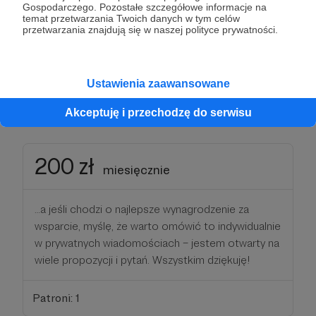
Gospodarczego. Pozostałe szczegółowe informacje na
moje możliwości tworzenia tych filmów, które od
temat przetwarzania Twoich danych w tym celów
mnie oczekujecie. To swojego rodzaju
przetwarzania znajdują się w naszej polityce prywatności.
partnerstwo, gdzie inwestujecie w moją pracę, a ja
staram się dostarczyć najlepszy kontent…
Ustawienia zaawansowane
Patroni: 5
Akceptuję i przechodzę do serwisu
200 zł
miesięcznie
…a jeśli chodzi o najlepsze wynagrodzenie za
wsparcie, myślę, że warto omówić to indywidualnie
w prywatnych wiadomościach – jestem otwarty na
wiele propozycji i pytań. Wszystkim dziękuję!
Patroni: 1