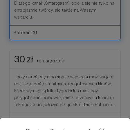
Dlatego kanał „Smartgasm” opiera się nie tylko na
entuzjazmie twórcy, ale także na Waszym
wsparciu…
Patroni: 131
30 zł
miesięcznie
…przy określonym poziomie wsparcia możliwa jest
realizacja dość ambitnych, długotrwałych filmów,
które wymagają kilku tygodni lub miesięcy
przygotowań, ponieważ, mimo przerwy na kanale, i
tak będzie co „włożyć do garnka” dzięki Patronite…
Patroni: 46