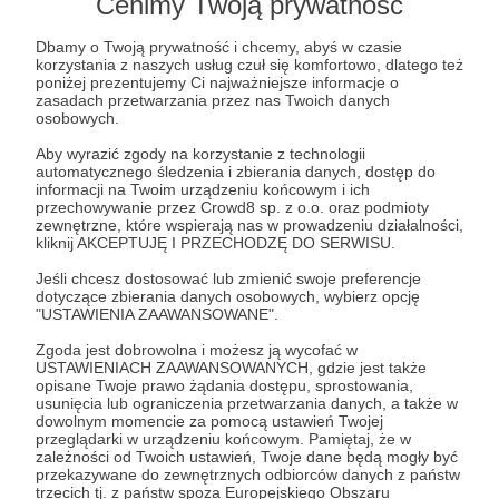
Cenimy Twoją prywatność
Dbamy o Twoją prywatność i chcemy, abyś w czasie
50 zł
korzystania z naszych usług czuł się komfortowo, dlatego też
miesięcznie
poniżej prezentujemy Ci najważniejsze informacje o
zasadach przetwarzania przez nas Twoich danych
osobowych.
…oprócz dodatkowego czasu i większej swobody
Aby wyrazić zgody na korzystanie z technologii
przy wyborze tematów, muszę przyznać, że
automatycznego śledzenia i zbierania danych, dostęp do
wsparcie jest również dodatkową motywacją –
informacji na Twoim urządzeniu końcowym i ich
przechowywanie przez Crowd8 sp. z o.o. oraz podmioty
jedna sprawa, kiedy nic cię nie zobowiązuje, a
zewnętrzne, które wspierają nas w prowadzeniu działalności,
zupełnie co innego, kiedy wiesz, ile osób cię
kliknij AKCEPTUJĘ I PRZECHODZĘ DO SERWISU.
wspiera i czeka na nowe filmy…
Jeśli chcesz dostosować lub zmienić swoje preferencje
dotyczące zbierania danych osobowych, wybierz opcję
"USTAWIENIA ZAAWANSOWANE".
Patroni: 15
Zgoda jest dobrowolna i możesz ją wycofać w
USTAWIENIACH ZAAWANSOWANYCH, gdzie jest także
opisane Twoje prawo żądania dostępu, sprostowania,
usunięcia lub ograniczenia przetwarzania danych, a także w
100 zł
dowolnym momencie za pomocą ustawień Twojej
miesięcznie
przeglądarki w urządzeniu końcowym. Pamiętaj, że w
zależności od Twoich ustawień, Twoje dane będą mogły być
przekazywane do zewnętrznych odbiorców danych z państw
…właśnie wkład tutaj bezpośrednio wpływa na
trzecich tj. z państw spoza Europejskiego Obszaru