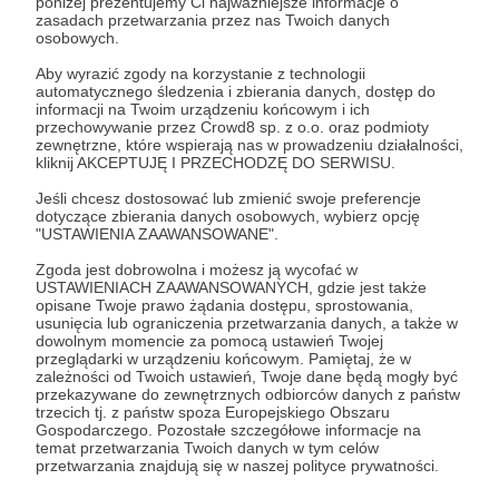
poniżej prezentujemy Ci najważniejsze informacje o
zasadach przetwarzania przez nas Twoich danych
osobowych.
Aby wyrazić zgody na korzystanie z technologii
58 zł
miesięcznie
automatycznego śledzenia i zbierania danych, dostęp do
informacji na Twoim urządzeniu końcowym i ich
przechowywanie przez Crowd8 sp. z o.o. oraz podmioty
zewnętrzne, które wspierają nas w prowadzeniu działalności,
Za tą kwotę kupujesz odcinek! Pojawiasz się na
kliknij AKCEPTUJĘ I PRZECHODZĘ DO SERWISU.
początku i zostajesz oficjalnie ogłoszonym
Jeśli chcesz dostosować lub zmienić swoje preferencje
patronem filmu. Możesz przesłać pytanie,
dotyczące zbierania danych osobowych, wybierz opcję
"USTAWIENIA ZAAWANSOWANE".
komentarz bądź interesujący Cię temat związany z
Tajwanem. Odpowiedź zostanie wpleciona do
Zgoda jest dobrowolna i możesz ją wycofać w
USTAWIENIACH ZAAWANSOWANYCH, gdzie jest także
filmu, a jeśli będzie to coś z Tajpej to może nawet
opisane Twoje prawo żądania dostępu, sprostowania,
specjalnie dla Ciebie wybiorę się nagrać wskazane
usunięcia lub ograniczenia przetwarzania danych, a także w
dowolnym momencie za pomocą ustawień Twojej
miejsce!
przeglądarki w urządzeniu końcowym. Pamiętaj, że w
zależności od Twoich ustawień, Twoje dane będą mogły być
przekazywane do zewnętrznych odbiorców danych z państw
Patroni: 0
trzecich tj. z państw spoza Europejskiego Obszaru
Gospodarczego. Pozostałe szczegółowe informacje na
temat przetwarzania Twoich danych w tym celów
przetwarzania znajdują się w naszej polityce prywatności.