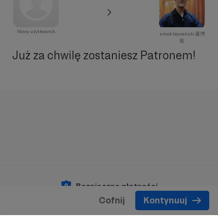
Nowy użytkownik
smok tajwański 臺灣
龍
Już za chwilę zostaniesz Patronem!
Bezpieczne płatności
Cofnij
Kontynuuj
Copyright 2026 © Patronite.