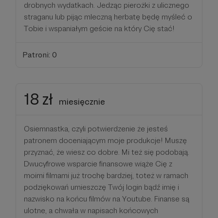
drobnych wydatkach. Jedząc pierożki z ulicznego
straganu lub pijąc mleczną herbatę będę myśleć o
Tobie i wspaniałym geście na który Cię stać!
Patroni: 0
18 zł
miesięcznie
Osiemnastka, czyli potwierdzenie że jesteś
patronem doceniającym moje produkcje! Muszę
przyznać, że wiesz co dobre. Mi też się podobają.
Dwucyfrowe wsparcie finansowe wiąże Cię z
moimi filmami już trochę bardziej, toteż w ramach
podziękowań umieszczę Twój login bądź imię i
nazwisko na końcu filmów na Youtube. Finanse są
ulotne, a chwała w napisach końcowych