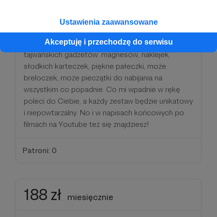
88 zł
miesięcznie
Ustawienia zaawansowane
Na pewno lubisz pamiątkowe drobiazgi! Za tak
Akceptuję i przechodzę do serwisu
szacowne wsparcie otrzymasz ode mnie garść
tajwańskich gadżetów: magnesów, naklejek,
słodkich karteczek, piękne pałeczki, może
breloczek, może pieczątki do nabijania na
wszystkim co popadnie. Co mi wpadnie w rękę
poleci do Ciebie, a każdy zestaw będzie unikatowy
i niepowtarzalny. No i w napisach końcowych po
filmach na Youtube też się znajdziesz!
Patroni: 0
188 zł
miesięcznie