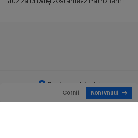
Już za chwilę zostaniesz Patronem!
Bezpieczne płatności
Cofnij
Kontynuuj
Copyright 2026 © Patronite.
Wszelkie prawa
zastrzeżone.