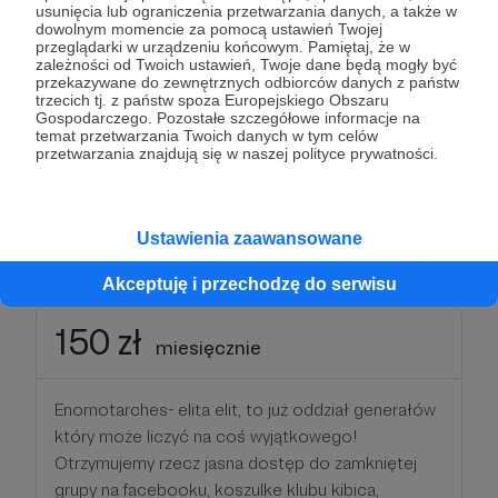
usunięcia lub ograniczenia przetwarzania danych, a także w
dowolnym momencie za pomocą ustawień Twojej
Enomotia- ta Spartańska ekipa zna się na wylot i
przeglądarki w urządzeniu końcowym. Pamiętaj, że w
zależności od Twoich ustawień, Twoje dane będą mogły być
jest śmietanką tej wspaniałej armii!
przekazywane do zewnętrznych odbiorców danych z państw
W tym progu otrzymujecie dostęp do specjalnej
trzecich tj. z państw spoza Europejskiego Obszaru
Gospodarczego. Pozostałe szczegółowe informacje na
zamkniętej grupy na facebooku, koszulkę klubu
temat przetwarzania Twoich danych w tym celów
kibica, spartańskie skarpetki, oraz piękny szalik
przetwarzania znajdują się w naszej polityce prywatności.
polecany przez nasze siatkarki:)
Ustawienia zaawansowane
Patroni: 0
Limit: 36
Akceptuję i przechodzę do serwisu
150 zł
miesięcznie
Enomotarches- elita elit, to już oddział generałów
który może liczyć na coś wyjątkowego!
Otrzymujemy rzecz jasna dostęp do zamkniętej
grupy na facebooku, koszulke klubu kibica,