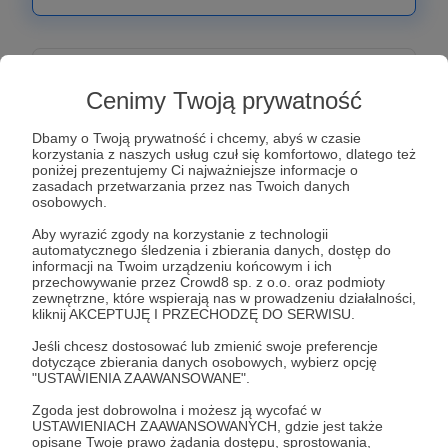
80 zł
miesięcznie
Cenimy Twoją prywatność
Dbamy o Twoją prywatność i chcemy, abyś w czasie
Pentekonter- ten oddział silnie identyfikuje się ze
korzystania z naszych usług czuł się komfortowo, dlatego też
Spartą, co za tym idzie łupy wojenne też są
poniżej prezentujemy Ci najważniejsze informacje o
zasadach przetwarzania przez nas Twoich danych
odpowiednio wyższe.
osobowych.
W tym progu otrzymujemy dostęp do specjalnej
Aby wyrazić zgody na korzystanie z technologii
grupy na facebooku, koszulkę klubu kibica oraz
automatycznego śledzenia i zbierania danych, dostęp do
klubowe skarpety, w których na codzień walczą na
informacji na Twoim urządzeniu końcowym i ich
przechowywanie przez Crowd8 sp. z o.o. oraz podmioty
parkietach nasze Spartanki!
zewnętrzne, które wspierają nas w prowadzeniu działalności,
kliknij AKCEPTUJĘ I PRZECHODZĘ DO SERWISU.
Patroni: 0
Limit: 72
Jeśli chcesz dostosować lub zmienić swoje preferencje
dotyczące zbierania danych osobowych, wybierz opcję
"USTAWIENIA ZAAWANSOWANE".
Zgoda jest dobrowolna i możesz ją wycofać w
120 zł
USTAWIENIACH ZAAWANSOWANYCH, gdzie jest także
miesięcznie
opisane Twoje prawo żądania dostępu, sprostowania,