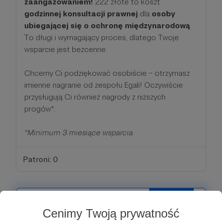
zaangażowaniem!
222 złote to koszt
godzinnej konsultacji prawnej
dla
osoby
ubiegającej się o ochronę międzynarodową
.
To długi i wymagający proces, dlatego Twoje
wsparcie jest bezcenne.
Chcemy Ci podziękować osobiście – otrzymasz
imienne nagranie od zespołu Egali! Oczywiście
przysługują Ci również nagrody z niższych
progów*.
*Minimum 3 miesiące wsparcia.
Patroni: 0
555 zł
miesięcznie
Cenimy Twoją prywatność