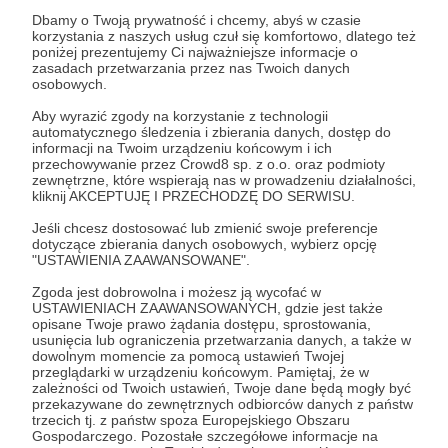
Dbamy o Twoją prywatność i chcemy, abyś w czasie
Twoje wsparcie jest nieocenione!
555
korzystania z naszych usług czuł się komfortowo, dlatego też
złotych - za tyle możemy opłacić
trzy godziny
poniżej prezentujemy Ci najważniejsze informacje o
zasadach przetwarzania przez nas Twoich danych
lekcji języka polskiego jako obcego
dla grupy
osobowych.
10 osób
adaptujących się do życia w Polsce.
Aby wyrazić zgody na korzystanie z technologii
automatycznego śledzenia i zbierania danych, dostęp do
Jako dowód naszej wdzięczności, wyślemy Ci
informacji na Twoim urządzeniu końcowym i ich
przechowywanie przez Crowd8 sp. z o.o. oraz podmioty
pocztą odbitkę jednego z pięknych zdjęć Puszczy
zewnętrzne, które wspierają nas w prowadzeniu działalności,
wykonanych przez lokalną fotografkę Małgorzatę
kliknij AKCEPTUJĘ I PRZECHODZĘ DO SERWISU.
Klemens. Skontaktujemy się z Tobą mailowo!
Jeśli chcesz dostosować lub zmienić swoje preferencje
Otrzymasz też nagrody z niższych progów*.
dotyczące zbierania danych osobowych, wybierz opcję
"USTAWIENIA ZAAWANSOWANE".
*Minimum 3 miesiące wsparcia.
Zgoda jest dobrowolna i możesz ją wycofać w
USTAWIENIACH ZAAWANSOWANYCH, gdzie jest także
opisane Twoje prawo żądania dostępu, sprostowania,
usunięcia lub ograniczenia przetwarzania danych, a także w
Patroni: 0
dowolnym momencie za pomocą ustawień Twojej
przeglądarki w urządzeniu końcowym. Pamiętaj, że w
zależności od Twoich ustawień, Twoje dane będą mogły być
przekazywane do zewnętrznych odbiorców danych z państw
trzecich tj. z państw spoza Europejskiego Obszaru
2000 zł
Gospodarczego. Pozostałe szczegółowe informacje na
miesięcznie