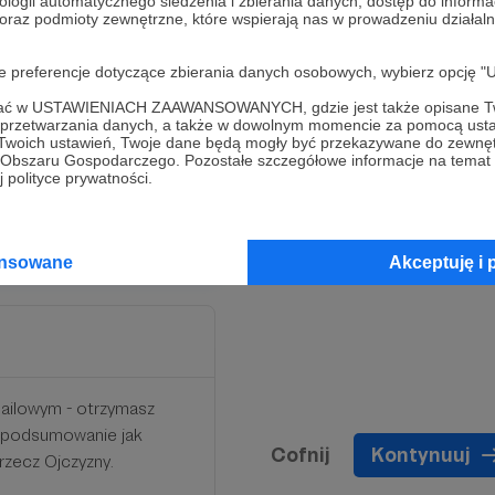
ologii automatycznego śledzenia i zbierania danych, dostęp do inform
 oraz podmioty zewnętrzne, które wspierają nas w prowadzeniu dział
e z nami, by
oje preferencje dotyczące zbierania danych osobowych, wybierz op
.
ofać w USTAWIENIACH ZAAWANSOWANYCH, gdzie jest także opisane Tw
a przetwarzania danych, a także w dowolnym momencie za pomocą usta
tej grupy Darczyńców z
 Twoich ustawień, Twoje dane będą mogły być przekazywane do zewnę
 aktywniej uczestniczyć w
go Obszaru Gospodarczego. Pozostałe szczegółowe informacje na temat
 polityce prywatności.
ansowane
Akceptuję i 
ailowym - otrzymasz
y podsumowanie jak
Cofnij
Kontynuuj
rzecz Ojczyzny.