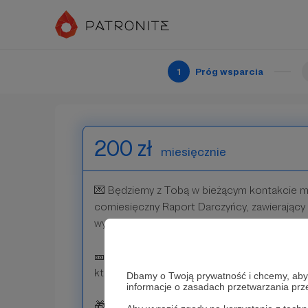
🤝 Dwa razy w roku zaprosimy Cię na spotkan
porozmawiać o Polsce i o czym tylko chcesz
1
Próg wsparcia
Patroni: 0
200 zł
miesięcznie
💌 Będziemy z Tobą w bieżącym kontakcie m
comiesięczny Raport Darczyńcy, zawierając
wykorzystaliśmy Twoje darowizny w pracy na 
🎫 Będziemy w pierwszej kolejności zaprasza
które organizujemy.
Dbamy o Twoją prywatność i chcemy, abyś 
informacje o zasadach przetwarzania pr
🎁 Otrzymasz od nas gadżety Marszu Niepodl