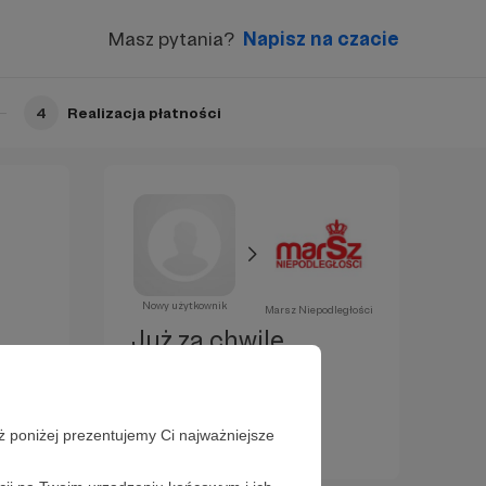
Masz pytania?
Napisz na czacie
4
Realizacja płatności
Nowy użytkownik
Marsz Niepodległości
Już za chwilę
zostaniesz
Patronem!
ż poniżej prezentujemy Ci najważniejsze