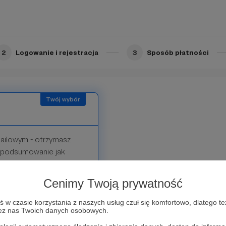
ie z nami, by
.
2
Logowanie i rejestracja
3
Sposób płatności
ailowym - otrzymasz
y podsumowanie jak
rzecz Ojczyzny.
Cenimy Twoją prywatność
ć Cię na wydarzenia,
w czasie korzystania z naszych usług czuł się komfortowo, dlatego te
zez nas Twoich danych osobowych.
egłości.