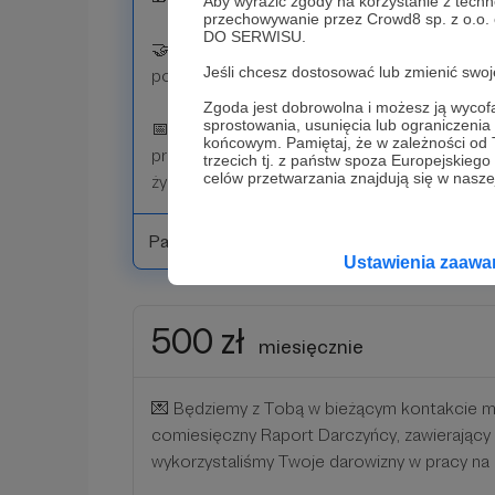
Aby wyrazić zgody na korzystanie z techn
przechowywanie przez Crowd8 sp. z o.o.
DO SERWISU.
🤝Dwa razy w roku zaprosimy Cię na spotkani
Jeśli chcesz dostosować lub zmienić sw
porozmawiać o Polsce i o czym tylko chcesz
Zgoda jest dobrowolna i możesz ją wyc
sprostowania, usunięcia lub ograniczeni
📅 Raz w roku zorganizujemy live dla zamknię
końcowym. Pamiętaj, że w zależności od
przedstawicielami Zarządu, byś mógł jeszcze
trzecich tj. z państw spoza Europejskie
celów przetwarzania znajdują się w naszej
życiu Stowarzyszenia Marsz Niepodległości.
Patroni: 0
Ustawienia zaaw
500 zł
miesięcznie
💌 Będziemy z Tobą w bieżącym kontakcie m
comiesięczny Raport Darczyńcy, zawierając
wykorzystaliśmy Twoje darowizny w pracy na 