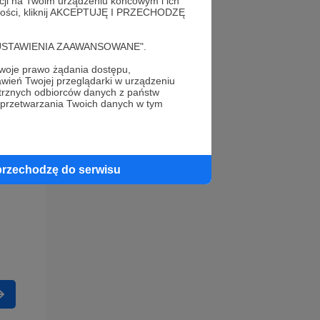
acji na Twoim urządzeniu końcowym i ich
alności, kliknij AKCEPTUJĘ I PRZECHODZĘ
cję "USTAWIENIA ZAAWANSOWANE".
oje prawo żądania dostępu,
wień Twojej przeglądarki w urządzeniu
trznych odbiorców danych z państw
 przetwarzania Twoich danych w tym
przechodzę do serwisu