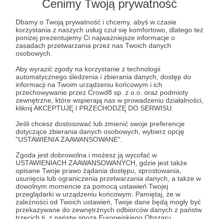
Cenimy Twoją prywatność
Dbamy o Twoją prywatność i chcemy, abyś w czasie
20 zł
korzystania z naszych usług czuł się komfortowo, dlatego też
miesięcznie
poniżej prezentujemy Ci najważniejsze informacje o
zasadach przetwarzania przez nas Twoich danych
osobowych.
Dwadzieścia złotych? To wspaniała kwota. To
Aby wyrazić zgody na korzystanie z technologii
numery Gary'ego Paytona. To numer Raya Allena.
automatycznego śledzenia i zbierania danych, dostęp do
informacji na Twoim urządzeniu końcowym i ich
przechowywanie przez Crowd8 sp. z o.o. oraz podmioty
Patroni: 2
zewnętrzne, które wspierają nas w prowadzeniu działalności,
kliknij AKCEPTUJĘ I PRZECHODZĘ DO SERWISU.
Jeśli chcesz dostosować lub zmienić swoje preferencje
dotyczące zbierania danych osobowych, wybierz opcję
50 zł
"USTAWIENIA ZAAWANSOWANE".
miesięcznie
Zgoda jest dobrowolna i możesz ją wycofać w
USTAWIENIACH ZAAWANSOWANYCH, gdzie jest także
50 złotych! Mógłbyś za to mieć trzy kebaby, ale
opisane Twoje prawo żądania dostępu, sprostowania,
usunięcia lub ograniczenia przetwarzania danych, a także w
wybrałeś wsparcie Strefy Chanasa.
dowolnym momencie za pomocą ustawień Twojej
przeglądarki w urządzeniu końcowym. Pamiętaj, że w
zależności od Twoich ustawień, Twoje dane będą mogły być
Patroni: 1
przekazywane do zewnętrznych odbiorców danych z państw
trzecich tj. z państw spoza Europejskiego Obszaru