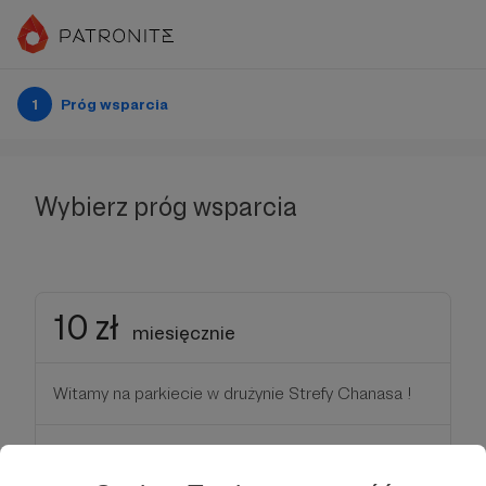
1
Próg wsparcia
Wybierz próg wsparcia
10 zł
miesięcznie
Witamy na parkiecie w drużynie Strefy Chanasa !
Patroni: 1