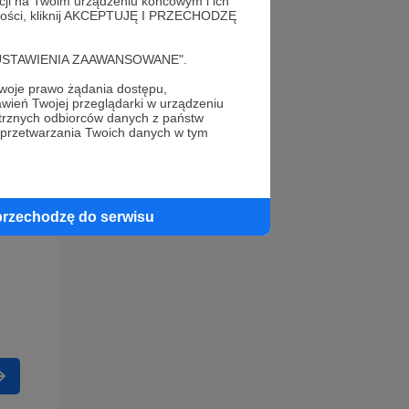
acji na Twoim urządzeniu końcowym i ich
alności, kliknij AKCEPTUJĘ I PRZECHODZĘ
cję "USTAWIENIA ZAAWANSOWANE".
oje prawo żądania dostępu,
wień Twojej przeglądarki w urządzeniu
trznych odbiorców danych z państw
 przetwarzania Twoich danych w tym
przechodzę do serwisu