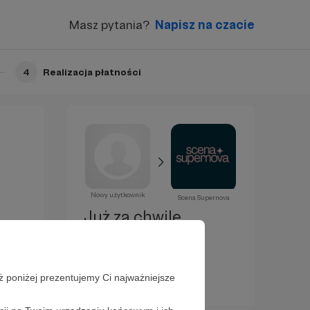
Masz pytania?
Napisz na czacie
4
Realizacja płatności
Nowy użytkownik
Scena Supernova
Już za chwilę
zostaniesz
Patronem!
ż poniżej prezentujemy Ci najważniejsze