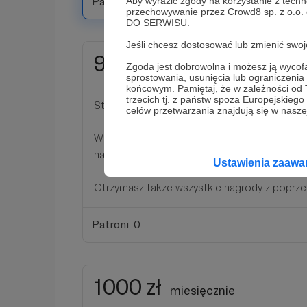
Patroni: 2
Aby wyrazić zgody na korzystanie z techn
przechowywanie przez Crowd8 sp. z o.o.
DO SERWISU.
Jeśli chcesz dostosować lub zmienić sw
99 zł
miesięcznie
Zgoda jest dobrowolna i możesz ją wyc
sprostowania, usunięcia lub ograniczeni
końcowym. Pamiętaj, że w zależności od
trzecich tj. z państw spoza Europejskie
Stówa! Po stokroć dzięki!
celów przetwarzania znajdują się w naszej
W ramach podziękowań zaprosimy Cię na pr
najnowszego spektaklu oraz na Wigilię Super
Ustawienia zaaw
Otrzymasz także wszystkie nagrody z poprz
Patroni: 0
1000 zł
miesięcznie