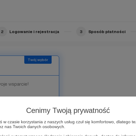
darzenie.
dnich progów.
2
Logowanie i rejestracja
3
Sposób płatności
woje wsparcie!
ę generalną naszego
Cenimy Twoją prywatność
w
w czasie korzystania z naszych usług czuł się komfortowo, dlatego te
zez nas Twoich danych osobowych.