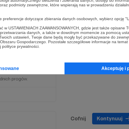
ologii automatycznego śledzenia i zbierania danych, dostęp do inform
 oraz podmioty zewnętrzne, które wspierają nas w prowadzeniu dział
oje preferencje dotyczące zbierania danych osobowych, wybierz op
ofać w USTAWIENIACH ZAAWANSOWANYCH, gdzie jest także opisane Tw
a przetwarzania danych, a także w dowolnym momencie za pomocą usta
 Twoich ustawień, Twoje dane będą mogły być przekazywane do zewnę
go Obszaru Gospodarczego. Pozostałe szczegółowe informacje na temat
 polityce prywatności.
óbę generalną naszego
novej.
ansowane
Akceptuję i 
ednich progów.
Cofnij
Kontynuuj