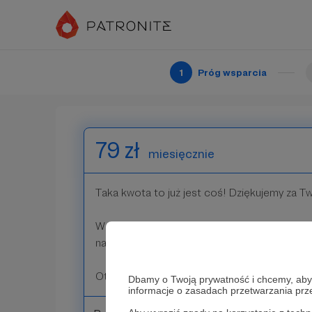
wejścia na nasz spektakl, koncert lub inne wy
Dodatkowo otrzymasz też nagrody z poprze
1
Próg wsparcia
Patroni: 0
79 zł
miesięcznie
Taka kwota to już jest coś! Dziękujemy za T
W ramach tego progu zaprosimy Cię na prób
najnowszego spektaklu.
Otrzymasz też nagrody z poprzednich progó
Dbamy o Twoją prywatność i chcemy, abyś 
informacje o zasadach przetwarzania pr